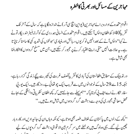
مہاجرین کے مسائل اور بھرتی کا خطرہ
اقوامِ متحدہ کے ادارہ برائے مہاجرین (یو این ایچ سی آر) نے اندازہ لگایا ہے کہ سال کے آخر تک
تقریباً 40 لاکھ افغان واپس آسکتے ہیں۔اقوامِ متحدہ کے انسانی ہمدردی کے کوآرڈینیٹر اندریکا رتوٹے
نے کہا“واپس آنے کے بعد انہیں نوکریوں، رہائش اور بنیادی سہولتوں کی شدید کمی کا سامنا کرنا پڑتا
ہے۔ یہ حالات انہیں منفی راستے اختیار کرنے پر مجبور کر سکتے ہیں، جن میں مسلح گروہوں کا شکار بننا
بھی شامل ہے۔
ورلڈ بینک کے مطابق افغانستان کی آبادی کا تقریباً نصف غربت کی لکیر سے نیچے زندگی گزار رہا ہے،
جبکہ 15 سے 29 سال کے نوجوانوں میں سے قریب ایک چوتھائی بے روزگار ہیں۔ ایک یورپی
سفارتکار نے اے ایف پی کو بتایا کہ “ ہم پہلے سے جانتے ہیں کہ کچھ افغان نظریاتی وابستگی کے بجائے
محض معاشی مجبوری کی وجہ سے دہشت گرد گروہوں میں شامل ہوتے ہیں۔”
“کچھ کے دلوں میں پاکستان کے خلاف غصہ بھی ہوتا ہے، کیونکہ وہاں ان کی جائیدادیں اور کاروبار
چھین لیے گئے۔ یہی وہ لوگ ہیں جو خطے میں سرگرم بین الاقوامی دہشت گرد گروپوں کے لیے