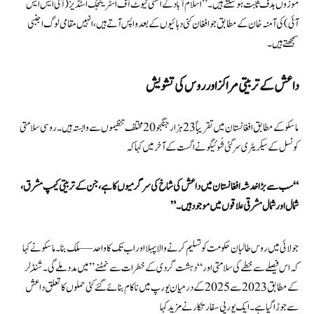
موزوں ہدف ثابت ہو سکتے ہیں۔”اسلام آباد کے انسٹی ٹیوٹ آف اسٹریٹجک اسٹڈیز (آئی ایس ایس
آئی) کی آمنہ خان کے مطابق جو افغان کئی دہائیوں کے بعد واپس آتے ہیں، انہیں مقامی لوگ اجنبی
سمجھتے ہیں۔
داعش کے تربیتی مراکز اور روس کی تشویش
ماسکو کے مطابق افغانستان میں تقریباً 23 ہزار جنگجو 20 مختلف تنظیموں سے وابستہ ہیں۔ روسی سلامتی
کونسل کے سیکریٹری سرگئی شُوئیگو نے اگست کے آخر میں کہا کہ
“سب سے بڑا خدشہ افغانستان میں داعش کی شاخ کی سرگرمیوں کا ہے، جن کے تربیتی کیمپ مشرق،
شمال اور شمال مشرقی علاقوں میں موجود ہیں۔”
جولائی میں روس طالبان حکومت کو تسلیم کرنے والا پہلا اور اب تک کا واحد — ملک بنا۔ ماسکو نے کہا
کہ اس فیصلے سے خطے کی سلامتی اور “دہشت گردی کے خطرات سے نمٹنے” میں مدد ملے گی۔ شِنڈلر
کے مطابق 2023 سے 2025 کے درمیان یورپ میں ناکام بنائے گئے کئی حملوں کا تعلق داعش
سے جوڑا گیا ہے۔ ایک یورپی سفارتکار نے مزید کہا