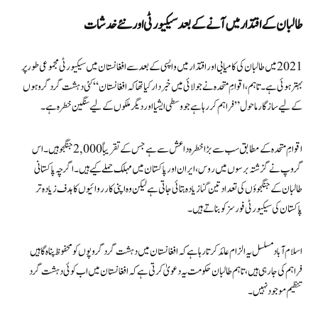
طالبان کے اقتدار میں آنے کے بعد سیکیورٹی اور نئے خدشات
2021 میں طالبان کی کامیابی اور اقتدار میں واپسی کے بعد سے افغانستان میں سیکیورٹی مجموعی طور پر
بہتر ہوئی ہے۔ تاہم، اقوامِ متحدہ نے جولائی میں خبردار کیا تھا کہ افغانستان “کئی دہشت گرد گروہوں
کے لیے سازگار ماحول” فراہم کر رہا ہے جو وسطی ایشیا اور دیگر ملکوں کے لیے سنگین خطرہ ہے۔
اقوامِ متحدہ کے مطابق سب سے بڑا خطرہ داعش سے ہے جس کے تقریباً 2,000 جنگجو ہیں۔ اس
گروپ نے گزشتہ برسوں میں روس، ایران اور پاکستان میں مہلک حملے کیے ہیں۔ اگرچہ پاکستانی
طالبان کے جنگجوؤں کی تعداد تین گنا زیادہ بتائی جاتی ہے لیکن وہ اپنی کارروائیوں کا ہدف زیادہ تر
پاکستان کی سیکیورٹی فورسز کو بناتے ہیں۔
اسلام آباد مسلسل یہ الزام عائد کرتا رہا ہے کہ افغانستان میں دہشت گرد گروپوں کو محفوظ پناہ گاہیں
فراہم کی جا رہی ہیں، تاہم طالبان حکومت یہ دعویٰ کرتی ہے کہ افغانستان میں اب کوئی دہشت گرد
تنظیم موجود نہیں۔