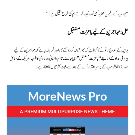
“یورپ کے لیے یہ خطرہ کسی ٹِک ٹِک کرتے بم کی طرح حقیقی ہے۔”
حل: مہاجرین کے لیے باعزت مستقبل
یو این کے اندریکا رتوٹے کا کہنا ہے کہ بھرتیوں کو روکنے کا واحد طریقہ یہ ہے کہ مہاجرین کے لیے
بیرونی امداد کے ذریعے “باعزت مستقبل” بنایا جائے۔ تاہم، انسانی ہمدردی کا شعبہ امریکہ کے سابق
صدر ڈونلڈ ٹرمپ کے برسرِ اقتدار آنے کے بعد سے بجٹ کٹوتیوں کا شکار ہے۔