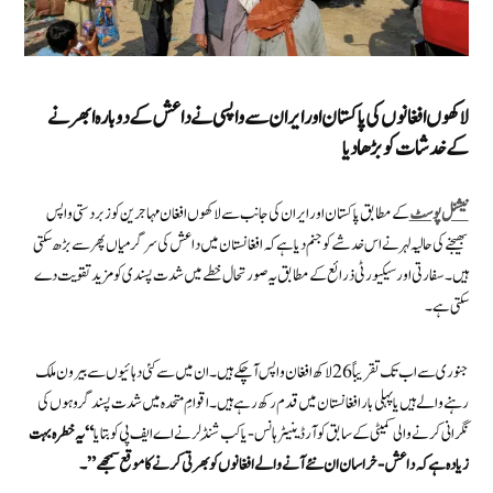
لاکھوں افغانوں کی پاکستان اور ایران سے واپسی نے داعش کے دوبارہ ابھرنے
کے خدشات کو بڑھا دیا
نیشنل پوسٹ
کے مطابق پاکستان اور ایران کی جانب سے لاکھوں افغان مہاجرین کو زبردستی واپس
بھیجنے کی حالیہ لہر نے اس خدشے کو جنم دیا ہے کہ افغانستان میں داعش کی سرگرمیاں پھر سے بڑھ سکتی
ہیں۔ سفارتی اور سیکیورٹی ذرائع کے مطابق یہ صورتحال خطے میں شدت پسندی کو مزید تقویت دے
سکتی ہے۔
جنوری سے اب تک تقریباً 26 لاکھ افغان واپس آ چکے ہیں۔ان میں سے کئی دہائیوں سے بیرون ملک
رہنے والے ہیں یا پہلی بار افغانستان میں قدم رکھ رہے ہیں۔ اقوامِ متحدہ میں شدت پسند گروہوں کی
نگرانی کرنے والی کمیٹی کے سابق کوآرڈینیٹر ہانس-یاکب شِنڈلر نے اے ایف پی کو بتایا
“ یہ خطرہ بہت
زیادہ ہے کہ داعش-خراسان ان نئے آنے والے افغانوں کو بھرتی کرنے کا موقع سمجھے”۔