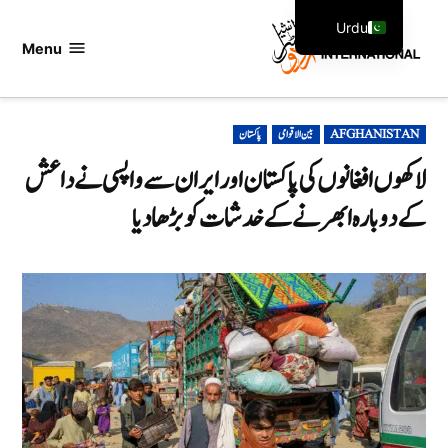
Ski
Urdu
t
Menu
اردو
English
conten
انٹرنیشنل
POSTED
AFGHANISTAN
بین الاقوامی
پاکستان
IN
لاکھوں افغانوں کی پاکستان اور ایران سے واپسی نے داعش
کے دوبارہ ابھرنے کے خدشات کو بڑھا دیا