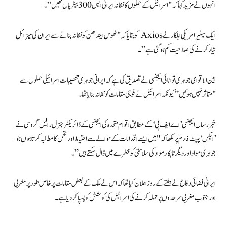
انہوں نے مزید کہا کہ "اسرائیل کے حملوں کا نشانہ ایرانی ایس 300 بیٹریاں تھیں”۔
ایک سینیر امریکی اہلکار نے Axios کو بتایا کہ "ٹھوس ایندھن کو نشانہ بنانے سے ایران کی میزائل
تیار کرنے کی صلاحیت کم ہو گئی ہے”۔
بین الاقوامی جوہری توانائی ایجنسی نے تصدیق کی ہے کہ ایرانی جوہری تنصیبات اسرائیلی حملوں سے
"متاثر نہیں ہوئیں” کیونکہ اسرائیل نے فوجی مقامات کو نشانہ بنایا تھا۔
خبر رساں ایجنسی ’اے ایف پی‘کے مطابق اقوام متحدہ کی ایجنسی کے ڈائریکٹر جنرل رافیل گروسی نے
’ایکس‘ پلیٹ فارم پر لکھاکہ "میں ایسے اقدامات کے حوالے سے احتیاط اور تحمل کا مطالبہ کرتا ہوں جو
جوہری مواد اور دیگر تابکار مواد کی سلامتی کو خطرے میں ڈال سکتے ہیں”۔
ایرانی فضائی دفاع نے ہفتے کے روز اعلان کیا تھا کہ اس نے ملک کے بعض مقامات پر خاص طور پر مغربی
اور جنوب مغربی سرحدوں پر حملہ کرنے کی اسرائیل کی کوشش کو پسپا کر دیا ہے۔