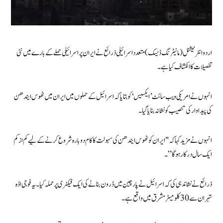
اردو انٹرنیشنل (مانیٹرنگ ڈیسک)متعدد اسرائیلی ذرائع نے ایران پر اسرائیلی حملے کے بارے میں نئی
تفصیلات کا انکشاف کیا ہے۔
انہوں نے امریکی ویب سائٹ ’ایکسیس‘ کو بتایا کہ اسرائیل کے حملوں میں ایران میں ٹھوس ایندھن
کی پیداوار کی تنصیب کو نشانہ بنایا گیا۔
انہوں نے مزید کہا کہ "ایران کو ٹھوس ایندھن کی سہولت کا کام دوبارہ شروع کرنے کے لیے کم از کم
ایک سال درکار ہوگا”۔
ذرائع نے نشاندہی کی کہ اسرائیل نے پارچین میں ڈرون بنانے کی ایک فیکٹری پر حملہ کیا۔ یہ فوجی اڈہ
تہران سے 30 کلومیٹر مشرق میں واقع ہے۔