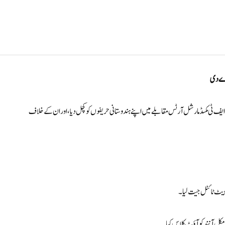
 دے دی
یف ٹی مکسڈ مارشل آرٹس مقابلے میں اپنے ہندوستانی حریفوں کو کچل دیا، اوران کے خلاف
ویٹ ٹائٹل جیت لیا۔
مکل آنند کو آؤٹ کلاس کیا۔