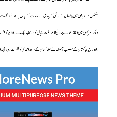
بنٹم ویٹ ڈویژن میں پاکستان کے رفیق آفریدی نے بھارت کے پردیپ ہوڈا کو شکست د
دیگر معرکوں میں اعجاز احمد نے بھارتی فائٹر انکت پنچال کو اور مجاہد بیگ نے راجویر کو 
علاوہ ازیں پاکستان کے مصعب آصف نے افغانستان کے واحد احمدی کو شکست دی جبکہ ا