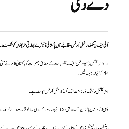
دے دی
آئی ایف ٹی مکسڈ مارشل آرٹس مقابلے میں پاکستانی فائیٹر نے بھارتی حریفوں کوشکست
اردوانٹرنیشنل
(اسپورٹس ڈیسک) تفصیلات کے مطابق جمعرات کو پاکستانی فائٹر نے آئی ا
تمام لڑائیاں جیت لیں۔
انٹرنیشنل فائٹنگ ٹورنامنٹ ایک مکسڈ مارشل آرٹس ایونٹ ہے۔
پہلی فائٹ میں پاکستان کے ماہوش رضا نے بھارت کے روی ساؤ کو شکست دے کر فیدر 
بینٹم ویٹ کیٹیگری میں پاکستان کے نذیر خان نے فائٹ کے پہلے راؤنڈ میں بھارت کے 