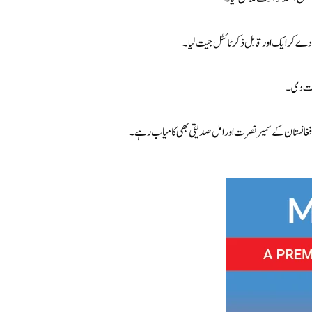
ے کر ایک اور قابل ذکر ٹائٹل جیت لیا۔
شکست دی۔
فغانستان کے سمیر نصرت اور امل صدیقی بھی کامیاب رہے۔