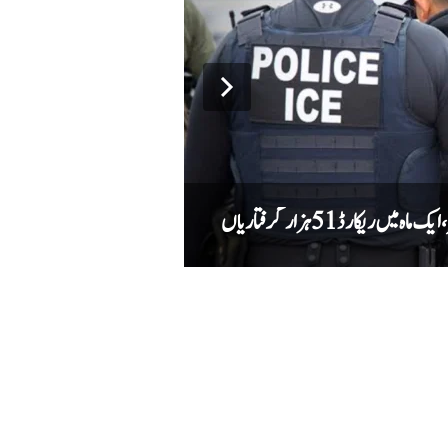
کارڈ 51 ہزار گرفتاریاں
دہشت گردوں کے خلاف کارروائی میں کیپٹ