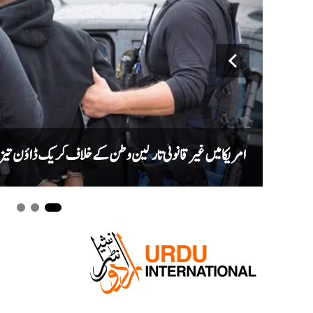
امریکا میں غیر قانونی تارکین وطن کے خلاف کریک ڈاؤن تیز، ایک ماہ میں ری