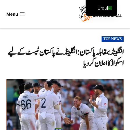
Ski
Urdu
t
Menu
اردو
English
conten
انٹرنیشنل
POSTED
TOP NEWS
IN
انگلینڈ بمقابلہ پاکستان:انگلینڈ نے پاکستان ٹیسٹ کے لیے
اسکواڈ کا اعلان کر دیا