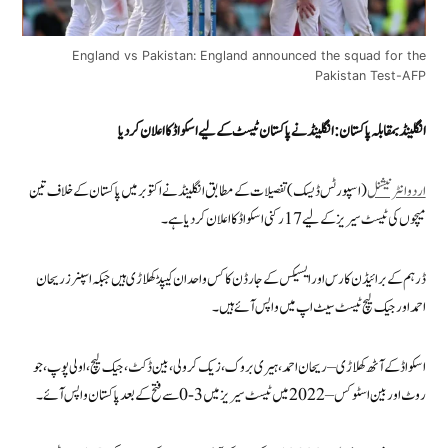
England vs Pakistan: England announced the squad for the
Pakistan Test-AFP
انگلینڈ بمقابلہ پاکستان : انگلینڈ نے پاکستان ٹیسٹ کے لیے اسکواڈ کا اعلان کر دیا
اردوانٹرنیشنل
(اسپورٹس ڈیسک) تفصیلات کے مطابق انگلینڈ نے اکتوبر میں پاکستان کے خلاف تین
میچوں کی ٹیسٹ سیریز کے لیے 17 رکنی اسکواڈ کا اعلان کر دیا ہے۔
ڈرہم کے برائیڈن کارس اور ایسیکس کے جارڈن کاکس واحد ان کیپڈ کھلاڑی ہیں جبکہ اسپنرز ریحان
احمد اور جیک لیچ ٹیسٹ سیٹ اپ میں واپس آئے ہیں۔
اسکواڈ کے آٹھ کھلاڑی – ریحان احمد، ہیری بروک، زیک کرولی، بین ڈکٹ، جیک لیچ، اولی پوپ، جو
روٹ اور بین اسٹوکس – 2022 میں ٹیسٹ سیریز میں 3-0 سے فتح کے بعد پاکستان واپس آئے۔