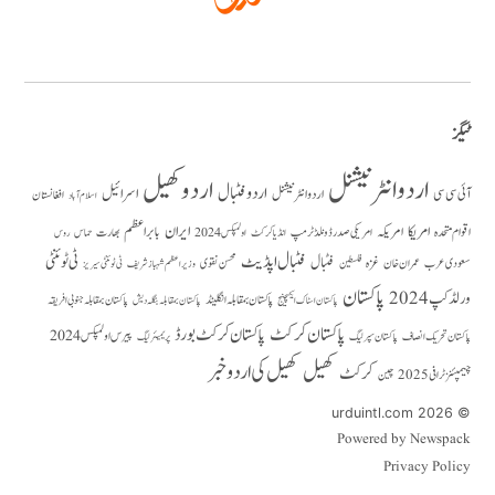
ٹیگز
اردو انٹرنیشنل
اردو کھیل
اردو فٹبال
اسرائیل
آئی سی سی
اردو انٹر نیشنل
افغانستان
اسلام آباد
امریکا
ایران
امریکہ
بابر اعظم
اقوام متحدہ
بھارت
امریکی صدر ڈونلڈ ٹرمپ
حماس
انڈیا کرکٹ
اولمپکس 2024
روس
فٹبال اپڈیٹ
فٹبال
ٹی ٹوئنٹی
سعودی عرب
عمران خان
غزہ
فلسطین
محسن نقوی
وزیراعظم شہباز شریف
ٹی ٹوئنٹی سیریز
پاکستان
ورلڈ کپ 2024
پاکستان بمقابلہ انگلینڈ
پاکستان بمقابلہ جنوبی افریقہ
پاکستان بمقابلہ بنگلہ دیش
پاکستان اسٹاک ایکسچینج
پاکستان کرکٹ
پاکستان کرکٹ بورڈ
پیرس اولمپکس 2024
پاکستان تحریک انصاف
پاکستان سپر لیگ
پریمیئر لیگ
کھیل
کھیل کی اردو خبر
کرکٹ
چیمپئنز ٹرافی 2025
چین
© 2026 urduintl.com
Powered by Newspack
Privacy Policy