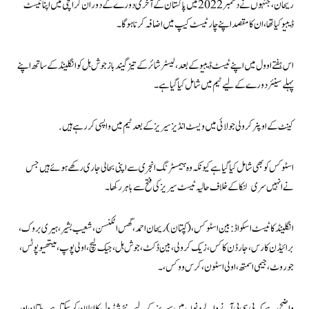
ریحان، جنہوں نے دسمبر 2022 میں پاکستان کے آخری دورے کے دوران کراچی میں اپنا ٹیسٹ
ڈیبیو کیا تھا، ان کا مقصد اپنے چار ٹیسٹ کیپ میں اضافہ کرنا ہوگا۔
اس ہفتے اوول میں اپنے ٹیسٹ ڈیبیو کے بعد، لیسٹر شائر کے تیز گیند باز جوش ہل کو انگلینڈ کے ساتھ اپنے
پہلے سینئر دورے کے لیے ٹیم میں شامل کیا گیا ہے۔
کینٹ کے اوپنر کرولی جولائی میں ویسٹ انڈیز سیریز کے بعد ٹیم میں واپسی کر رہے ہیں.
اسٹوکس کو بھی شامل کیا گیا ہے کیونکہ وہ ہیمسٹرنگ انجری سے اپنی بحالی جاری رکھے ہوئے ہیں جس
نے انہیں سری لنکا کے خلاف حالیہ ٹیسٹ سیریز کی فتح سے باہر رکھا۔
انگلینڈ کا ٹیسٹ اسکواڈ:بین اسٹوکس،( کپتان) ریحان احمد، گس اٹکنسن، شعیب بشیر، ہیری بروک،
برائیڈن کارس، جارڈن کاکس، زیک کرولی، بین ڈکٹ، جوش ہل، جیک لیچ، اولی پوپ، میتھیو پوٹس،
جو روٹ، جیمی اسمتھ، اولی اسٹون، کرس ووکس، ۔
واضح رہے کہ پی سی بی آنے والے دنوں میں سیریز کے لیے نئے شیڈول کا اعلان کر سکتا ہے۔ ملتان اور