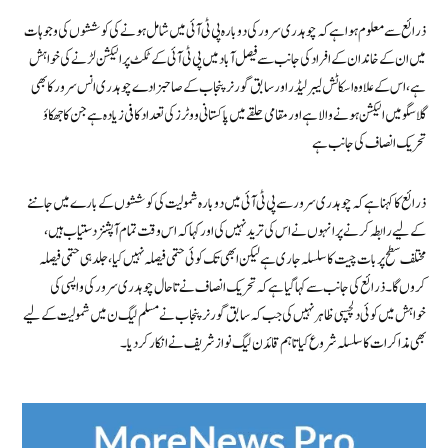
ذرائع سے معلوم ہوا ہے کہ چوہدری سرور کی دوبارہ پی ٹی آئی میں شامل ہونے کی کوششوں کی وجوہات
میں ان کے خاندان کے افراد کی جانب سے فیصل آباد میں پی ٹی آئی کے ٹکٹ پر الیکشن لڑنے کی خواہش
ہے، اس کے علاوہ اسکاٹش لیبر لیڈر اور سابق گورنر پنجاب کے صاحبزادے چوہدری انس سرور کا بھی
گلاسگو میں الیکشن ہونے والا ہے اور مقامی حلقے میں پاکستانی ووٹرز کی تعداد کافی زیادہ ہے جن کا جھکاؤ
تحریک انصاف کی جانب ہے
ذرائع کا کہنا ہے کہ چوہدری سرور سے پی ٹی آئی میں دوبارہ شمولیت کی کوششوں کے بارے میں جاننے
کے لیے رابطہ کرنے پر انہوں نے اس کی ترید نہیں کی اور کہا کہ اس وقت تمام آپشنز دستیاب ہیں،
مختلف سطح پر بات چیت کا سلسلہ جاری ہے لیکن ابھی تک کوئی حتمی فیصلہ نہیں کیا، جلد ہی حتمی فیصلہ
کروں گا۔ ذرائع کی جانب سے کہا گیا ہے کہ تحریک انصاف نے تاحال چوہدری سرور کی واپسی کی
خواہش میں کوئی دلچسپی ظاہر نہیں کی جب کہ سابق گورنر پنجاب نے مسلم لیگ ن میں شمولیت کے لیے
بھی مذاکرات کا سلسلہ شروع کیا تاہم قائد ن لیگ نواز شریف نے انکار کردیا۔