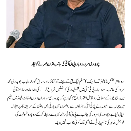
چوہدری سرور دوبارہ پی ٹی آئی کی جانب اڑان بھرنے کو تیار
اردو انٹرنیشنل (مانیٹرنگ ڈیسک )مسلم لیگ ق کے چیف آرگنائزر اور سابق گورنر پنجاب چوہدری محمد
سرور کی جانب سے دوبارہ پی ٹی آئی میں شمولیت کی کوششیں شروع کرنے کی اطلاعات سامنے آئی
ہیں۔ جیو نیوز کے مطابق دو قابل اعتماد ذرائع کا کہنا ہے کہ چوہدری سرور ان دنوں اسکاٹ لینڈ میں مقیم
ہیں جہاں سے انہوں نے پی ٹی آئی رہنماؤں سے رابطوں میں پارٹی میں واپسی کے طریقہ کار پر تبادلہ
خیال کیا ہے، چوہدری سرور کی جانب سے پی ٹی آئی رہنماؤں سے رابطہ کرکے دوبارہ شمولیت کی
خواہش ظاہر کی تاہم پارٹی نے ابھی تک کوئی جواب نہیں دیا۔