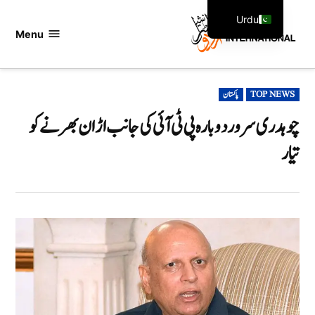
Ski
Urdu
t
Menu
اردو
English
conten
انٹرنیشنل
POSTED
TOP NEWS
پاکستان
IN
چوہدری سرور دوبارہ پی ٹی آئی کی جانب اڑان بھرنے کو
تیار