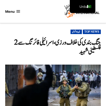
Ski
Urdu
t
Menu
اردو
English
conten
انٹرنیشنل
POSTED
TOP NEWS
بین الاقوامی
IN
جنگ بندی کی خلاف ورزی،اسرائیلی فائرنگ سے 2
فلسطینی شہید