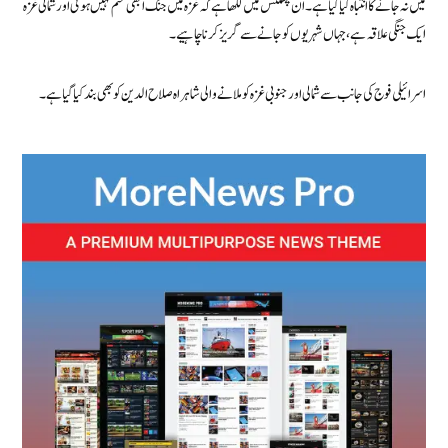
میں نہ جانے کا انتباہ کیا گیا ہے۔ان پمفلٹس میں لکھا ہے کہ غزہ میں جنگ ابھی ختم نہیں ہوئی اور شمالی غزہ
ایک جنگی علاقہ ہے، جہاں شہریوں کو جانے سے گریز کرنا چاہیے۔
اسرائیلی فوج کی جانب سے شمالی اور جنوبی غزہ کو ملانے والی شاہراہ صلاح الدین کو بھی بند کیا گیا ہے۔