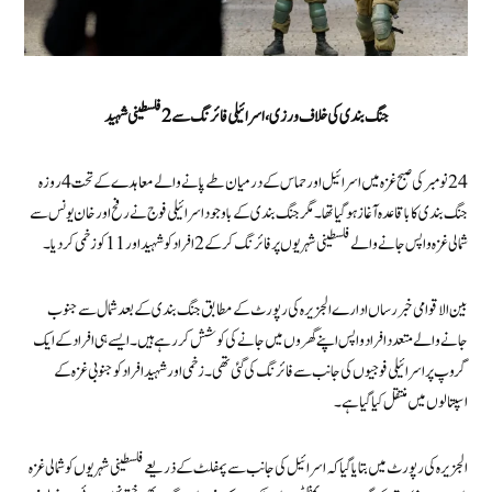
جنگ بندی کی خلاف ورزی،اسرائیلی فائرنگ سے 2 فلسطینی شہید
24 نومبر کی صبح غزہ میں اسرائیل اور حماس کے درمیان طے پانے والے معاہدے کے تحت 4 روزہ
جنگ بندی کا باقاعدہ آغاز ہو گیا تھا۔مگر جنگ بندی کے باوجود اسرائیلی فوج نے رفح اور خان یونس سے
شمالی غزہ واپس جانے والے فلسطینی شہریوں پر فائرنگ کرکے 2 افراد کو شہید اور 11 کو زخمی کر دیا۔
بین الاقوامی خبر رساں ادارے الجزیرہ کی رپورٹ کے مطابق جنگ بندی کے بعد شمال سے جنوب
جانے والے متعدد افراد واپس اپنے گھروں میں جانے کی کوشش کر رہے ہیں۔ایسے ہی افراد کے ایک
گروپ پر اسرائیلی فوجیوں کی جانب سے فائرنگ کی گئی تھی۔زخمی اور شہید افراد کو جنوبی غزہ کے
اسپتالوں میں منتقل کیا گیا ہے۔
الجزیرہ کی رپورٹ میں بتایا گیا کہ اسرائیل کی جانب سے پمفلٹ کے ذریعے فلسطینی شہریوں کو شمالی غزہ