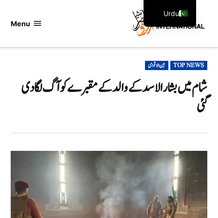
Ski
Urdu
t
Menu
اردو
English
conten
انٹرنیشنل
POSTED
TOP NEWS
بین الاقوامی
IN
شام میں بشار الاسد کے والد کے مقبرے کو آگ لگا دی
گئی