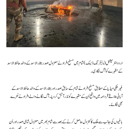
اردو انٹرنیشنل (مانیٹرنگ ڈیسک) شام میں مسلح افراد نے معزول صدر بشار الاسد کے والد حافظ الاسد
کے مقبرے کو آگ لگا دی۔
غیرملکی میڈیا کے مطابق مسلح افراد نے شام کے سابق صدر اور بشار الاسد کے والد حافظ الاسد کے
آبائی علاقے قرداحہ میں واقع اُن کے مقبرے کو نذر آتش کر دیا۔ آگ لگانے والے افراد نے نعرے
بھی لگائے۔
باغیوں کی جانب سے ملک کا کنٹرول حاصل کرنے کے بعد سے شام بھر میں معزول شامی صدر اور اُن