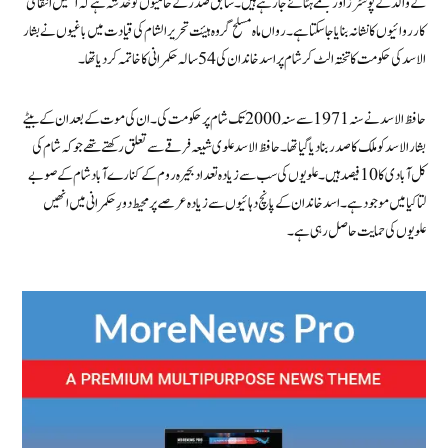
کے والد کے پوسٹرز اور مجسمے ہٹائے جا رہے ہیں۔ سابق صدر کے حامیوں کو خدشہ ہے کہ انھیں انتقامی
کارروائیوں کا نشانہ بنایا جا سکتا ہے۔ رواں ماہ مسلح گروہ ہیئت تحریر الشام کی قیادت میں باغیوں نے بشار
الاسد کی حکومت کا تختہ الٹ کر شام پر اسد خاندان کی 54 سالہ حکمرانی کا خاتمہ کر دیا تھا۔
حافظ الاسد نے سنہ 1971 سے سنہ 2000 تک شام پر حکومت کی۔ ان کی موت کے بعد ان کے بیٹے
بشارالاسد کو ملک کا صدر بنا دیا گیا تھا۔ حافظ الاسد علوی شیعہ فرقے سے تعلق رکھتے تھے جو کہ شام کی
کل آبادی کا 10 فیصد ہیں۔ علویوں کی سب سے زیادہ تعداد بحیرہ روم کے کنارے آباد شام کے صوبے
لتاکیا میں موجود ہے۔ اسد خاندان کے پانچ دہائیوں سے زیادہ عرصے پر محیط دورِ حکمرانی میں انھیں
علویوں کی حمایت حاصل رہی ہے۔