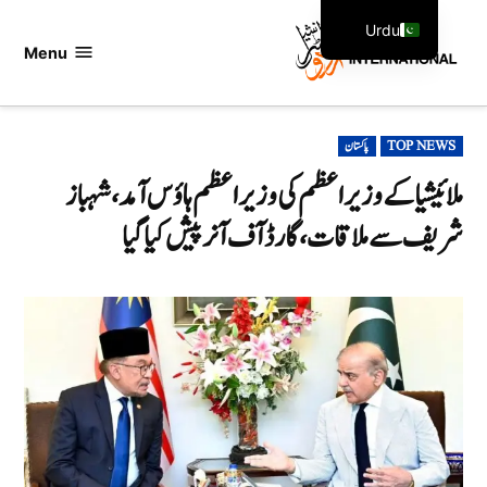
Ski
Urdu
t
Menu
اردو
English
conten
انٹرنیشنل
POSTED
TOP NEWS
پاکستان
IN
ملائیشیا کے وزیراعظم کی وزیراعظم ہاؤس آمد،شہباز
شریف سے ملاقات، گارڈ آف آنر پیش کیا گیا