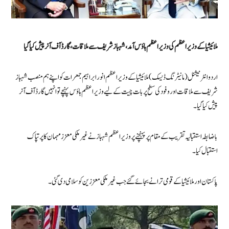
ملائیشیا کے وزیراعظم کی وزیراعظم ہاؤس آمد،شہباز شریف سے ملاقات، گارڈ آف آنر پیش کیا گیا
اردو انٹرنیشنل (مانیٹرنگ ڈیسک) ملائیشیا کے وزیر اعظم انور ابراہیم جمعرات کو اپنے ہم منصب شہباز
شریف سے ملاقات اور وفود کی سطح پر بات چیت کے لیے وزیر اعظم ہاؤس پہنچے تو انہیں گارڈ آف آنر
پیش کیا گیا۔
باضابطہ استقبالیہ تقریب کے مقام پرپہنچنے پر وزیر اعظم شہباز نے غیر ملکی معزز مہمان کا پرتپاک
استقبال کیا۔
پاکستان اور ملائیشیا کے قومی ترانے بجائے گئے جب غیر ملکی معززین کو سلامی دی گئی ۔