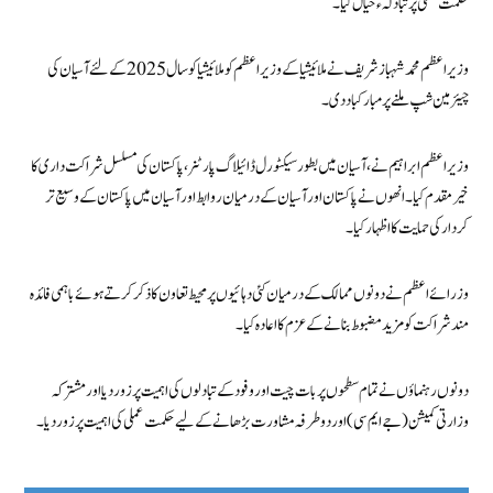
حکمت عملی پر تبادلہ ءخیال کیا۔
وزیراعظم محمد شہباز شریف نے ملائیشیا کے وزیر اعظم کو ملائیشیا کو سال 2025 کے لئے آسیان کی
چیئرمین شپ ملنے پر مبارکباد دی۔
وزیر اعظم ابراہیم نے ، آسیان میں بطور سیکٹورل ڈائیلاگ پارٹنر، پاکستان کی مسلسل شراکت داری کا
خیرمقدم کیا۔انھوں نے پاکستان اور آسیان کے درمیان روابط اور آسیان میں پاکستان کے وسیع تر
کردار کی حمایت کا اظہار کیا۔
وزرائے اعظم نے دونوں ممالک کے درمیان کئی دہائیوں پر محیط تعاون کا ذکر کرتے ہوئے باہمی فائدہ
مند شراکت کو مزید مضبوط بنانے کے عزم کا اعادہ کیا۔
دونوں رہنماؤں نے تمام سطحوں پر بات چیت اور وفود کے تبادلوں کی اہمیت پر زور دیا اور مشترکہ
وزارتی کمیشن (جے ایم سی) اور دو طرفہ مشاورت بڑھانے کے لیے حکمت عملی کی اہمیت پر زور دیا۔