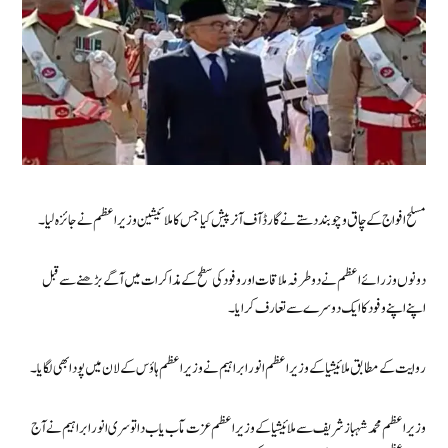
مسلح افواج کے چاق و چوبند دستے نے گارڈ آف آنر پیش کیا جس کا ملائیشین وزیراعظم نے جائزہ لیا۔
دونوں وزرائے اعظم نے دوطرفہ ملاقات اور وفود کی سطح کے مذاکرات میں آگے بڑھنے سے قبل
اپنے اپنے وفود کا ایک دوسرے سے تعارف کرایا۔
روایت کے مطابق ملائیشیا کے وزیراعظم انور ابراہیم نے وزیراعظم ہاؤس کے لان میں پودا بھی لگایا۔
وزیراعظم محمد شہباز شریف سے ملائیشیا کے وزیراعظم عزت مآب یاب داتو سری انور ابراہیم نے آج