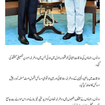
دونوں رہنماؤں کی ملاقات انتہائی خوشگوار ماحول میں ہوئی جس میں دو طرفہ امور پر تفصیلی گفتگو کی
گئی۔
ملاقات میں باہمی دلچسپی کے دوطرفہ، علاقائی اور بین الاقوامی مسائل بشمول امت مسلمہ کو درپیش
مسائل کا احاطہ کیا گیا۔
دونوں رہنماؤں نے مختلف شعبوں میں دو طرفہ تعاون کو مزید نتیجہ خیز بنانے اور اس حوالے سے جامع