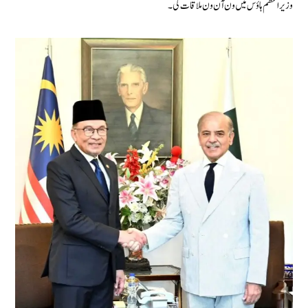
وزیراعظم ہاؤس میں ون آن ون ملاقات کی۔