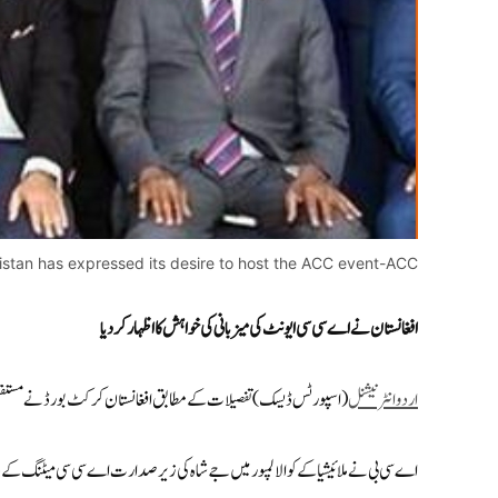
stan has expressed its desire to host the ACC event-ACC
افغانستان نے اے سی سی ایونٹ کی میزبانی کی خواہش کا اظہار کر دیا
اردوانٹرنیشنل
(اسپورٹس ڈیسک) تفصیلات کے مطابق افغانستان کرکٹ بورڈ نے مستقبل 
اے سی بی نے ملائیشیا کے کوالالمپور میں جے شاہ کی زیر صدارت اے سی سی میٹنگ کے