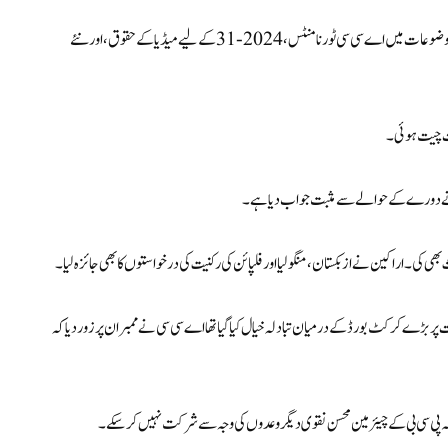
ملاقات میں 2026 کے ایشین گیمز میں کرکٹ کی شمولیت پر تبادلہ خیال کیا گیا دیگر موضوعات میں اے سی سی ٹورنامنٹس، 2024-31 کے لیے میڈیا کے حقوق، اور نئے
ات چیت ہوئی۔
ہوں نے دورے کے حوالے سے مثبت جواب دیا ہے۔
ت پر بڑے کرکٹ بورڈ کے درمیان تبادلہ خیال کیا گیا تھا اے سی سی نے ممبران پر زور دیا کہ
ہ پی سی بی کے چیئرمین محسن نقوی دیگر وعدوں کی وجہ سے شرکت نہیں کر سکے۔