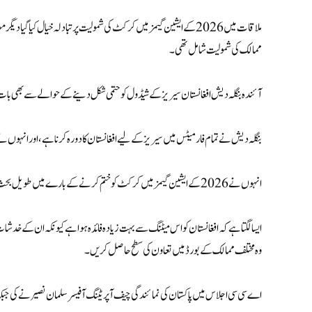
ممالک کی شمولیت شامل تھی۔
آئندہ بنگلہ دیش افغانستان سیریز کے شیڈول کو حتمی شکل دینے کے حوالے سے بھی ب
بنگلہ دیش نے تمام فارمیٹس میں سیریز کے لیے افغانستان کا دورہ کرنا ہے، اور ان
انہوں نے 2026 کے ایشین گیمز میں کرکٹ کو ختم کرنے کے بارے میں طویل بحث بھی کی۔ اراکین نے ازبکستان، منگولیا اور فلپائن کی رکنیت کی درخواستوں کا بھی جائزہ لیا۔
ایسا لگتا ہے کہ افغانستان کو اس میٹنگ سے بہت زیادہ فائدہ ہوا ہے کیونکہ ان کے خدشا
وہ مختلف ممالک کے بورڈ میں تعاون کی سطح حاصل کریں۔
اے سی سی اجلاس میں پاکستان کی نمائندگی چیف آپریٹنگ آفیسر سلمان نصیر نے کی جبک