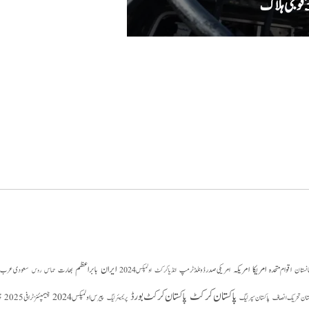
دہشت گردوں کا حملہ ناکام، سیکیورٹی فورسز ن
امریکا
ایران
امریکہ
بابر اعظم
اقوام متحدہ
بھارت
سعودی عرب
انستان
امریکی صدر ڈونلڈ ٹرمپ
حماس
انڈیا کرکٹ
اولمپکس 2024
روس
پاکستان کرکٹ
پاکستان کرکٹ بورڈ
پیرس اولمپکس 2024
ستان تحریک انصاف
چیمپئنز ٹرافی 2025
چ
پاکستان سپر لیگ
پریمیئر لیگ