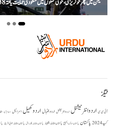
یمن میں پھر خونریزی، حوثی حملوں میں سعودی حمایت یافتہ 38 فوجی ہلاک
ٹیگز
اردو انٹرنیشنل
اردو کھیل
اردو فٹبال
اسرائیل
آئی سی سی
اردو انٹر نیشنل
افغ
اسلام آباد
پاکستان
کپ 2024
پاکستان بمقابلہ انگلینڈ
پاکستان بمقابلہ جنوبی افریقہ
پاک
پاکستان بمقابلہ بنگلہ دیش
پاکستان اسٹاک ایکسچینج