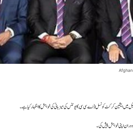
Afghani
میں ایشین کرکٹ کونسل (اے سی سی) ایونٹس کی میزبانی کی خواہش کا اظہار کیا ہے۔
 دوران اپنی خواہش پیش کی۔