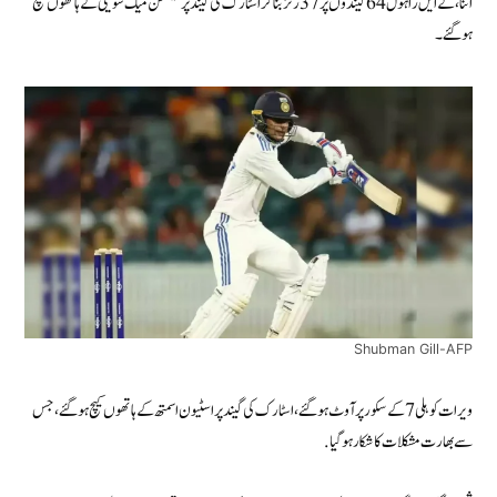
اثنا، کے ایل راہول 64 گیندوں پر 37 رنز بنا کر اسٹارک کی گیند پر نیتھن میک سوینی کے ہاتھوں کیچ
ہو گئے۔
Shubman Gill-AFP
ویرات کوہلی 7 کے سکور پر آوٹ ہو گئے، اسٹارک کی گیند پر اسٹیون اسمتھ کے ہاتھوں کیچ ہو گئے، جس
سے بھارت مشکلات کا شکار ہو گیا.