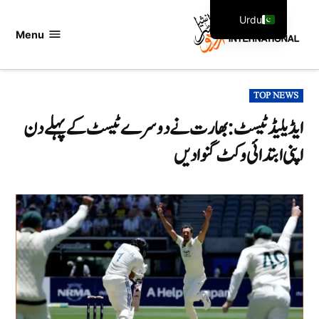
Ski
Urdu
t
Menu
اردو
English
conten
انٹرنیشنل
POSTED
TOP NEWS
IN
ایڈیلیڈ ٹیسٹ: بھارت نے دوسرے ٹیسٹ کے پہلے دن
اپنی ابتدائی وکٹ گنوا دیں