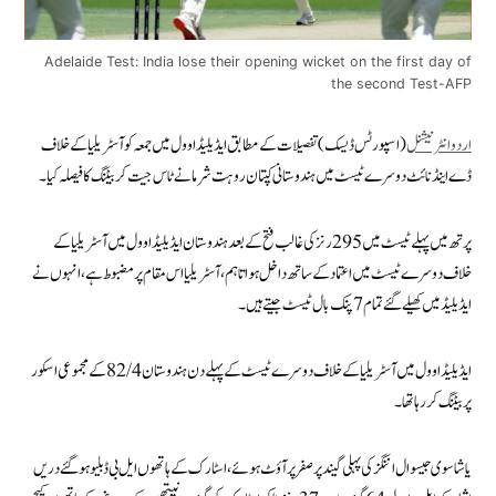
Adelaide Test: India lose their opening wicket on the first day of
the second Test-AFP
اردوانٹرنیشنل
(اسپورٹس ڈیسک) تفصیلات کے مطابق ایڈیلیڈ اوول میں جمعہ کو آسٹریلیا کے خلاف
ڈے اینڈ نائٹ دوسرے ٹیسٹ میں ہندوستانی کپتان روہت شرما نے ٹاس جیت کر بیٹنگ کا فیصلہ کیا۔
پرتھ میں پہلے ٹیسٹ میں 295 رنز کی غالب فتح کے بعد ہندوستان ایڈیلیڈ اوول میں آسٹریلیا کے
خلاف دوسرے ٹیسٹ میں اعتماد کے ساتھ داخل ہوا تاہم، آسٹریلیا اس مقام پر مضبوط ہے، انہوں نے
ایڈیلیڈ میں کھیلے گئے تمام 7 پنک بال ٹیسٹ جیتے ہیں۔
ایڈیلیڈ اوول میں آسٹریلیا کے خلاف دوسرے ٹیسٹ کے پہلے دن ہندوستان 82/4 کے مجموعی اسکور
پر بیٹنگ کر رہا تھا۔
یاشاسوی جیسوال اننگز کی پہلی گیند پر صفر پر آؤٹ ہوئے، اسٹارک کے ہاتھوں ایل بی ڈبلیو ہو گئے دریں