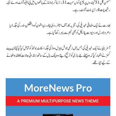
شبمن گل 51 گیندوں پر 5 چوکوں سمیت 31 رنز بنا کر بولانڈ کے ہاتھوں ایل بی ڈبلیو آؤٹ ہوئے جبکہ
رشبھ پنت 4 رنز پر ناٹ آؤٹ رہے۔
بھارت نے ایک اضافی تبدیلی کی، تجربہ کار آف اسپنر روی چندرن اشون کو واشنگٹن سندر کی جگہ لایا
دھرو جورل اور دیو دت پاڈیکل کو بھی ٹیم سے باہر رکھا گیا ہے۔
آسٹریلیا نے ایک تبدیلی کی جس میں زخمی جوش ہیزل ووڈ کی جگہ اسکاٹ بولنڈ کو شامل کیا گیا کپتان پیٹ
کمنز نے اظہار کیا کہ وہ پہلے بلے بازی کو ترجیح دیتے، وہ پنک بال کے ساتھ ابتدائی حالات کا فائدہ اٹھانے
کے لیے تیار تھے.