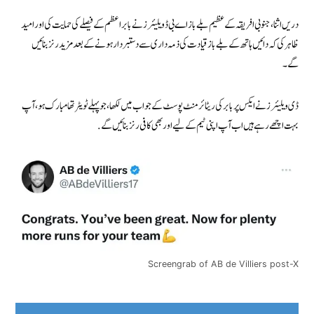
دریں اثنا، جنوبی افریقہ کے عظیم بلے باز اے بی ڈویلیئرز نے بابر اعظم کے فیصلے کی حمایت کی اور امید
ظاہر کی کہ دائیں ہاتھ کے بلے باز قیادت کی ذمہ داری سے دستبردار ہونے کے بعد مزید رنز بنائیں
گے۔
ڈی ویلیئرز نےایکس پر بابر کی ریٹائرمنٹ پوسٹ کے جواب میں لکھا، جو پہلے ٹویٹر تھا مبارک ہو، آپ
بہت اچھے رہے ہیں اب آپ اپنی ٹیم کے لیے اور بھی کافی رنز بنائیں گے.
Screengrab of AB de Villiers post-X