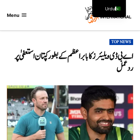
Ski
Urdu
t
Menu
اردو
English
conten
انٹرنیشنل
POSTED
TOP NEWS
IN
اے بی ڈی ویلیئرز کا بابر اعظم کے بطور کپتان استعفیٰ پر
ردعمل