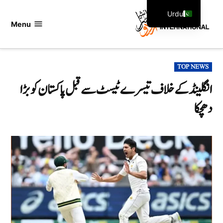
Ski
Urdu
t
Menu
اردو
English
conten
انٹرنیشنل
POSTED
TOP NEWS
IN
انگلینڈ کے خلاف تیسرے ٹیسٹ سے قبل پاکستان کو بڑا
دھچکا