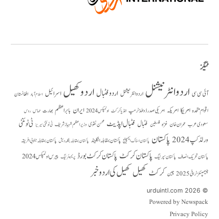
ٹیگز
اردو انٹرنیشنل
اردو کھیل
اردو فٹبال
اسرائیل
آئی سی سی
اردو انٹر نیشنل
افغانستان
اسلام آباد
امریکا
ایران
امریکہ
بابر اعظم
اقوام متحدہ
بھارت
امریکی صدر ڈونلڈ ٹرمپ
حماس
انڈیا کرکٹ
اولمپکس 2024
روس
فٹبال اپڈیٹ
فٹبال
ٹی ٹوئنٹی
سعودی عرب
عمران خان
غزہ
فلسطین
محسن نقوی
وزیراعظم شہباز شریف
ٹی ٹوئنٹی سیریز
پاکستان
ورلڈ کپ 2024
پاکستان بمقابلہ انگلینڈ
پاکستان بمقابلہ جنوبی افریقہ
پاکستان بمقابلہ بنگلہ دیش
پاکستان اسٹاک ایکسچینج
پاکستان کرکٹ
پاکستان کرکٹ بورڈ
پیرس اولمپکس 2024
پاکستان تحریک انصاف
پاکستان سپر لیگ
پریمیئر لیگ
کھیل
کھیل کی اردو خبر
کرکٹ
چیمپئنز ٹرافی 2025
چین
© 2026 urduintl.com
Powered by Newspack
Privacy Policy