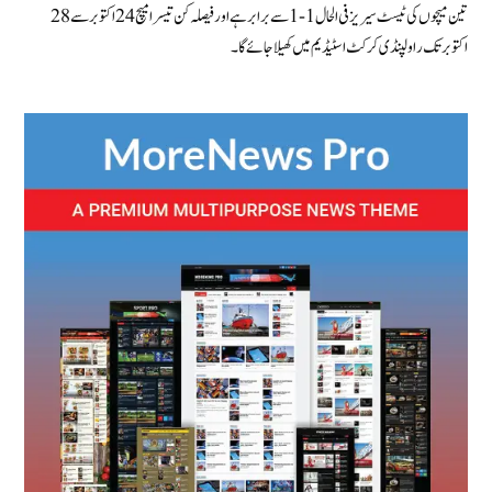
تین میچوں کی ٹیسٹ سیریز فی الحال 1-1 سے برابر ہے اور فیصلہ کن تیسرا میچ 24 اکتوبر سے 28
اکتوبر تک راولپنڈی کرکٹ اسٹیڈیم میں کھیلا جائے گا۔