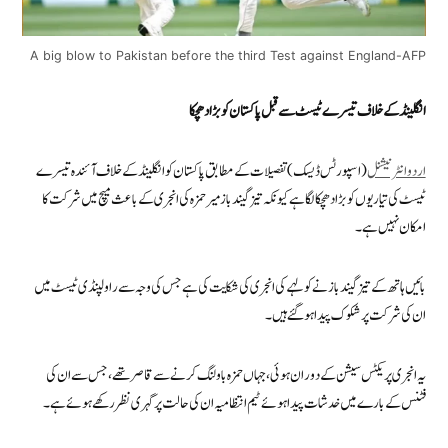
A big blow to Pakistan before the third Test against England-AFP
انگلینڈ کے خلاف تیسرے ٹیسٹ سے قبل پاکستان کو بڑا دھچکا
اردوانٹرنیشنل
(اسپورٹس ڈیسک) تفصیلات کے مطابق پاکستان کو انگلینڈ کے خلاف آئندہ تیسرے
ٹیسٹ کی تیاریوں کو بڑا دھچکا لگا ہے کیونکہ تیز گیند باز میر حمزہ کی انجری کے باعث میچ میں شرکت کا
امکان نہیں ہے۔
بائیں ہاتھ کے تیز گیند باز نے کولہے کی انجری کی شکایت کی ہے جس کی وجہ سے راولپنڈی ٹیسٹ میں
ان کی شرکت پر شکوک پیدا ہو گئے ہیں۔
یہ انجری پریکٹس سیشن کے دوران ہوئی، جہاں حمزہ باولنگ کرنے سے قاصر تھے، جس سے ان کی
فٹنس کے بارے میں خدشات پیدا ہوئے ٹیم انتظامیہ ان کی حالت پر گہری نظر رکھے ہوئے ہے۔