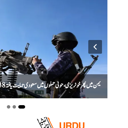
یمن میں پھر خونریزی، حوثی حملوں میں سعودی حمایت یافتہ 38 فوجی ہلاک