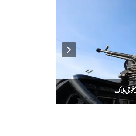
دہشت گردوں کا حملہ ناکام، سیکیورٹی فورسز ن