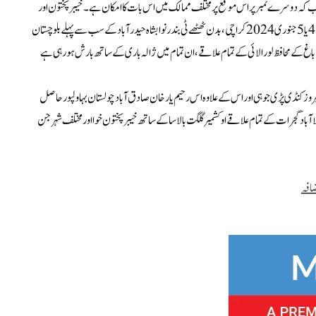
گا جب کہ دوسرے نمبر پر اس موقع پر مختلف ممالک میں اس بات کا امکان ہے۔ خیبرپختون اور
کشمیر اور گلگل بتیستا میں بارشوں پر توجہ مرکوز کریں گے، اس کے لیے سب سے 3 سے 4 یا 5 جنوری 2024 کراچی، بدن ٹھٹھے ٹی بندر نوابشاہ حیدر آباد کے سب سے پہلے بلوچستان
اغ کے محافظ لورالائی کے تمام علاقے، ان تمام میں ژالہ باری کے ساتھ بارش ہو رہی ہے
نا دادو مورو شہر فیروز کنڈی پڑی جوہی اور اس کے علاوہ اس رحیم یار خان صادق آباد چولستان بہاولپور حاصل
ا آباد گجرات کے تمام علاقے او کشمیر گلگت بالاسا کے ساتھ خیبر پختون خوا اور مختلف شہر جن