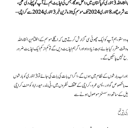
نازرین اگر آپ موسم کی تازہ ترین صورتحال سے خوش ہیں تو دوستو، بارشوں کا نیا سپیل انشاء اللہ 3 جنوری کو پاکستان میں داخل ہو گا، جس کی اپڈیٹ ہم نے آپ کو پہلے دی تھی،
بارشوں کا یہ سپیل۔ گزرنا سندھ حکومت کراچی سے .بلوچستان تک یہ سسٹم 3 جنوری سے شروع اور 8 جنوری 2024 تک موسم کی تازہ ترین خبر 3 جنوری 2024 سے کراچی –
دوستو، ہم آپ کو ایک چھوٹی سی گزارش کرتے ہیں کہ اگلے موسم کے اختتام پر انشاء اللہ
مقرر کیا جائے بہت زیادہ ہو اور اگر ہم اپڈیٹ دیں گے تو کم از کم ایک اپڈیٹ ضرور
 طرح نہیں پاسکیں گے۔
دو تین اپ ڈیٹس تو حاصل کریں گے لیکن مکمل تفصیلات کے ساتھ ساتھ طویل ویڈیوز اور اب بارشوں کے نظام میں ہوں گے، اگر اس بات کی بات کی جائے تو 3 جنوری کو بارشوں
لوگ بالخصوص گوادر، پسن عمرو، کراچی کے مختلف نظروں میں، ٹی بندر حیدراباد کومنٹ کراچی
سپیل کے ساتھ دو سسٹمز موصول ہونے سے