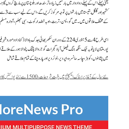
یعنی پہلے اس کے پہلے دو ادوار میں بارشیں زیادہ تر سندھ اور بلوچستان پر مارچ کروں 
کے مختلف علاقوں میں۔ میں گو، پسن، تربت، اوبہ خضدار کوٹ، سبی جھلم، آوارہ مسلم ب
اسی طرح 4 سے 5 جنوری 224 کے دوران سکھر بھائی جدک باوا لاڈ ک
پور ملتان لایا ٹوبہ ٹیک سنگھ جنگ فیصل آباد گجرات گوجروالا پتنگ پٹوا لاہور کے علاقے ل
میں پشا بنوں، کوہڑ، چاسہ، مانسرہ، اپر دیر، لوئر دیر اور پارہ چنا کے تمام علاقے شامل
نئے سال کے آغاز پر اسٹاک ایکسچینج میں مثبت شروعات،1500 سے زائد پوائنٹس کا اضافہ