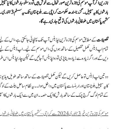
کشمیر پاکستان میں طوفانی بارشوں کی توقع جاری رہے گا،
تفصیلات
کے مطابق موسم کی تازہ ترین اپڈیٹس آپ تک پہنچائی جا سکتی ہے، اس کے لیے 
تمام اپ ڈیٹس مکمل تفصیل کے ساتھ ہوں گی، اس موسم کے لیے۔ اپ ڈیٹس کے لیے وقت 
دیں گے اور اگر زیادہ سے زیادہ دینا پڑی تو دو اپڈیٹس آجائیں گے لیکن چار اپڈیٹس اس
کا یہ سپیل بلوچستان اور اربنسا سے پاکستان میں داخل ہوا۔ ۔ یہ نظام ساحل بیلٹ کے 
کے تمام لوگ گرج چمک کے ساتھ بارش کا ایک حصہ۔ ان میں سے ایک بارشوں کا ا
موسم کی تازہ ترین خبر 3 جنوری 2024 سے کراچی – کشمیر پاکستان میں طوفانی بارشوں کی توقع