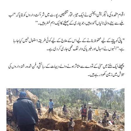
اقوام متحدہ کی مائیگریشن ایجنسی نے ایک تیز رفتار تشخیصی رپورٹ میں شراکت داروں کو بتایا کہ "اب
ملبے سے بہنے والی نالیاں آلودہ ہیں، جو بیماری کے پھیلنے کا ایک اہم خطرہ ہیں۔”
"پانی کو پینے کے لیے محفوظ بنانے کے لیے اس کے علاج کے لیے کوئی طریقہ استعمال نہیں کیا جا رہا
ہے،” انہوں نے اسہال اور ملیریا کی وارننگ نھی جاری کردی ہے۔
پچھلے ایک ہفتے میں مٹی کے تودے سے متاثر ہونے والے دیہات کے رہائشی دفن شدہ رشتہ داروں کی
تلاش میں زمین کھود رہے ہیں۔