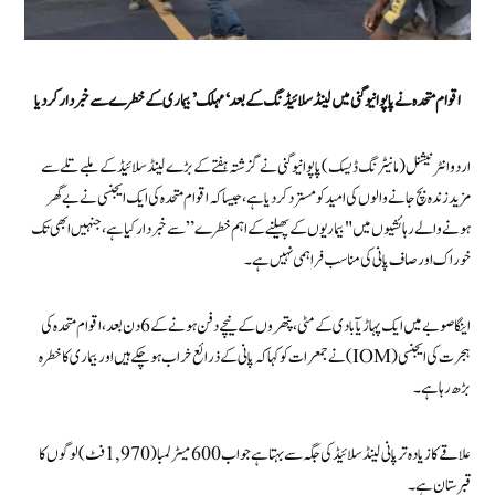
اقوام متحدہ نے پاپوا نیو گنی میں لینڈ سلائیڈنگ کے بعد ‘مہلک’ بیماری کے خطرے سے خبردار کردیا
اردو انٹرنیشنل (مانیٹرنگ ڈیسک) پاپوا نیو گنی نے گزشتہ ہفتے کے بڑے لینڈ سلائیڈ کے ملبے تلے سے
مزید زندہ بچ جانے والوں کی امید کو مسترد کر دیا ہے، جیسا کہ اقوام متحدہ کی ایک ایجنسی نے بے گھر
ہونے والے رہائشیوں میں "بیماریوں کے پھیلنے کے اہم خطرے” سے خبردار کیا ہے، جنہیں ابھی تک
خوراک اور صاف پانی کی مناسب فراہمی نہیں ہے۔
اینگا صوبے میں ایک پہاڑیآبادی کے مٹی، پتھروں کے نیچے دفن ہونے کے 6 دن بعد، اقوام متحدہ کی
ہجرت کی ایجنسی (IOM) نے جمعرات کو کہا کہ پانی کے ذرائع خراب ہو چکے ہیں اور بیماری کا خطرہ
بڑھ رہا ہے۔
علاقے کا زیادہ تر پانی لینڈ سلائیڈ کی جگہ سے بہتا ہے جو اب 600 میٹر لمبا (1,970 فٹ) لوگوں کا
قبرستان ہے۔