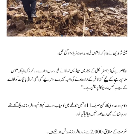
عینی شاہدین نے بتایا کہ لاشوں کی بدبو بہت زیادہ ہو گئی تھی۔
اینگا صوبے کی ڈیزاسٹر کمیٹی کے چیئرمین سینڈیس تساکا نے خبر رساں ادارے روئٹرز کو بتایا کہ "اس
مقام پر ملبے کے نیچے کسی لاش کے زندہ ہونے کی امید نہیں ہے، اس لیے کسی بھی انسانی باقیات کو نکالنے
کے لیے یہ مکمل بحالی کا آپریشن ہے۔”
حکام اور امدادی کارکن صرف 11 لاشیں نکالنے میں کامیاب ہوئے۔ کم از کم دو افراد زندہ بچ گئے تھے
اور تباہی کے تین دن بعد انہیں بچا لیا گیا تھا۔
حکومت کے مطابق، 2,000 سے زیادہ افراد زندہ دفن ہو چکے ہیں۔