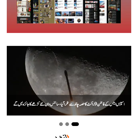
اسپیس ایکس کے فالکن 9 راکٹ کا حصہ چاند سے ٹکرا گیا، سائنس دان نئے گڑھے کا جائزہ لیں گے
م