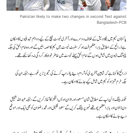
Pakistan likely to make two changes in second Test against
Bangladesh-PCB
پاکستان ٹیم میں بنگلادیش کے خلاف دوسرے اور آخری ٹیسٹ میچ کے لیے دو اہم تبدیلیوں کا امکان
ہے ذرائع کے مطابق
بابر اعظم
فٹ ہو کر سلہٹ ٹیسٹ میں ٹیم کا حصہ بنیں گے اور وہ
امام الحق
کی جگہ
پلیئنگ الیون میں شامل ہوں گے امام الحق پہلے ٹیسٹ میں خاطر خواہ کارکردگی نہ دکھا سکے تھے۔
ذرائع کا کہنا ہے کہ
شاہین آفریدی
کو آرام دینے یا ڈراپ کرنے کی تجویز زیر غور ہے، جبکہ ان کی
جگہ
خرم شہزاد
کو ٹیم میں شامل کیے جانے کا امکان ہے۔
ممکنہ بیٹنگ لائن اپ کے مطابق
شان مسعود
اور
اذان اویس
اننگز کا آغاز کریں گے، جبکہ
عبداللہ شفیق
ون ڈاؤن اور بابر اعظم چوتھے نمبر پر بیٹنگ کریں گے
سعود شکیل
اور
محمد رضوان
کو بھی ایک اور موقع
دیے جانے کا امکان ہے۔