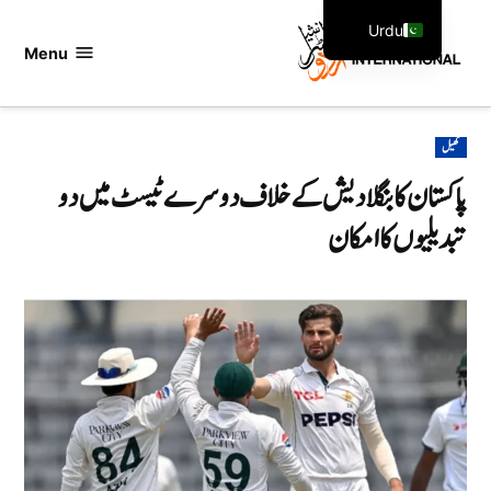
Ski
Urdu
t
Menu
اردو
English
conten
انٹرنیشنل
POSTED
کھیل
IN
پاکستان کا بنگلادیش کے خلاف دوسرے ٹیسٹ میں دو
تبدیلیوں کا امکان