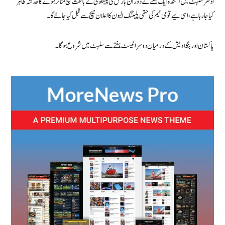
ادھر سلہٹ میں آئندہ ایک ہفتے کے دوران بارش کی پیشگوئی کے باعث میچ متاثر ہونے کا خدشہ ظاہر
کیا جا رہا ہے، اسی لیے قومی ٹیم کی حتمی پلیئنگ الیون کا اعلان میچ سے قبل کیا جائے گا۔
پاکستان اور بنگلادیش کے درمیان دوسرا ٹیسٹ ہفتے سے سلہٹ میں شروع ہوگا۔