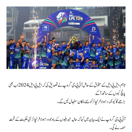
تاہم، ایل پی ایل کے حقوق کے حامل آئی پی جی گروپ نے تصدیق کی کہ ایل پی ایل 2024 اب بھی
پانچ ٹیموں کے ساتھ آگے
بڑھے گا کیونکہ دمبولا فرنچائز کو نئے مالکان سنبھال لیں گے۔
آئی پی جی گروپ نے ایک بیان میں کہا کہ حالیہ تبدیلیوں کے باوجود دمبولا فرنچائز نئی ملکیت کے تحت
حصہ لے گی۔