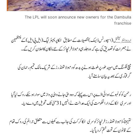
The LPL will soon announce new owners for the Dambulla
franchise
اردو انٹرنیشنل
(اسپورٹس ڈیسک) تفصیلات کے مطابق لنکا پریمیئر لیگ (ایل پی ایل) کے منتظمین
نے جمعرات کو تصدیق کی ہے کہ وہ جلد ہی دمبولا فرنچائز کے نئے مالکان کا اعلان کریں گے۔
میچ فکسنگ میں مبینہ طور پر ملوث ہونے پر بدھ کو دمبولا تھنڈرز کے شریک مالک تمیم رحمان کی
گرفتاری کے بعد یہ بیان سامنے آیا.
رحمن کو کولمبو کے ہوائی اڈے پر اس سے پہلے کہ وہ دبئی جانے والی پرواز میں سوار ہو سکے روک لیا گیا
اور سری لنکا کے دارالحکومت کی ایک عدالت نے انہیں 31 مئی تک تحویل میں دے دیا۔
نتیجتاً، ڈمبولا تھنڈرز فرنچائز کو سری لنکا کرکٹ کی جانب سے کھیلوں سے متعلق جرائم کی روک تھام
کے قانون کے تحت ختم کر دیا گیا۔