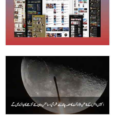
اسپیس ایکس کے فالکن 9 راکٹ کا حصہ چاند سے ٹکرا گیا، سائنس دان نئے گڑھے کا جائزہ لیں گے
م