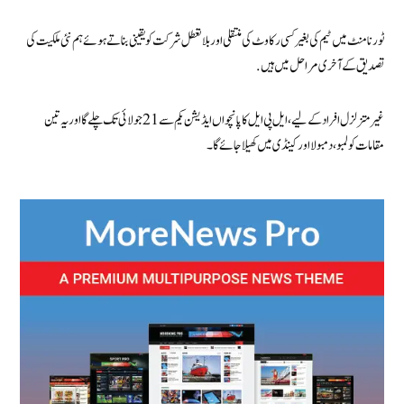
ٹورنامنٹ میں ٹیم کی بغیر کسی رکاوٹ کی منتقلی اور بلاتعطل شرکت کو یقینی بناتے ہوئے ہم نئی ملکیت کی
تصدیق کے آخری مراحل میں ہیں.
غیر متزلزل افراد کے لیے، ایل پی ایل کا پانچواں ایڈیشن یکم سے 21 جولائی تک چلے گا اور یہ تین
مقامات کولمبو، دمبولا اور کینڈی میں کھیلا جائے گا۔