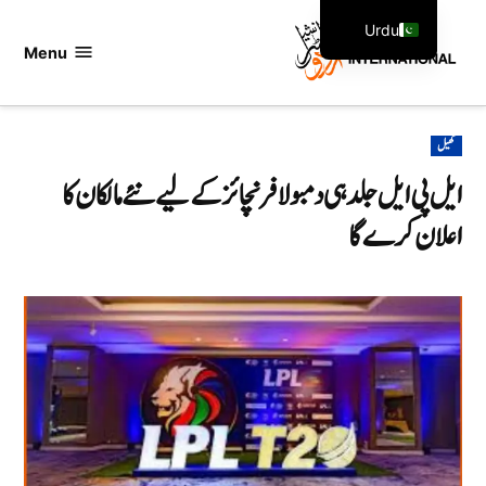
Ski
Urdu
t
Menu
اردو
English
conten
انٹرنیشنل
POSTED
کھیل
IN
ایل پی ایل جلد ہی دمبولا فرنچائز کے لیے نئے مالکان کا
اعلان کرے گا