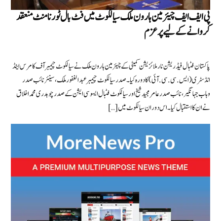
پی ایف ایف چیئرمین ہارون ملک سیالکوٹ میں فٹ بال ٹورنامنٹ منعقد
کروانے کے لیے پرعزم
پاکستان فٹبال فیڈریشن نارملائزیشن کمیٹی کے چیئرمین ہارون ملک نے سیالکوٹ چیمبر آف کامرس اینڈ
انڈسٹری (ایس.سی.سی.آئی ) کا دورہ کیا۔ صدر سیالکوٹ چیمبر عبدالغفور ملک، سینئر نائب صدر
وہاب جہانگیر، نائب صدر عامر مجید شیخ اور سیالکوٹ فٹبال ایسوسی ایشن کے صدر چوہدری محمد اخلاق
نے ان کا استقبال کیا۔ اس دوران سیالکوٹ میں […]