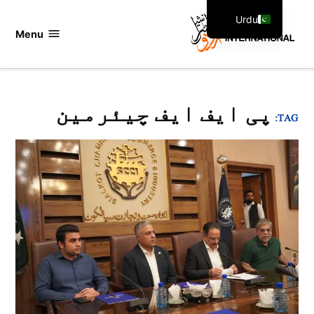
Ski
Urdu
t
Menu
اردو
English
conten
انٹرنیشنل
پی ایف ایف چیئرمین
TAG: