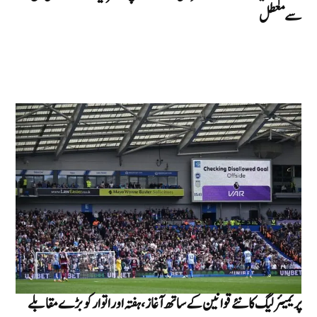
سے معطل
پریمیئر لیگ کا نئے قوانین کے ساتھ آغاز، ہفتہ اور اتوار کو بڑے مقابلے