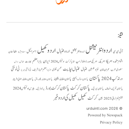
ٹیگز
اردو انٹرنیشنل
اردو کھیل
اردو فٹبال
اسرائیل
آئی سی سی
اردو انٹر نیشنل
افغانستان
اسلام آباد
امریکا
ایران
امریکہ
بابر اعظم
اقوام متحدہ
بھارت
امریکی صدر ڈونلڈ ٹرمپ
حماس
انڈیا کرکٹ
اولمپکس 2024
روس
فٹبال اپڈیٹ
فٹبال
ٹی ٹوئنٹی
سعودی عرب
عمران خان
غزہ
فلسطین
محسن نقوی
وزیراعظم شہباز شریف
ٹی ٹوئنٹی سیریز
پاکستان
ورلڈ کپ 2024
پاکستان بمقابلہ انگلینڈ
پاکستان بمقابلہ جنوبی افریقہ
پاکستان بمقابلہ بنگلہ دیش
پاکستان اسٹاک ایکسچینج
پاکستان کرکٹ
پاکستان کرکٹ بورڈ
پیرس اولمپکس 2024
پاکستان تحریک انصاف
پاکستان سپر لیگ
پریمیئر لیگ
کھیل
کھیل کی اردو خبر
کرکٹ
چیمپئنز ٹرافی 2025
چین
© 2026 urduintl.com
Powered by Newspack
Privacy Policy