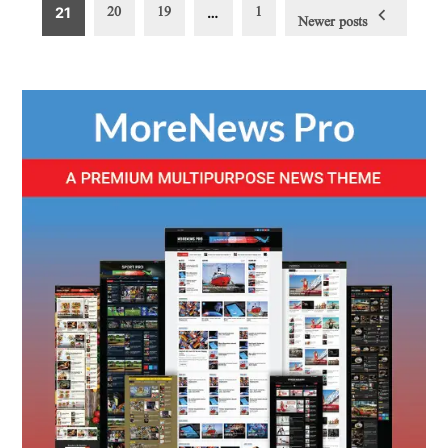
Posts
20
19
1
21
…
Newer posts
pagination