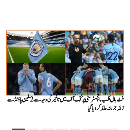
فٹ بال کلب مانچسٹر سٹی پر کک آف میں تاخیر کی وجہ سے 2 ملین پاؤنڈ سے
زائد جرمانہ عائد کر دیا گیا