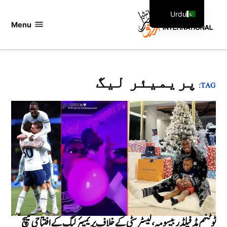
Ski
Urdu
t
Menu
اردو
English
conten
انٹرنیشنل
پریمیئر لیگ
TAG:
ٹوٹنہم مڈفیلڈر بیسومہ ، لیسٹر سٹی کے خلاف پریمیئر لیگ کے افتتاحی میچ