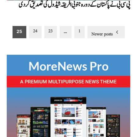
پی سی بی نےپاکستان کے دورہ جنوبی افریقہ شیڈول کی تصدیق کر دی
Posts
24
23
1
25
…
Newer posts
pagination