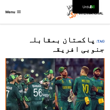
Ski
Urdu
t
Menu
اردو
English
conten
انٹرنیشنل
پاکستان بمقابلہ
TAG:
جنوبی افریقہ