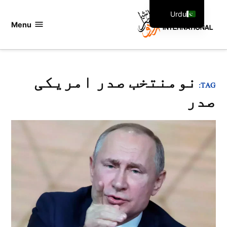
Ski
Urdu
t
Menu
اردو
English
conten
انٹرنیشنل
نومنتخب صدر امریکی
TAG:
صدر