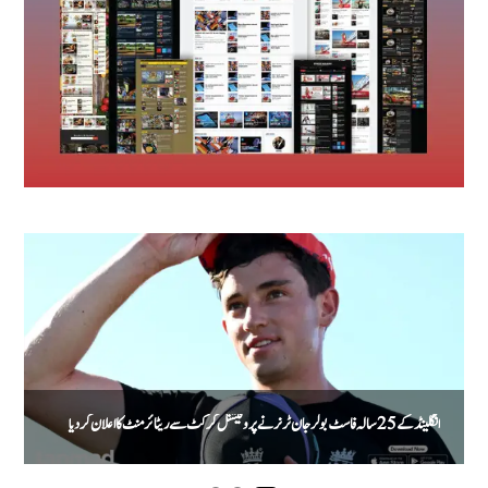
انگلینڈ کے 25 سالہ فاسٹ بولر جان ٹر نر نے پروفیشنل کرکٹ سے ریٹائرمنٹ کا اعلان کر دیا
پ