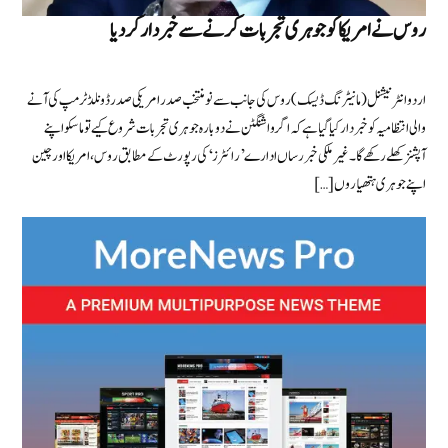
روس نے امریکا کو جوہری تجربات کرنے سے خبردار کردیا
اردو انٹرنیشنل (مانیٹرنگ ڈیسک) روس کی جانب سے نومنتخب صدر امریکی صدر ڈونلڈ ٹرمپ کی آنے
والی انتظامیہ کو خبردار کیا گیا ہے کہ اگر واشنگٹن نے دوبارہ جوہری تجربات شروع کیے تو ماسکو اپنے
آپشنز کھلے رکھے گا۔ غیر ملکی خبررساں ادارے ’رائٹرز‘ کی رپورٹ کے مطابق روس، امریکا اور چین
اپنے جوہری ہتھیاروں […]