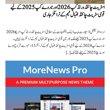
اسٹریٹ چائلڈ ورلڈ کپ 2026 اور ناروے کپ 2025 کے لیے
قومی سٹریٹ چائلڈ فٹبال ٹیم کے ٹرائلز جاری
اردو انٹرنیشنل (اسپورٹ ویب ڈیسک) تفصیلات کے مطابق اسٹریٹ چائلڈ ورلڈ کپ امریکا 2026
اور ناروے کپ 2025 کیلئے ملک بھر میں قومی سٹریٹ چائلڈ فٹبال ٹیم کے ٹرائلز جاری ہیں ۔
ناروے کپ 2024 کے لیےقومی اسٹریٹ چائلڈ فٹبال ٹیم کے ٹرائلز 13 دسمبر سے شروع ہوئے
اور مارچ 2025 کے پہلے ہفتے تک […]