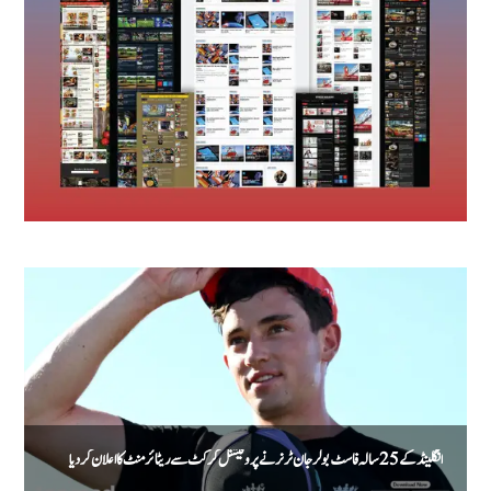
انگلینڈ کے 25 سالہ فاسٹ بولر جان ٹر نر نے پروفیشنل کرکٹ سے ریٹائرمنٹ کا اعلان کر دیا
پ