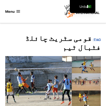
Ski
Urdu
t
Menu
اردو
English
conten
انٹرنیشنل
قومی سٹریٹ چائلڈ
TAG:
فٹبال ٹیم