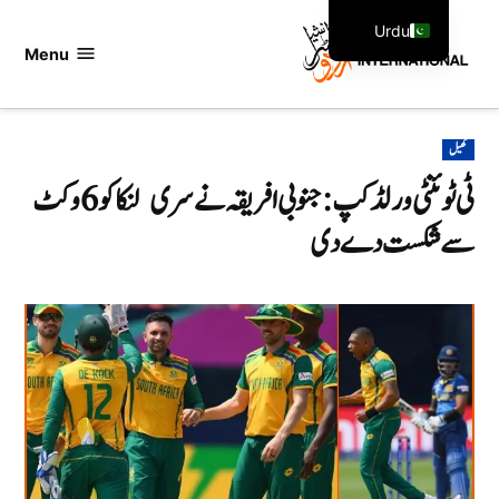
Ski
Urdu
t
Menu
اردو
English
conten
انٹرنیشنل
POSTED
کھیل
IN
ٹی ٹوئنٹی ورلڈ کپ: جنوبی افریقہ نے سری لنکا کو 6 وکٹ
سے شکست دے دی