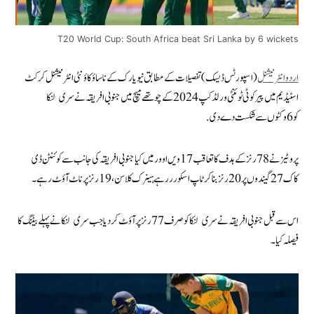
T20 World Cup: South Africa beat Sri Lanka by 6 wickets
اردو انٹرنیشنل
(اسپورٹس ڈیسک) تفصیلات کے مطابق نیو یارک کے ناساؤ کاؤنٹی انٹرنیشنل کرکٹ
اسٹیڈیم میں پیر کو ٹی ٹوئنٹی ورلڈ کپ 2024 کے چوتھے میچ میں جنوبی افریقہ نے سری لنکا
کو6وکٹوں سے شکست دے دی .
پروٹیز نے 78 رنزکے ہدف کا تعاقب 17ویں اوور میں کیا جنوبی افریقہ کی جانب سے کوئنٹن ڈی
کاک 27 گیندوں پر 20 رنز بنا کر ٹاپ اسکورر رہے ہینرک کلاسن، 19رنز پر ناٹ آؤٹ رہے۔
اس سے قبل جنوبی افریقہ نے سری لنکا کو صرف 77 رنز پر آؤٹ کر دیا جب سری لنکانے پہلے بیٹنگ کا
فیصلہ کیا۔