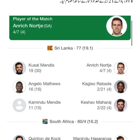
کاگیسو ربادا نے 2/21 کے اعداد و شمار کے ساتھ اختتام کیا۔