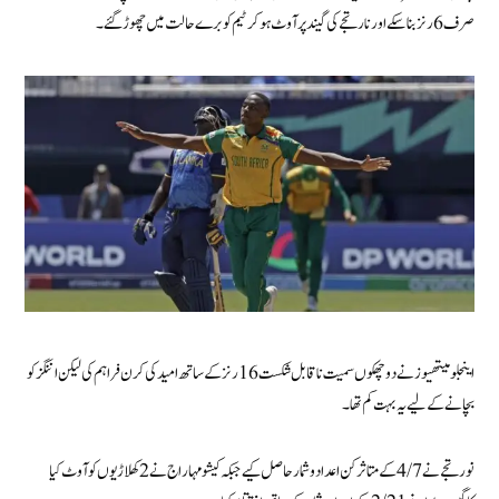
صرف 6 رنز بنا سکے اور نارتجے کی گیند پر آوٹ ہو کر ٹیم کو برے حالت میں چھوڑ گئے۔
اینجلو میتھیوز نے دو چھکوں سمیت ناقابل شکست 16 رنز کے ساتھ امید کی کرن فراہم کی لیکن اننگز کو
بچانے کے لیے یہ بہت کم تھا۔
نورتجے نے 4/7 کے متاثر کن اعداد و شمار حاصل کیے جبکہ کیشو مہاراج نے 2 کھلاڑیوں کو آوٹ کیا