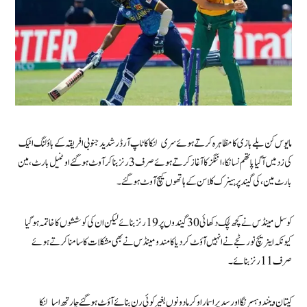
مایوس کن بلے بازی کا مظاہرہ کرتے ہوئے سری لنکا کا ٹاپ آرڈر شدید جنوبی افریقہ کے باؤلنگ اٹیک
کی زد میں آ گیا پاتھم نسانکا، اننگز کا آغاز کرتے ہوئے صرف 3 رنز بنا کرآوٹ ہو گئے اوٹنیل بارٹ،مین
بارٹ مین، کی گیند پر ہینرک کلاسن کے ہاتھوں کیچ آوٹ ہو گئے۔
کوسل مینڈس نے کچھ لچک دکھائی 30 گیندوں پر 19 رنز بنائے لیکن ان کی کوششوں کا خاتمہ ہو گیا
کیونکہ اینریچ نورٹجے نے انہیں آؤٹ کر دیا کامندو مینڈس نے بھی مشکلات کا سامنا کرتے ہوئے
صرف 11 رنز بنائے۔
کپتان وینندو ہسرنگا اور سدیرا سمارا وکرما دونوں بغیر کوئی رن بنائے آؤٹ ہوگئے چارتھ اسالنکا