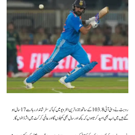
روہت نے دبئی آئی 103.8 کے ساتھ تازہ ترین انٹرویو میں کہا کہ سفر شاندار رہا اسے 17 سال ہو
گئے ہیں میں اب بھی امید کرتا ہوں کہ کچھ اور سال بھی کھیلوں گا اور عالمی کرکٹ میں اثر ڈالوں گا.