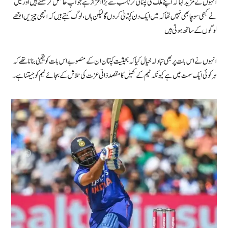
انہوں نے مزید کہا کہ اپنے ملک کی کپتانی کرنا سب سے بڑا اعزاز ہے جو آپ حاصل کر سکتے ہیں اور میں
نے کبھی سوچا بھی نہیں تھا کہ میں ایک دن کپتانی کروں گا لیکن ہاں، لوگ کہتے ہیں کہ اچھی چیزیں اچھے
لوگوں کے ساتھ ہوتی ہیں
انہوں نے اس بات پر بھی تبادلہ خیال کیا کہ بحیثیت کپتان ان کے منصوبے اس بات کو یقینی بنانا تھے کہ
ہر کوئی ایک سمت میں ہے کیونکہ ٹیم کے کھیل کا مقصد ذاتی عزت کی تلاش کے بجائے ٹیم کو جیتنا ہے۔