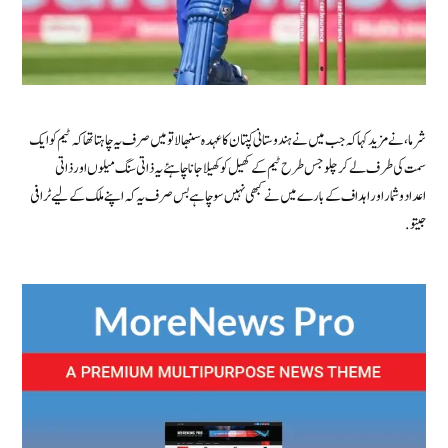
شرما، نے مزید کہا کہ جب میں نے ہندوستانی کپتان کا عہدہ سنبھالا تو میں صرف یہ چاہتا تھا کہ ٹیم کو ایک
سمت کی طرف لے کر چلو جس طرح ٹیم کے کھیل کو کھیلا جانا چاہئے یہ ذاتی سنگ میلوں اور ذاتی
اعدادوشمار اور اہداف کے بارے میں نے کبھی نہیں سوچا ہےبس صرف یہ کہ اپنے ملک کے لیے ٹرافی
جیتو.