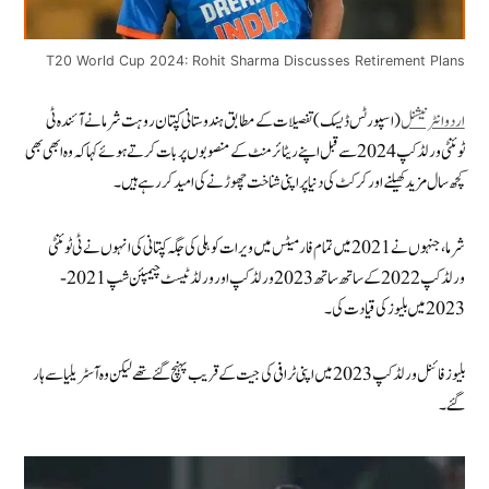
T20 World Cup 2024: Rohit Sharma Discusses Retirement Plans
اردو انٹرنیشنل
(اسپورٹس ڈیسک) تفصیلات کے مطابق ہندوستانی کپتان روہت شرما نے آئندہ ٹی
ٹوئنٹی ورلڈ کپ 2024 سے قبل اپنے ریٹائرمنٹ کے منصوبوں پر بات کرتے ہوئے کہا کہ وہ ابھی بھی
کچھ سال مزید کھیلنے اور کرکٹ کی دنیا پر اپنی شناخت چھوڑنے کی امید کر رہے ہیں۔
شرما، جنہوں نے 2021 میں تمام فارمیٹس میں ویرات کوہلی کی جگہ کپتانی کی انہوں نے ٹی ٹوئنٹی
ورلڈ کپ 2022 کے ساتھ ساتھ 2023 ورلڈ کپ اور ورلڈ ٹیسٹ چیمپئن شپ 2021-
2023 میں بلیوز کی قیادت کی۔
بلیوز فائنل ورلڈ کپ 2023 میں اپنی ٹرافی کی جیت کے قریب پہنچ گئے تھے لیکن وہ آسٹریلیا سے ہار
گئے۔