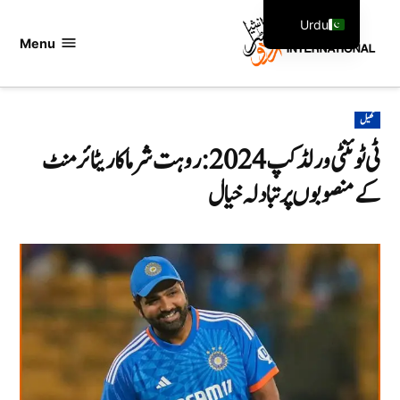
Ski
Urdu
t
Menu
اردو
English
conten
انٹرنیشنل
POSTED
کھیل
IN
ٹی ٹوئنٹی ورلڈ کپ 2024:روہت شرما کا ریٹائرمنٹ
کے منصوبوں پر تبادلہ خیال