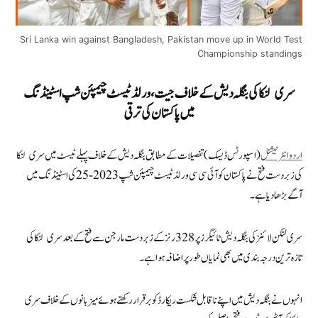
Sri Lanka win against Bangladesh, Pakistan move up in World Test
Championship standings
سری لنکا کی بنگلہ دیش کے خلاف جیت، ورلڈ ٹیسٹ چیمپئن شپ اسٹینڈنگ
میں پاکستان کی ترقی
اردو انٹرنیشنل
(اسپورٹس ڈیسک) تفصیلات کے مطابق بنگلہ دیش کے خلاف پہلے ٹیسٹ میں سری لنکا
کی زبردست فتح نے پاکستان کو آئی سی سی ورلڈ ٹیسٹ چیمپئن شپ 2023-25 کی اسٹینڈنگ میں
آگے بڑھا دیا ہے۔
سری لنکن لائنز کی بنگلہ دیش ٹائیگرز پر 328 رنز کے زبردست مارجن سے فتح کے بعد سری لنکا کی
تازہ ترین درجہ بندی میں بھی نمایاں طور پر اضافہ ہوا ہے۔
انہوں نے بنگلہ دیش میں اپنے ناقابل شکست ریکارڈ کو برقرار رکھتے ہوئے میزبانوں کے خلاف سری