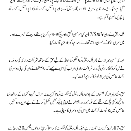
دریں اثنا، پاکستان 36.66 کے پوائنٹس فیصد کے ساتھ ایک پوزیشن ترقی کے ساتھ ر چوتھے نمبر پر
آگیا ہے جبکہ ویسٹ انڈیز، سری لنکا اور بنگلہ دیش ک برابر پوائنٹس کے ساتھ 16 پوائنٹس کے ساتھ
پانچویں نمبر پر آگیا ہے۔
بنگلہ دیش نے دن کا آغاز 47/5 پر کیا مومن الحق، اور تیج الاسلام، کریز پر تھے دن کے تیسرے اوور
میں سری لنکا کے کسون راجیتھا، نے اسلام، کو 6 رنز پر آؤٹ کیا.
مہدی حسن میراز ،نے پھر بنگلہ دیش کی اننگز کی بحالی کے لیے حق کے ساتھ شراکت داری کی دونوں
نے مل کر 66 رنز کی لچکدار شراکت داری مرتب کی اس سے پہلے کہ راجیتھا نے دن کی اپنی دوسری
وکٹ حاصل کی میراز کو 33 رنز پر آؤٹ کیا۔
حق، کی دلیرانہ کوششوں کے باوجود بنگلہ دیش کی شکست کی ناگزیریت صرف تین وکٹوں کے ساتھ ہی
واضح ہوگئی لنچ کے وقفے کے فوراً بعد، راجیتھا نے اپنی پانچ وکٹیں مکمل کرنے کے لیے مزید دو وکٹیں
حاصل کیں جو ٹیسٹ کرکٹ میں اس کی دوسری کامیابی ہے۔
حق، 87 رنز بنا کر ناٹ آؤٹ رہے جبکہ بنگلہ دیش کو شکست کا سامنا کرنا پڑا دونوں ٹیمیں 30 مارچ سے