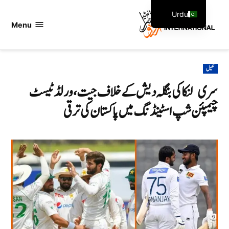
Ski
Urdu
t
Menu
اردو
English
conten
انٹرنیشنل
POSTED
کھیل
IN
سری لنکا کی بنگلہ دیش کے خلاف جیت، ورلڈ ٹیسٹ
چیمپئن شپ اسٹینڈنگ میں پاکستان کی ترقی