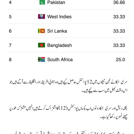
سری لنکا نے تین میچوں میں 12 پوائنٹس حاصل کیے ہیں وہ جنوبی افریقہ اور انگلینڈ سے آگے ہیں جو
اس وقت ٹیبل میں سب سے نیچے ہیں۔
بنگلہ دیش اور سری لنکا دونوں اب یکساں پوائنٹس (12) کا اشتراک کرتے ہیں انہیں مشترکہ طور پر
چھٹے نمبر پر رکھا گیا ہے۔