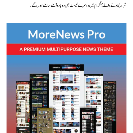
شروع ہونے والے چٹگرام میں دوسرے ٹیسٹ میں دوبارہ آمنے سامنے ہوں گے.