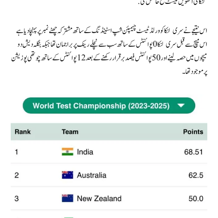
لنکا کی آٹھویں ٹیسٹ فتح حاصل کی.
اس نتیجے نے سری لنکا کو ورلڈ ٹیسٹ چیمپئن شپ اسٹینڈنگ کے ساتھ مشترکہ چھٹے نمبر پر پہنچا دیا ہے
اس میچ سے قبل سری لنکا 0 پوائنٹس کے ساتھ سب سے نچلے رینک پر براجمان تھا جبکہ بنگلہ دیش دو
میچوں میں حصہ لینے اور 50 پوائنٹس فیصد برقرار رکھنے کے بعد 12 پوائنٹس کے ساتھ چوتھی پوزیشن
پر موجود تھا۔