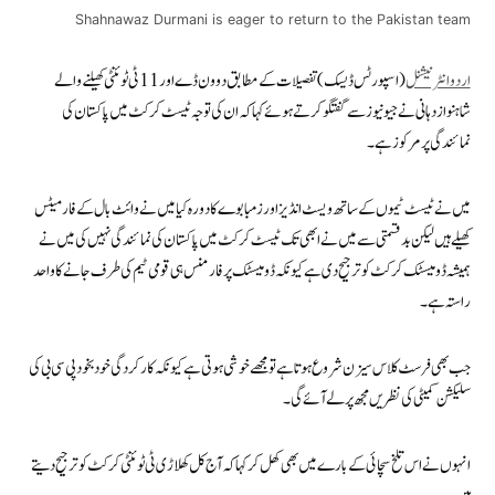
Shahnawaz Durmani is eager to return to the Pakistan team
اردو انٹرنیشنل
(اسپورٹس ڈیسک) تفصیلات کے مطابق دو ون ڈے اور 11 ٹی ٹوئنٹی کھیلنے والے
شاہنواز دہانی نے جیو نیوز سے گفتگو کرتے ہوئے کہا کہ ان کی توجہ ٹیسٹ کرکٹ میں پاکستان کی
نمائندگی پر مرکوز ہے۔
میں نے ٹیسٹ ٹیموں کے ساتھ ویسٹ انڈیز اور زمبابوے کا دورہ کیا میں نے وائٹ بال کے فارمیٹس
کھیلے ہیں لیکن بدقسمتی سے میں نے ابھی تک ٹیسٹ کرکٹ میں پاکستان کی نمائندگی نہیں کی میں نے
ہمیشہ ڈومیسٹک کرکٹ کو ترجیح دی ہے کیونکہ ڈومیسٹک پرفارمنس ہی قومی ٹیم کی طرف جانے کا واحد
راستہ ہے۔
جب بھی فرسٹ کلاس سیزن شروع ہوتا ہے تو مجھے خوشی ہوتی ہے کیونکہ کارکردگی خود بخود پی سی بی کی
سلیکشن کمیٹی کی نظریں مجھ پر لے آئے گی۔
انہوں نے اس تلخ سچائی کے بارے میں بھی کھل کر کہا کہ آج کل کھلاڑی ٹی ٹوئنٹی کرکٹ کو ترجیح دیتے