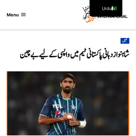
Ski
Urdu
t
Menu
اردو
English
conten
انٹرنیشنل
POSTED
کھیل
IN
شاہنواز دہانی پاکستانی ٹیم میں واپسی کے لیے بے چین