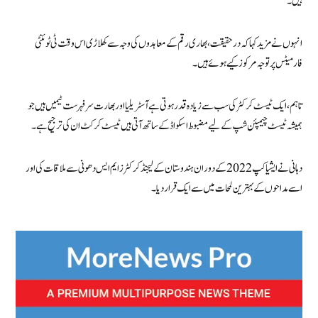
ہیں۔
انہوں نے مزید کہا کہ درحقیقت، بھاری رقم کے معاہدوں کی وجہ سے کھلاڑی اس وقت ٹی ٹوئنٹی
فارمیٹس پر توجہ مرکوز کیے ہوئے ہیں۔
تاہم، ایک ٹیسٹ کرکٹر کی سب سے زیادہ قدر ہوتی ہےآسٹریلیا اور بھارت سرفہرست ٹیمیں ہیں جو
ہمیشہ ٹیسٹ چیمپئن شپ کے لیے مضبوط اسکواڈ کے ساتھ آتی ہیں ٹیسٹ کرکٹ ان کی ترجیح ہے۔
دہانی نے ایشیا کپ 2022 کے دوران ہندوستان کے لیجنڈ کرکٹرز ایم ایس دھونی سے ملاقات کی اور
اسے مداحوں کے بہترین لمحات میں سے ایک قرار دیا۔