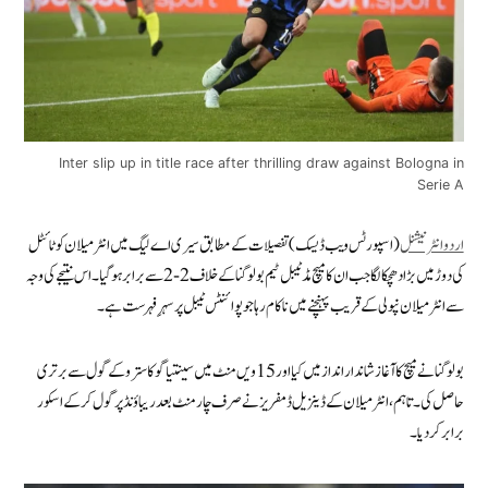
Inter slip up in title race after thrilling draw against Bologna in
Serie A
اردو انٹرنیشنل
(اسپورٹس ویب ڈیسک) تفصیلات کے مطابق سیری اے لیگ میں انٹر میلان کو ٹائٹل
کی دوڑ میں بڑا دھچکا لگا جب ان کا میچ مڈ ٹیبل ٹیم بولوگنا کے خلاف 2-2 سے برابر ہوگیا۔ اس نتیجے کی وجہ
سے انٹر میلان نپولی کے قریب پہنچنے میں ناکام رہا جو پوائنٹس ٹیبل پر سہرِ فہرست ہے۔
بولوگنا نے میچ کا آغاز شاندار انداز میں کیا اور 15ویں منٹ میں سینتیاگو کاسترو کے گول سے برتری
حاصل کی۔ تاہم، انٹر میلان کے ڈینزیل ڈمفریز نے صرف چار منٹ بعد ریباؤنڈ پر گول کرکے اسکور
برابر کر دیا۔