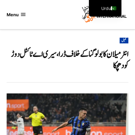
Ski
Urdu
t
Menu
اردو
English
conten
انٹرنیشنل
POSTED
کھیل
IN
انٹر میلان کا بولوگنا کے خلاف ڈرا، سیری اے ٹائٹل دوڑ
کو دھچکا