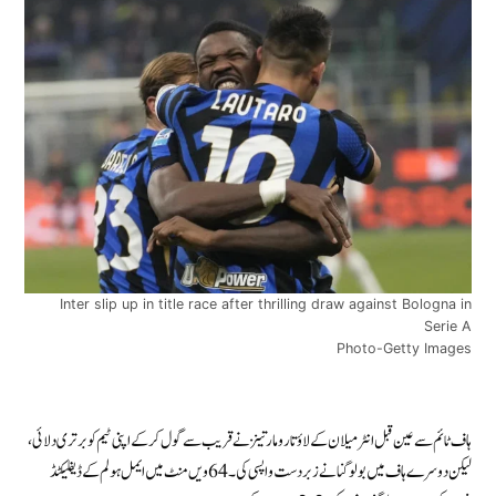
Inter slip up in title race after thrilling draw against Bologna in
Serie A
Photo-Getty Images
ہاف ٹائم سے عین قبل انٹر میلان کے لاؤتارو مارتینز نے قریب سے گول کرکے اپنی ٹیم کو برتری دلائی،
لیکن دوسرے ہاف میں بولوگنا نے زبردست واپسی کی۔ 64ویں منٹ میں ایمل ہولم کے ڈیفلیکٹڈ