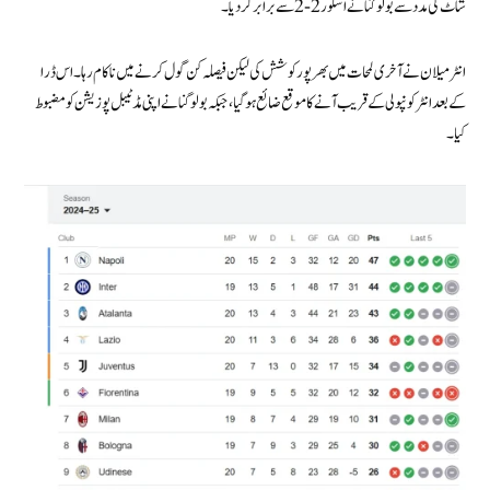
شاٹ کی مدد سے بولوگنا نے اسکور 2-2 سے برابر کر دیا۔
انٹر میلان نے آخری لمحات میں بھرپور کوشش کی لیکن فیصلہ کن گول کرنے میں ناکام رہا۔ اس ڈرا
کے بعد انٹر کو نپولی کے قریب آنے کا موقع ضائع ہوگیا، جبکہ بولوگنا نے اپنی مڈ ٹیبل پوزیشن کو مضبوط
کیا۔