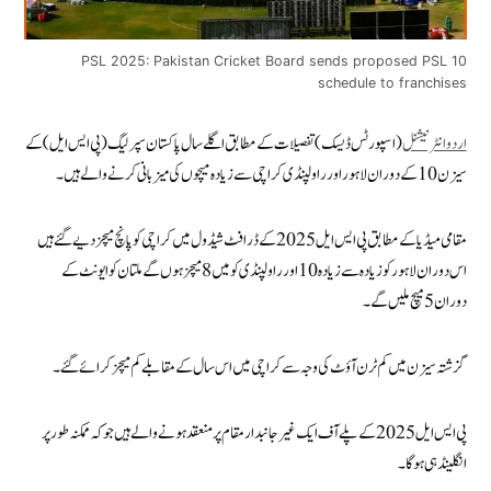
PSL 2025: Pakistan Cricket Board sends proposed PSL 10
schedule to franchises
اردو انٹرنیشنل
(اسپورٹس ڈیسک) تفصیلات کے مطابق اگلے سال پاکستان سپر لیگ (پی ایس ایل) کے
سیزن 10 کے دوران لاہور اور راولپنڈی کراچی سے زیادہ میچوں کی میزبانی کرنے والے ہیں۔
مقامی میڈیا کے مطابق پی ایس ایل 2025 کے ڈرافٹ شیڈول میں کراچی کو پانچ میچز دیے گئے ہیں
اس دوران لاہور کو زیادہ سے زیادہ 10 اور راولپنڈی کو میں8 میچز ہوں گے ملتان کو ایونٹ کے
دوران5 میچ ملیں گے۔
گزشتہ سیزن میں کم ٹرن آؤٹ کی وجہ سے کراچی میں اس سال کے مقابلے کم میچز کرائے گئے۔
پی ایس ایل 2025 کے پلے آف ایک غیر جانبدار مقام پر منعقد ہونے والے ہیں جو کہ ممکنہ طور پر
انگلینڈ ہی ہوگا۔