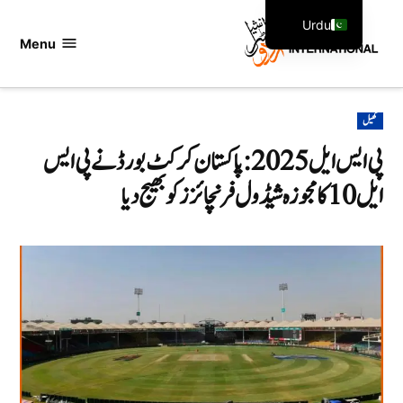
Ski
Urdu
t
Menu
اردو
English
conten
انٹرنیشنل
POSTED
کھیل
IN
پی ایس ایل 2025: پاکستان کرکٹ بورڈ نے پی ایس
ایل 10 کا مجوزہ شیڈول فرنچائزز کو بھیج دیا