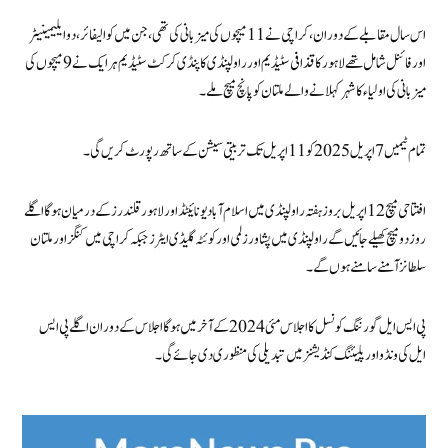
اس سال مقابلے کے دوران، کراچی نے 11 میچوں کی میزبانی کی تھی، جن میں کوالیفائر، دو ایلیمینیٹر
اور فائنل شامل تھے لاہور کا قذافی سٹیڈیم اور راولپنڈی کا پنڈی کرکٹ سٹیڈیم ہر ایک نے 9 میچوں کی
میزبانی کی اولیاء کا شہر کہلانے والے ملتان کو پانچ میچ ملے۔
تمام ٹیمیں 7 اپریل 2025 کو 11 اپریل تک تربیتی سیشن کے ساتھ رپورٹ کریں گی۔
افتتاحی میچ 12 اپریل بروز ہفتہ راولپنڈی میں اسلام آباد یونائیٹڈ اور لاہور قلندرز کے درمیان ہوگااگلے
روز دو میچ کھیلے جائیں گے راولپنڈی میں پشاور زلمی اور کوئٹہ گلیڈی ایٹرز جبکہ کراچی میں کنگز اور ملتان
سلطانز آمنے سامنے ہوں گے۔
پی ایس ایل گورننگ کونسل کا اجلاس مئی 2024 کے آخر میں ہوگا اجلاس کے دوران اگلے پی ایس
ایل کی ونڈو اور پلیئنگ کنڈیشنز میں تبدیلی کی منظوری دی جائے گی۔