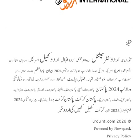
ٹیگز
اردو انٹرنیشنل
اردو کھیل
اردو فٹبال
اسرائیل
آئی سی سی
اردو انٹر نیشنل
افغانستان
اسلام آباد
امریکا
ایران
امریکہ
بابر اعظم
اقوام متحدہ
بھارت
امریکی صدر ڈونلڈ ٹرمپ
حماس
انڈیا کرکٹ
اولمپکس 2024
روس
فٹبال اپڈیٹ
فٹبال
ٹی ٹوئنٹی
سعودی عرب
عمران خان
غزہ
فلسطین
محسن نقوی
وزیراعظم شہباز شریف
ٹی ٹوئنٹی سیریز
پاکستان
ورلڈ کپ 2024
پاکستان بمقابلہ انگلینڈ
پاکستان بمقابلہ جنوبی افریقہ
پاکستان بمقابلہ بنگلہ دیش
پاکستان اسٹاک ایکسچینج
پاکستان کرکٹ
پاکستان کرکٹ بورڈ
پیرس اولمپکس 2024
پاکستان تحریک انصاف
پاکستان سپر لیگ
پریمیئر لیگ
کھیل
کھیل کی اردو خبر
کرکٹ
چیمپئنز ٹرافی 2025
چین
© 2026 urduintl.com
Powered by Newspack
Privacy Policy