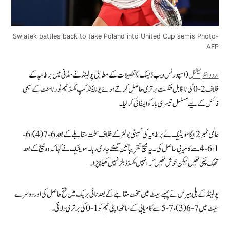
Swiatek battles back to take Poland into United Cup semis Photo-
AFP
اردو انٹرنیشنل
(اسپورٹس ویب ڈیسک) تفصیلات کے مطابق پولینڈ نے سڈنی میں برطانیہ کے
خلاف 2-0 کی ناقابل شکست برتری حاصل کرتے ہوئے یونائیٹڈ کپ مکسڈ ٹیم ٹورنامنٹ کے سیمی
فائنل کے لیے مسلسل تیسری بار کوالیفائی کر لیا ۔
عالمی نمبر 2 ایگا سویٹیک نے برطانیہ کی کیٹی بولٹر کے خلاف سخت مقابلے کے بعد 6-7(4)، 6-
1، 6-4 سے کامیابی حاصل کی۔ یہ میچ تقریباً تین گھنٹے جاری رہا۔ سویٹیک نے کہا کہ وہ میچ کے بعد
تھک چکی تھیں لیکن خوش تھیں کہ انہیں مکسڈ ڈبلز نہیں کھیلنا پڑا۔
پولینڈ کے بلی ہیرس نے پہلے سیٹ میں سخت مقابلے کے بعد ٹائی بریک میں فتح حاصل کی اور دوسرے
سیٹ میں 7-6(3)، 7-5 سے کامیابی کے ساتھ اپنی ٹیم کو 1-0 کی برتری دلائی۔