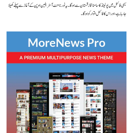
سیمی فائنل میں پولینڈ کا سامنا قازقستان سے ہوگا۔ یہ ٹورنامنٹ آسٹریلین اوپن کے آغاز سے پہلے کھیلا
جا رہا ہے، اور اس کا فائنل اتوار کو ہوگا۔