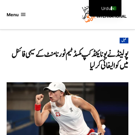
Ski
Urdu
t
Menu
اردو
English
conten
انٹرنیشنل
POSTED
کھیل
IN
پولینڈ نے یونائیٹڈ کپ مکسڈ ٹیم ٹورنامنٹ کے سیمی فائنل
میں کوالیفائی کرلیا