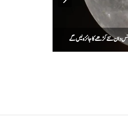
میٹا کا اے آئی ماڈل سائبر