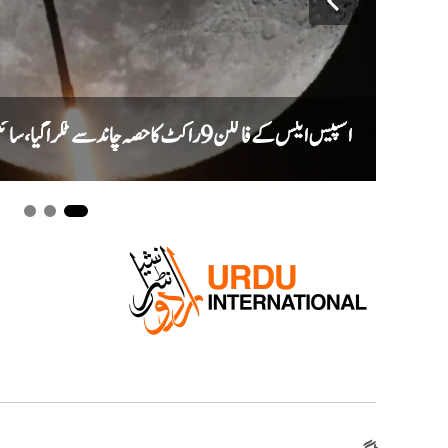
اسپیس ایکس کے فالکن 9 راکٹ کا حصہ چاند سے ٹکرا گیا، سائنس دان نئے گڑھے کا جائزہ لیں گے