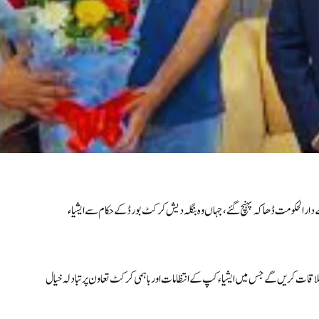
 دارالحکومت
ڈھاکہ
پہنچ گئے، جہاں وہ بنگلہ دیش کرکٹ بورڈ کے حکام سے ایشیاء
اقات کریں گے جس میں ایشیاء کپ کے انتظامات اور باہمی کرکٹ تعاون پر تبادلہ خیال