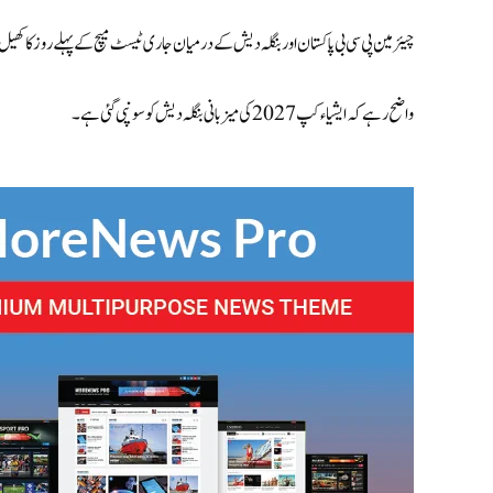
چیئرمین پی سی بی پاکستان اور بنگلہ دیش کے درمیان جاری ٹیسٹ میچ کے پہلے روز کا کھ
واضح رہے کہ
ایشیاء کپ 2027
کی میزبانی بنگلہ دیش کو سونپی گئی ہے۔