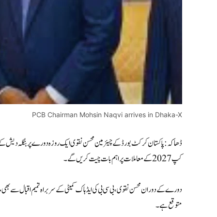
PCB Chairman Mohsin Naqvi arrives in Dhaka-X
ڈھاکہ: پاکستان کرکٹ بورڈ کے چیئرمین
محسن نقوی
ایک روزہ دورے پر بنگلہ دیش کے
کپ 2027 کے معاملات پر اہم بات چیت کریں گے۔
دورے کے دوران محسن نقوی، بی سی بی کی ایڈہاک کمیٹی کے سربراہ
تمیم اقبال
سے بھی مل
متوقع ہے۔