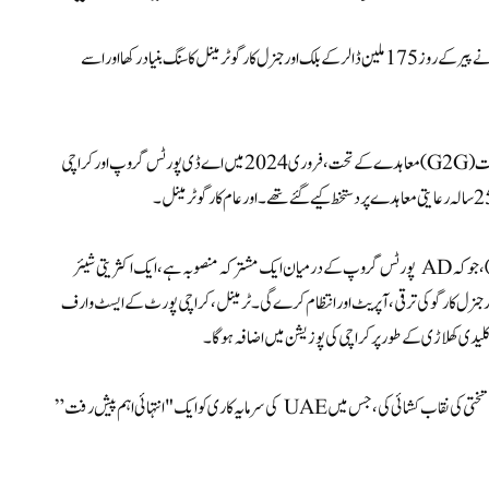
(مانیٹرنگ ڈیسک) پاکستانی اور متحدہ عرب امارات (یو اے ای) کے حکام نے پیر کے روز 175 ملین ڈالر کے بلک اور جنرل کارگو ٹرمینل کا سنگ بنیاد رکھا اور اسے
اس سال کے شروع میں پاکستان اور متحدہ عرب امارات کے درمیان حکومت سے حکومت (G2G) معاہدے کے تحت، فروری 2024 میں اے ڈی پورٹس گروپ اور کراچی
معاہدے کی شرائط کے تحت، کراچی گیٹ وے ٹرمینل ملٹی پرپز لمیٹڈ (KGTML)، جو کہ AD پورٹس گروپ کے درمیان ایک مشترکہ منصوبہ ہے، ایک اکثریتی شیئر
 پر، اور UAE کی ایک کمپنی Kaheel Terminals، بلک اور جنرل کارگو کی ترقی، آپریٹ اور انتظام کرے گی۔ ٹرمینل، کراچی پورٹ کے ایسٹ وارف
تختی کی نقاب کشائی کی، جس میں UAE کی سرمایہ کاری کو ایک "انتہائی اہم پیش رفت”