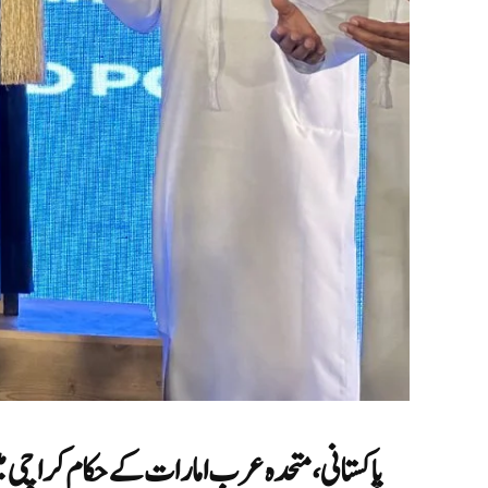
پاکستانی، متحدہ عرب امارات کے حکام کراچی میں