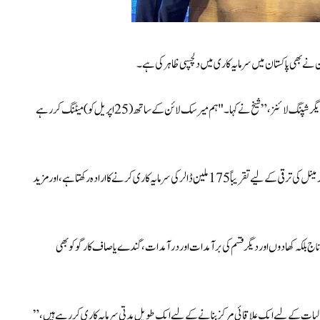
 نے بھی پاکستان میں سرمایہ کاری میں دلچسپی ظاہر کی ہے۔
شیخ نے کہا، "ہم دوسری کمپنیوں سے سرمایہ کاری کے منتظر ہیں، جیسے آپ دیکھتے ہیں، دیگر شپنگ لائنز،” شیخ نے کہا۔ "ہم میرسک لائن کے ساتھ (25 اپریل کو) میٹنگ کر رہے
KGTL کے چیف ایگزیکٹو آفیسر خرم عزیز خان نے کہا کہ AD Ports بلک ٹرمینل کی ترقی کے لیے تقریباً 175 ملین ڈالر کی سرمایہ کاری کرنے کا ارادہ رکھتا ہے، اور مزید
اناج بلکہ کھادوں اور دیگر قسم کی برآمدات اور درآمدات، گندے یا صاف کارگو کو بھی
ات کے لیے ایک علاقائی مرکز بنانے کے لیے ایک طویل مدتی سرمایہ کاری کر رہے ہیں،”