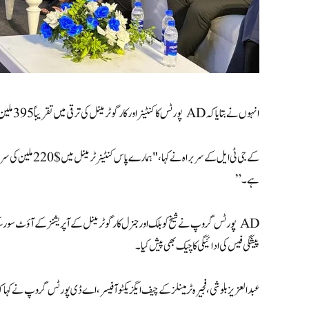
انہوں نے بتایا کہ AD پورٹس کا کنٹینر اور کارگو ٹرمینل کی ترقی میں تقریباً 395 ملین ڈالر کی سرمایہ کاری کا مجموعی منصوبہ ہے۔
ہے۔”
پیشگی فیس کی ادائیگی کا چیک بھی پیش کیا۔
عبدالعزیز بلوشی، فجیرہ ٹرمینلز کے چیف ایگزیکٹو آفیسر، اے ڈی پورٹس گروپ نے کہا کہ