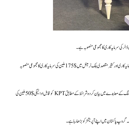
کے جی ٹی ایل کے سربراہ نے کہا، "ہمارے پاس کنٹینر ٹرمینل میں $220 ملین کی سرمایہ کاری اور کثیر مقصدی بلک ٹرمینل میں $175 ملین کی سرمایہ کاری کا مجموعی منصوبہ
AD پورٹس گروپ نے شیخ کو بلک اور جنرل کارگو ٹرمینل کے آپریشنز کے آؤٹ سورسنگ کے معاہدے میں بیان کردہ شرائط کے مطابق KPT کو قابل ادائیگی $50 ملین کی
 گروپ پاکستان میں اپنے آپریشنز کو بڑھا رہا ہے۔