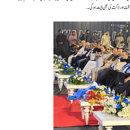
ت اور لاگت کی بھی بچت ہو گی۔ .