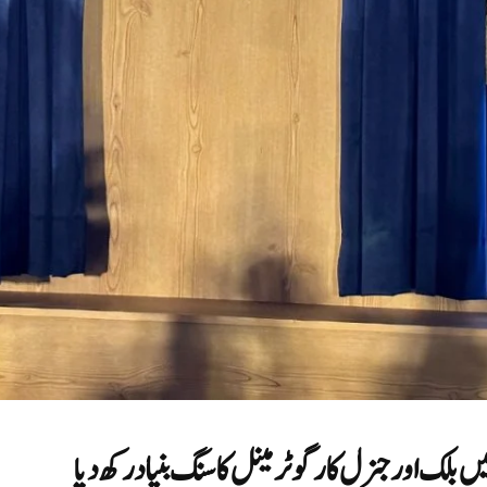
 بلک اور جنرل کارگو ٹرمینل کا سنگ بنیاد رکھ دیا