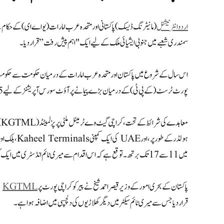
اردو انٹرنیشنل
سمندری شعبے میں جنوبی ایشیائی ملک کے لیے ایک "اہم پیش رفت” قرار دیا۔
پورٹ ٹرسٹ (کے پی ٹی) کے درمیان بڑے پیمانے پر آؤٹ سورس آپریشنز کے لیے 25 سالہ رعایتی معاہدے پر دستخط کیے گئے تھے۔ اور عام کارگو ٹرمینل۔
ہولڈر کے طور
میں 11 سے 17 تک برتھ۔ توقع ہے کہ اس اقدام سے میری ٹائم انڈسٹری میں ایک کلیدی کھلاڑی کے طور پر کراچی کی پوزیشن میں اضافہ ہوگا۔
پاکستان کے بحری امور کے وزیر قیصر احمد شیخ نے پیر کو کراچی پورٹ پر
KGTML
قرار دیا جس سے میری ٹائم سیکٹر میں دیگر کھلاڑیوں کی دلچسپی میں اضافہ ہوا ہے۔