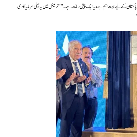
ی پاکستان کے لیے بہت اہم ہے، یہ ایک پیش رفت ہے۔” "ٹرمینل میں یہ پہلی سرمایہ کاری