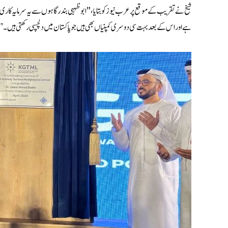
شیخ نے تقریب کے موقع پر عرب نیوز کو بتایا، "ابوظہبی بندرگاہوں سے یہ سرمایہ کار
ہے اور اس کے بعد بہت سی دوسری کمپنیاں بھی ہیں جو پاکستان میں دلچسپی رکھتی ہیں۔”