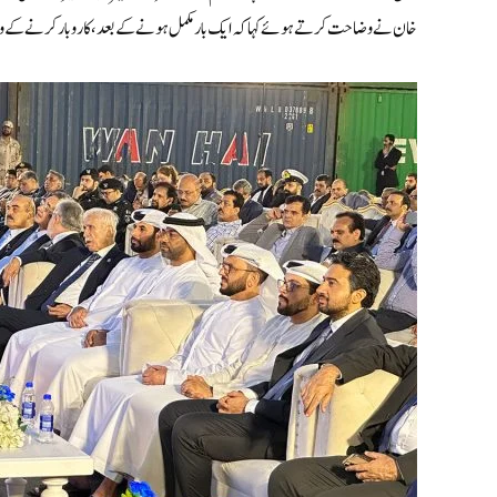
خان نے وضاحت کرتے ہوئے کہا کہ ایک بار مکمل ہونے کے بعد، کاروبار کرنے کے وق