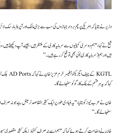
وزیر نے بتایا کہ امریکی پرچم بردار جہازوں کی سب سے بڑی مالک اور آپریٹر مارسک لائن
ہیں اور ہم (سرمایہ کاری) کی بھی توقع کر رہے ہیں۔”
کہا کہ یہ ہر قسم کے بلک کارگو کو سنبھالے گا۔
خان نے عرب نیوز کو بتایا، "یہ بنیادی طور پر ایک کثیر المقاصد ٹرمینل ہے جو نہ صرف 
سنبھالے گا۔”
خان نے وضاحت کرتے ہوئے کہا کہ "ہم اسے نہ صرف کنٹینرز بلکہ کثیر مقصدی سہولی