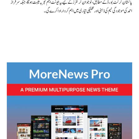
پاکستان کرکٹ بورڈ کے مطابق، نوجوان کرکٹرز کے لیے یہ ایونٹ اہم تجربہ ثابت ہوگا، جبکہ سرفراز
احمد کی موجودگی ٹیم کی ذہنی اور تکنیکی تیاری میں اہم کردار ادا کرے گی۔