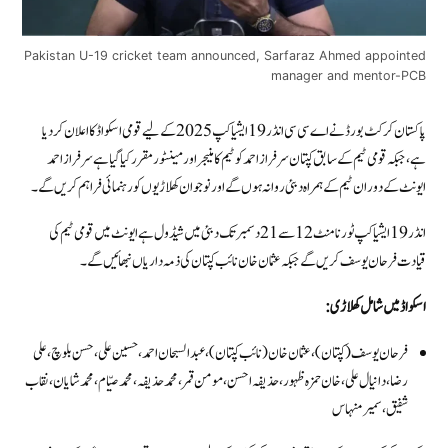
Pakistan U-19 cricket team announced, Sarfaraz Ahmed appointed
manager and mentor-PCB
پاکستان کرکٹ بورڈ نے اے سی سی انڈر 19 ایشیا کپ 2025 کے لیے قومی اسکواڈ کا اعلان کردیا
ہے، جبکہ قومی ٹیم کے سابق کپتان سرفراز احمد کو ٹیم کا منیجر اور مینٹور مقرر کیا گیا ہے سرفراز احمد
ایونٹ کے دوران ٹیم کے ہمراہ دبئی روانہ ہوں گے اور نوجوان کھلاڑیوں کو رہنمائی فراہم کریں گے۔
انڈر 19 ایشیا کپ ٹورنامنٹ 12 سے 21 دسمبر تک دبئی میں شیڈول ہے ایونٹ میں قومی ٹیم کی
قیادت فرحان یوسف کریں گے جبکہ عثمان خان نائب کپتان کی ذمہ داریاں نبھائیں گے۔
اسکواڈ میں شامل کھلاڑی:
فرحان یوسف (کپتان)،عثمان خان (نائب کپتان)،عبدالسبحان احمد، حسین علی، حسن بلوچ، علی
رضا، دانیال علی، خان حمزہ ظہور،حذیفہ احسن، مومن قمر،محمد حذیفہ، محمد صیّام، محمد شایان، نقاب
شفیق، سمیر منہاس