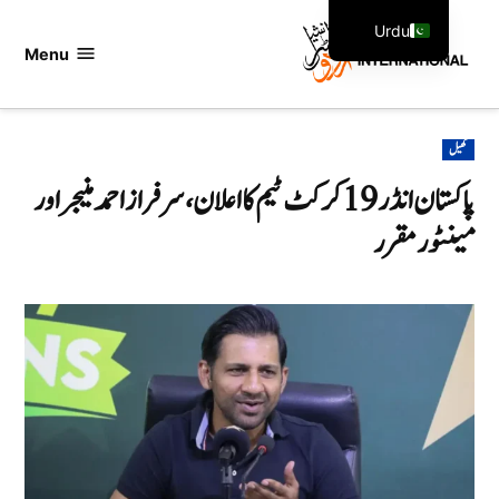
Ski
Urdu
t
Menu
اردو
English
conten
انٹرنیشنل
POSTED
کھیل
IN
پاکستان انڈر 19 کرکٹ ٹیم کا اعلان، سرفراز احمد منیجر اور
مینٹور مقرر