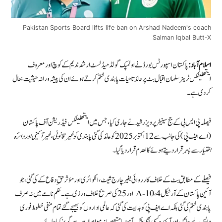
Pakistan Sports Board lifts life ban on Arshad Nadeem's coach
Salman Iqbal Butt-X
اسلام آباد:
پاکستان اسپورٹس بورڈ نے اولمپک گولڈ میڈلسٹ ارشد ندیم کے کوچ اور معروف
ایتھلیٹکس ٹرینر سلمان اقبال بٹ پر عائد تاحیات پابندی ختم کرتے ہوئے ان کی پیشہ ورانہ حیثیت بحال
کر دی ہے۔
فیصلہ پی ایس بی کے جج سینیٹر پرویز رشید نے جاری کیا، جس میں ایتھلیٹکس فیڈریشن آف پاکستان
(اے ایف پی) کی جانب سے 12 اکتوبر 2025 کو عائد کی گئی پابندی کو
غیر قانونی، غیر آئینی اور دائرہ
اختیار سے باہر
قرار دیتے ہوئے کالعدم قرار دیا گیا۔
فیصلے کے مطابق بٹ کے خلاف کارروائی بغیر چارج شیٹ، انکوائری اور مؤثر حقِ دفاع کے کی گئی، جو
آئین پاکستان کے آرٹیکل 4، 10-A اور 25 کی صریح خلاف ورزی ہے۔ حکم نامے میں نہ صرف
پابندی ختم کی گئی بلکہ اے ایف پی کو ہدایت کی گئی کہ عالمی اداروں کو بھیجے گئے تمام منفی خطوط فوری
واپس لیے جائیں اور آئندہ کسی بھی ہتک آمیز یا متعصبانہ مواصلات سے گریز کیا جائے۔