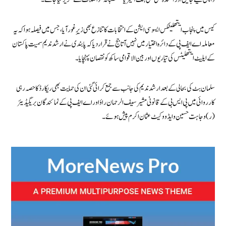
کیس میں پنجاب ایتھلیٹکس ایسوسی ایشن کے انتخابات کا تنازع بھی زیرِ غور آیا، جس میں فیصلہ ہوا کہ یہ
معاملہ اے ایف پی کے دائرہ اختیار میں نہیں آتا جج نے قرار دیا کہ پابندی نے ارشد ندیم سمیت پاکستان
کے ایلیٹ ایتھلیٹس کی تیاریوں اور بین الاقوامی ساکھ کو نقصان پہنچایا۔
سلمان بٹ کی بحالی کے بعد ارشد ندیم کی جانب سے جمع کرائی گئی ان کی حمایت بھی ریکارڈ کا حصہ رہی
کارروائی میں پی ایس بی کے قانونی مشیر سیف الرحمان راؤ اور اے ایف پی کے نمائندگان بریگیڈیئر
(ر) وجاہت حسین و ایڈووکیٹ عثمان اکرم پیش ہوئے۔