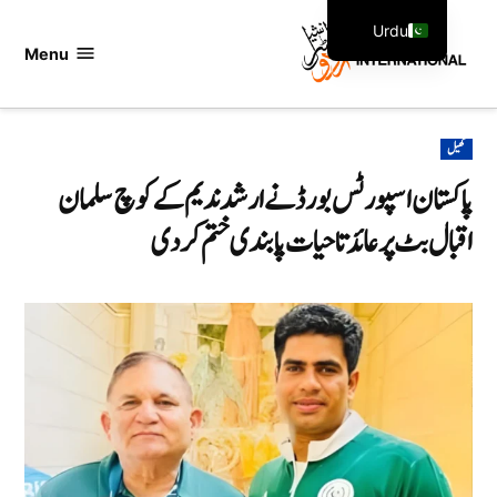
Ski
Urdu
t
Menu
اردو
English
conten
انٹرنیشنل
POSTED
کھیل
IN
پاکستان اسپورٹس بورڈ نے ارشد ندیم کے کوچ سلمان
اقبال بٹ پر عائد تاحیات پابندی ختم کر دی