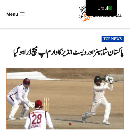
Ski
Urdu
t
Menu
اردو
English
conten
انٹرنیشنل
POSTED
TOP NEWS
IN
پاکستان شاہینز اور ویسٹ انڈیز کا وارم اپ میچ ڈرا ہوگیا