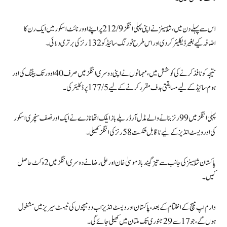
اس سے پہلے دن میں، شاہینز نے اپنی پہلی اننگز 212/9 پر اپنے اوور نائٹ اسکور میں ایک رن کا
اضافہ کیے بغیر ڈیکلیئر کر دی اور اس طرح ٹورنگ سائیڈ کو 132 رنز کی برتری دلائی۔
نتیجہ کو نافذ کرنے کی کوشش میں، مہمانوں نے اپنی دوسری اننگز میں صرف 40 اوور تک بیٹنگ کی اور
ہوم سائیڈ کے لیے مسابقتی ہدف مقرر کرنے کے لیے 177/5 پر ڈکلیئر کی۔
پہلی اننگز میں 99 رنز بنانے والے مڈل آرڈر بلے باز ایلک اتھانازے نے ایک اور نصف سنچری اسکور
کی اور ویسٹ انڈیز کے لیے ناقابل شکست 58 رنز کی اننگز کھیلی۔
پاکستان شاہینز کی جانب سے تیز گیند باز موسیٰ خان اور علی رضا نے دوسری اننگز میں 2 وکٹ حاصل
کیں۔
وارم اپ میچ کے اختتام کے بعد، پاکستان اور ویسٹ انڈیز اب دو میچوں کی ٹیسٹ سیریز میں مشغول
ہوں گے، جو 17 سے 29 جنوری تک ملتان میں کھیلی جائے گی۔