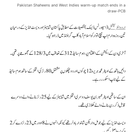
Pakistan Shaheens and West Indies warm-up match ends in a
draw-PCB
اردوانٹرنیشنل
(اسپورٹس ڈیسک) تفصیلات کے مطابق پاکستان شاہینز اور ویسٹ انڈیز کے درمیان
تین روزہ وارم اپ میچ اتوار کو اسلام آباد کلب گراؤنڈ میں ڈرا ہو گیا۔
آخری دن کے ایکشن کے اختتام پر، ہوم سائیڈ 312 کے تعاقب میں 128/3 کے مجموعے پر تھی۔
دائیں ہاتھ کے اوپنر محمد ہریرہ 12 چوکوں اور دو چھکوں پر مشتمل 80 رنز کی اننگز کے ساتھ ہوم سائیڈ
کے لیے ٹاپ اسکورر رہے۔
ان کے ساتھی اوپنر عمیر بن یوسف دوسری اننگز میں شاہینز کے لیے 25 رنز بنانے والے دوسرے
قابل ذکر رن بنانے والے کھلاڑی تھے۔
ویسٹ انڈیز کے لیے جومل واریکن شاندار باولر تھے کیونکہ انہوں نے 8 اوور میں 23 رنز دے کر 2
وکٹ حاصل کیں۔