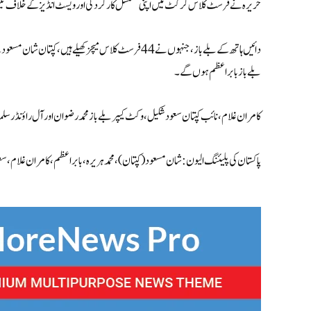
حریرہ نے فرسٹ کلاس کرکٹ میں اپنی مسلسل کارکردگی اور ویسٹ انڈیز کے خلاف تین رو
دائیں ہاتھ کے بلے باز، جنہوں نے 44 فرسٹ کلاس میچز کھیلے 
بلے باز بابر اعظم ہوں گے۔
کامران غلام، نائب کپتان سعود شکیل، وکٹ کیپر بلے باز محمد رضوان اور آل راؤنڈر سلما
پاکستان کی پلیئنگ الیون:شان مسعود (کپتان)، محمد ہریرہ، بابر اعظم، کامران غلام، سع