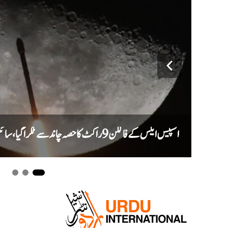
اسپیس ایکس کے فالکن 9 راکٹ کا حصہ چاند سے ٹکرا گیا، سائنس دان نئے گڑھے کا جائزہ لیں گے