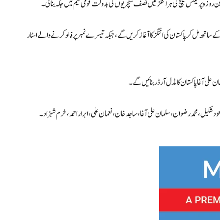
زہ پریکٹس میچ کی ہر اننگز میں نصف سنچریوں کی بدولت قومی ٹیم میں جگہ بنائی۔
ہیں، کپتان شان مسعود کے ساتھ مل کر پاکستان کی اننگز کا آغاز کریں گے، جبکہ تیسرے نمبر پر فالو کرنے والے اسٹار
ن علی آغا پاکستان کا مڈل آرڈر بنائیں گے۔
ود شکیل، محمد رضوان، سلمان علی آغا، ساجد خان، نعمان علی، ابرار احمد، خرم شہزاد۔