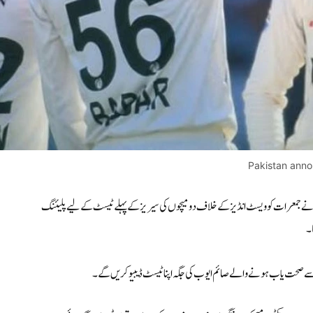
Pakistan anno
ے جمعرات کو ویسٹ انڈیز کے خلاف دو میچوں کی سیریز کے پہلے ٹیسٹ کے لیے پلیئنگ
ری سے صحت یاب ہونے والے صائم ایوب کی جگہ اپنا ٹیسٹ ڈیبیو کریں گے۔