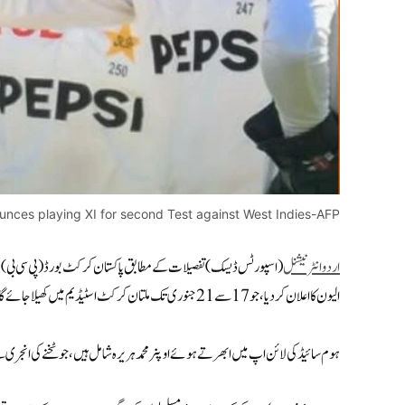
unces playing XI for second Test against West Indies-AFP
اردوانٹرنیشنل
(اسپورٹس ڈیسک) تفصیلات کے مطابق پاکستان کرکٹ بورڈ (پی سی بی) ن
الیون کا اعلان کر دیا، جو 17 سے 21 جنوری تک ملتان کرکٹ اسٹیڈیم میں کھیلا جائے گا۔
ہوم سائیڈ کی لائن اپ میں ابھرتے ہوئے اوپنر محمد ہریرہ شامل ہیں، جو ٹخنے کی انج