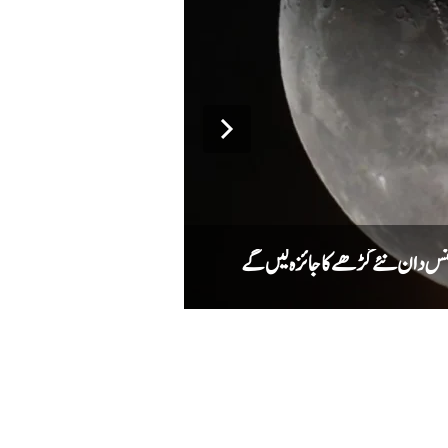
میٹا کا اے آئی ماڈل سائبر