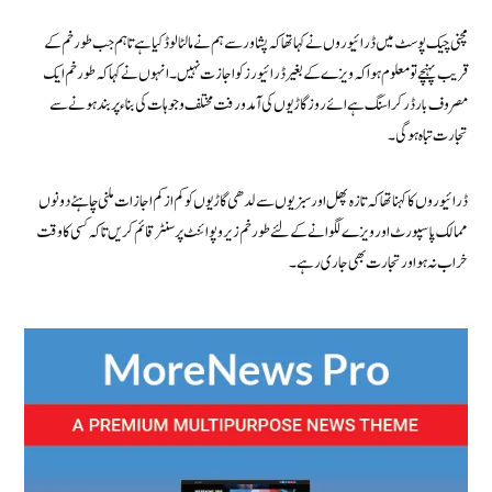
مچنی چیک پوسٹ میں ڈرائیوروں نے کہا تھا کہ پشاور سے ہم نے مالٹا لوڈ کیا ہے تاہم جب طورخم کے
قریب پہنچے تو معلوم ہوا کہ ویزے کے بغیر ڈرائیورز کو اجازت نہیں۔ انہوں نے کہا کہ طورخم ایک
مصروف بارڈر کراسنگ ہے ائے روز گاڑیوں کی آمدورفت مختلف وجوہات کی بناء پر بند ہونے سے
تجارت تباہ ہوگی۔
ڈرائیوروں کا کہنا تھا کہ تازہ پھل اور سبزیوں سے لدھی گاڑیوں کو کم از کم اجازات ملنی چاہئے دونوں
ممالک پاسپورٹ اور ویزے لگوانے کے لئے طورخم زیرو پوائنٹ پر سنٹر قائم کریں تاکہ کسی کا وقت
خراب نہ ہو اور تجارت بھی جاری رہے۔