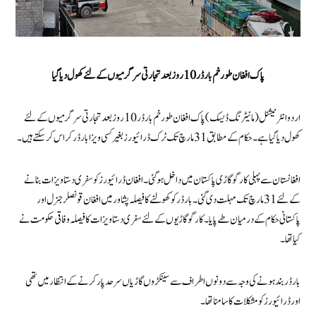
پاک افغان طورخم بارڈر 10 روز بعد تجارتی سرگرمیوں کے لئے کھول دیا گیا
اردو انٹرنیشنل (مانیٹرنگ ڈیسک) پاک افغان طورخم بارڈر 10 روز بعد تجارتی سرگرمیوں کے لئے
کھول دیا گیا ہے۔ حکام کے مطابق 31 مارچ تک ٹرک ڈرائیورز بغیر کسی ویزا بارڈر کراس کرسکتے ہیں۔
افغانستان سے پہلی کارگو گاڑی پاکستان میں داخل ہوگئی۔ افغان ڈرائیورز کو سفری دستاویزات بنانے
کے لئے 31 مارچ تک مہلت دی گئی۔ بارڈر کو کھولنے کا فیصلہ پشاور میں افغان قونصلرجنرل اور
پاکستانی حکام کے درمیان طے پایا۔ کارگو گاڑیوں کے لئے سفری دستاویزات کا فیصلہ وفاقی حکومت نے
کیا تھا۔
بارڈر بند ہونے کی وجہ سے دونوں اطراف سے سینکڑوں گاڑیاں سرحدپار کرنے کے انتظار میں تھی
اور ڈرائیورز کو مشکلات کا سامنا تھا۔