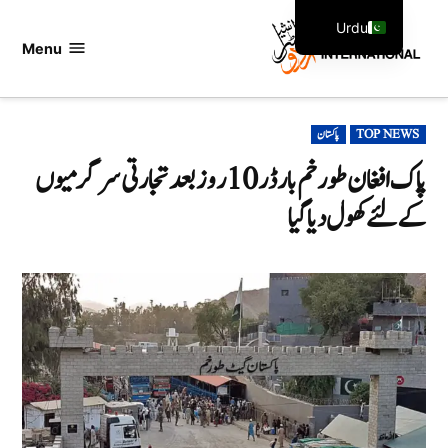
Ski
Urdu
t
Menu
اردو
English
conten
انٹرنیشنل
POSTED
TOP NEWS
پاکستان
IN
پاک افغان طورخم بارڈر 10 روز بعد تجارتی سرگرمیوں
کے لئے کھول دیا گیا