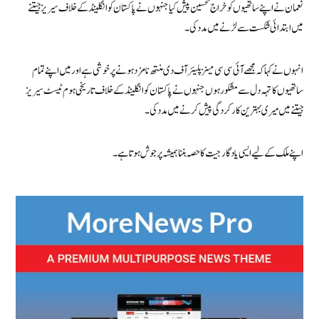
نعمان نے اپنے ساتھیوں کو خراج تحسین پیش کیا جنہوں نے پاکستان کو انگلینڈ کے خلاف سیریز جیتنے
میں ابتدائی شکست سے لڑنے میں مدد کی۔
انہوں نے کہا کہ مجھے آئی سی سی مینز پلیئر آف دی منتھ نامزد ہونے پر خوشی ہے اور میں اپنے تمام
ساتھیوں کا تہہ دل سے مشکور ہوں جنہوں نے پاکستان کو انگلینڈ کے خلاف تاریخی ہوم ٹیسٹ سیریز
جیتنے میں میری بہترین کارکردگی پیش کرنے میں مدد کی۔
اپنے ملک کے لیے ایسی یادگار جیت کا حصہ بننا ہمیشہ پرجوش ہوتا ہے۔