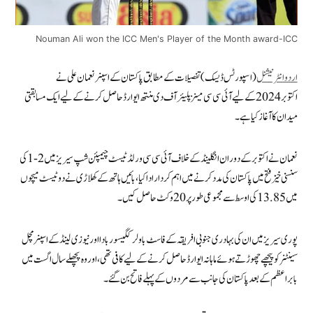
Nouman Ali won the ICC Men's Player of the Month award-ICC
اردوانٹرنیشنل
(اسپورٹس ڈیسک) تفصیلات کے مطابق پاکستان کے اسپنر نعمان علی نے
اکتوبر 2024 کے لیے آئی سی سی مینز پلیئر آف دی منتھ ایوارڈ حاصل کرنے کے لیے ایک مسابقتی
میدان کا آغاز کیا ہے۔
نعمان نے اکتوبر کے دوران انگلینڈ کے خلاف آئی سی سی ورلڈ ٹیسٹ چیمپئن شپ سیریز میں 2-1 کی
سنسنی خیز فتح میں پاکستان کی مدد کرنے میں اہم کردار ادا کیا، بائیں ہاتھ کے کھلاڑی نے دو ٹیسٹ میچوں
میں 13.85 کی اوسط سے مجموعی طور پر 20 وکٹ حاصل کیں۔
پوری سیریز میں ان کی بہادری جنوبی افریقہ کے فاسٹ باولر کگیسو ربادا اور نیوزی لینڈ کے اسپنر مچل
سینٹنر کو پیچھے چھوڑتے ہوئے ماہانہ ایوارڈ حاصل کرنے کے لیے کافی تھی، اوروہ پچھلے سال اگست میں
بابر اعظم کے بعد پاکستان کی جانب سے مردوں کے پہلے فاتح بن گئے۔