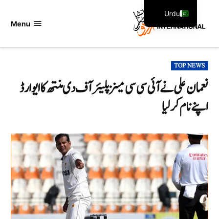
Ski
Urdu
t
Menu
اردو
English
conten
انٹرنیشنل
POSTED
TOP NEWS
IN
نعمان علی نے آئی سی سی مینز پلیئر آف دی منتھ کا ایوارڈ
اپنے نام کر لیا