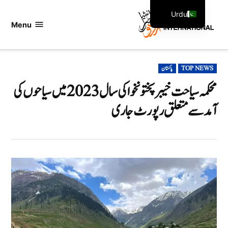
Ski
Urdu
t
Menu
اردو
English
conten
انٹرنیشنل
POSTED
TOP NEWS
پاکستان
IN
محکمہ سیاحت خیبرپختونخوا کی سال 2023 میں سیاحوں کی
آمدسے متعلق رپورٹ جاری