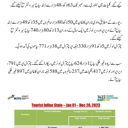
کیے گئے. گلیات میں جنوری سے دسمبر تک 63لاکھ، 48ہزار سے زائد سیاح سیر و تفریح کیلئے گئے.
رپورٹ کے مطابق وادی ناران کاغان میں 50لاکھ 80 ہزار، مالم جبہ میں 35لاکھ 49ہزار سے زائد
سیاح آئے، دیر اپر اور دیر لوئر میں ایک سال کے دوران 13لاکھ 80ہزار 740 سیاح سیرو تفریح
کیلئے گئے۔
چترال لوئر میں 5لاکھ91ہزار330جبکہ اپر چترال میں 38ہزار 771 سیاحوں کی آمد ہوئی۔
سب سے زیادہ غیر ملکی سیاح 1ہزار624 سیاح چترال لوئر میں ریکارڈ کئے گئے۔چترال اپر میں 791،
دیر اپر اور لوئر میں 417، گلیات میں 237، مالم جبہ میں 588 جبکہ ناران کاغان میں 897 غیر ملکی
سیاح آئے.