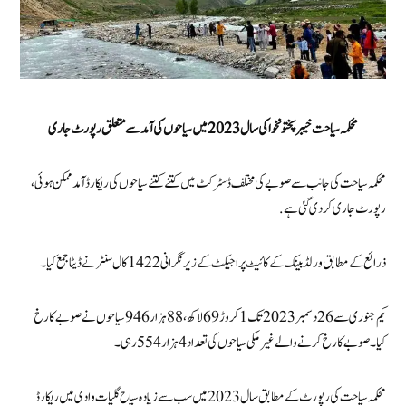
محکمہ سیاحت خیبرپختونخوا کی سال 2023 میں سیاحوں کی آمدسے متعلق رپورٹ جاری
محکمہ سیاحت کی جانب سے صوبے کی مختلف ڈسٹرکٹ میں کتنے کتنے سیاحوں کی ریکارڈ آمد ممکن ہوئی،
رپورٹ جاری کردی گئی ہے.
ذرائع کے مطابق ورلڈ بینک کے کائیٹ پراجیکٹ کے زیرنگرانی 1422 کال سنٹر نے ڈیٹا جمع کیا۔
یکم جنوری سے 26دسمبر2023تک 1کروڑ69لاکھ، 88ہزار946سیاحوں نے صوبے کا رخ
کیا۔صوبے کا رخ کرنے والے غیر ملکی سیاحوں کی تعداد4ہزار554رہی۔
محکمہ سیاحت کی رپورٹ کے مطابق سال 2023 میں سب سے زیادہ سیاح گلیات وادی میں ریکارڈ