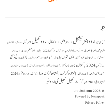
ٹیگز
اردو انٹرنیشنل
اردو کھیل
اردو فٹبال
اسرائیل
آئی سی سی
اردو انٹر نیشنل
افغانستان
اسلام آباد
امریکا
ایران
امریکہ
بابر اعظم
اقوام متحدہ
بھارت
امریکی صدر ڈونلڈ ٹرمپ
حماس
انڈیا کرکٹ
اولمپکس 2024
روس
فٹبال اپڈیٹ
فٹبال
ٹی ٹوئنٹی
سعودی عرب
عمران خان
غزہ
فلسطین
محسن نقوی
وزیراعظم شہباز شریف
ٹی ٹوئنٹی سیریز
پاکستان
ورلڈ کپ 2024
پاکستان بمقابلہ انگلینڈ
پاکستان بمقابلہ جنوبی افریقہ
پاکستان بمقابلہ بنگلہ دیش
پاکستان اسٹاک ایکسچینج
پاکستان کرکٹ
پاکستان کرکٹ بورڈ
پیرس اولمپکس 2024
پاکستان تحریک انصاف
پاکستان سپر لیگ
پریمیئر لیگ
کھیل
کھیل کی اردو خبر
کرکٹ
چیمپئنز ٹرافی 2025
چین
© 2026 urduintl.com
Powered by Newspack
Privacy Policy