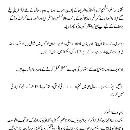
نقوی برسلز، بیلجیم میں پاکستانی والدین کے ہاں پیدا ہوئے اور جب وہ چار سال کے تھے تو آسٹریلیا چلے
گئے جہاں انہوں نے کمرشل ایئر لائن کے پائلٹ کا لائسنس حاصل کیا اور انہوں نے کرکٹ کو آگے
بڑھانے کے لیے اپنے ایوی ایشن کیریئر کو چھوڑ دیا۔
دوسری جانب، ٹنڈائی چتارا، برینڈن ماوتا اور ویسلی مادھویرے ان لوگوں میں شامل ہیں جو سکندر رضا
کی قیادت میں بھارت سیریز کے لیے 17 رکنی اسکواڈ میں واپس آئے ہیں۔
مادھویرے اور ماوتا منشیات کے استعمال کی وجہ سے معطلی مکمل کرنے کے بعد واپس آ رہے ہیں۔
واضح رہے کہ زمبابوے حال ہی میں ختم ہونے والے ٹی ٹوئنٹی ورلڈ کپ 2024 کے لیے کوالیفائی
نہیں کرسکا۔
زمبابوے اسکواڈ
سکندر رضا (کپتان)، فراز اکرم، برائن بینیٹ، جوناتھن کیمبل، ٹنڈائی چتارا، لیوک جونگوے، انوسنٹ
کائیا، کلائیو مڈانڈے، ویسلی مادھویرے، تادیواناشے مارومانی، ویلنگٹن مساکڈزا، برینڈن ماوتا، بلیسنگ