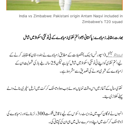
India vs Zimbabwe: Pakistani origin Antam Naqvi included in
Zimbabwe's T20 squad
بھارت بمقابلہ زمبابوے: پاکستانی نژاد انتم نقوی زمبابوے کے ٹی ٹوئنٹی اسکواڈ میں شامل
اردو انٹرنیشنل
(اسپورٹس ڈیسک) تفصیلات کے مطابق زمبابوے نے ہندوستان کا مقابلہ کرنے کے
لیے انتم نقوی کو اپنے ٹی ٹوئنٹی اسکواڈ میں شامل کیا ہے لیکن 25 سالہ بلے باز کی شمولیت ان کے
زمبابوے کے شہری ہونے کی تصدیق سے مشروط ہے۔
نقوی سال کے آغاز میں اس وقت نمایاں ہوئے جب وہ ڈومیسٹک کرکٹ میں ٹرپل سنچری بنانے والے
پہلے کھلاڑی بنے۔
انہوں نے لوگان کپ میں مڈ ویسٹ رائنوس کے لیے ناقابل شکست 300 رنز بنائے اور زمبابوے کی
ڈومیسٹک کرکٹ میں اپنے دوسرے سال میں ہی ان کی کپتانی کی۔