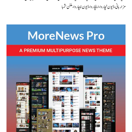
مزاربانی، ڈیون نچاروا، اینچاروا، ڈیون ناچاروا ، ملٹن شمبا