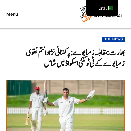
Ski
Urdu
t
Menu
اردو
English
conten
انٹرنیشنل
POSTED
TOP NEWS
IN
بھارت بمقابلہ زمبابوے: پاکستانی نژاد انتم نقوی
زمبابوے کے ٹی ٹوئنٹی اسکواڈ میں شامل