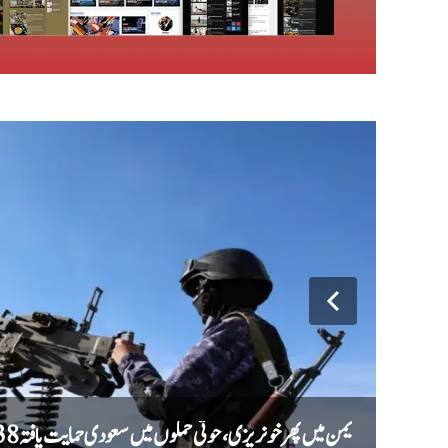
یمن میں پھر خونریزی، حوثی حملوں میں سعودی حمایت یافتہ 38 فوجی ہلاک