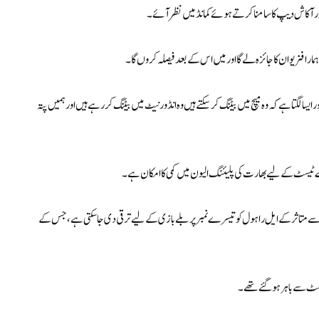
ر آکاش دیپ کا سامنا کرتے ہوئے کمانڈ میں نظر آئے۔
ا فزیو ان کا جائزہ لے گا اور میں اس کے بعد فیصلہ کروں گا۔
ا لگتا ہے کہ وہ میچ میں بیٹنگ کر سکتے ہیں وہ انڈور نیٹ میں بیٹنگ کر رہے ہیں اور ہمیں پتہ
یسٹ کے لیے بھارت کی پلیئنگ الیون میں کمی کا امکان ہے۔
ٰ کیا گیا ہے کہ پرتھ ٹیسٹ کی دوسری اننگز میں 77 رنز کی اننگز سے متاثر کے ایل راہول کو تیسرے نمبر پر بلے بازی کے لیے ترقی دی جا سکتی ہے، جس کے