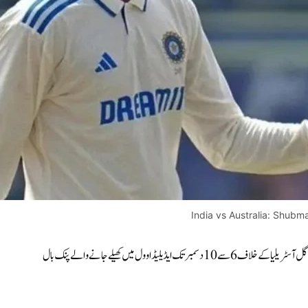
India vs Australia: Shubm
(اسپورٹس ڈیسک) تفصیلات کے مطابق ہندوستان کے اسٹار کرکٹر شبمن گل آسٹریلیا کے خلاف 6 سے 10 دسمبر تک ایڈیلیڈ اوول میں کھیلے جانے والے پنک بال