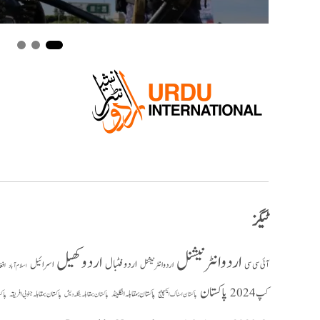
ٹیگز
اردو انٹرنیشنل
اردو کھیل
اردو فٹبال
اسرائیل
آئی سی سی
اردو انٹر نیشنل
افغ
اسلام آباد
پاکستان
کپ 2024
پاکستان بمقابلہ انگلینڈ
پاکستان بمقابلہ جنوبی افریقہ
پاک
پاکستان بمقابلہ بنگلہ دیش
پاکستان اسٹاک ایکسچینج