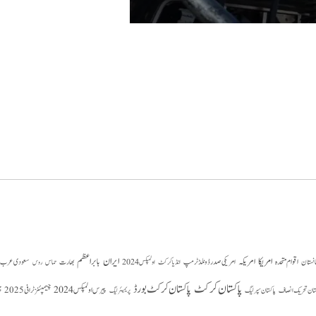
امریکا
ایران
امریکہ
بابر اعظم
اقوام متحدہ
بھارت
سعودی عرب
انستان
امریکی صدر ڈونلڈ ٹرمپ
حماس
انڈیا کرکٹ
اولمپکس 2024
روس
پاکستان کرکٹ
پاکستان کرکٹ بورڈ
پیرس اولمپکس 2024
ستان تحریک انصاف
چیمپئنز ٹرافی 2025
چ
پاکستان سپر لیگ
پریمیئر لیگ