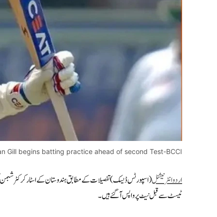
an Gill begins batting practice ahead of second Test-BCCI
اردوانٹرنیشنل
ٹیسٹ سے قبل نیٹ پر واپس آگئے ہیں۔