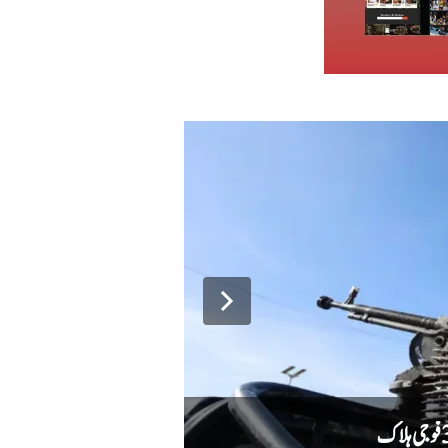
دہشت گردوں کا حملہ ناکام، سیکیورٹی فورسز ن