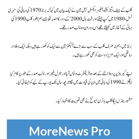
کلب کے چیف ایگزیکٹیو آفیسر ایکسل ہیل مین نے ایک بیان میں کہا کہ برنڈ 1970 کی دہائی کی سنہری
نسل، 1980 میں کپ جیتنے اور فٹ بال 2000′ کے دور کا حصہ تھا جسے ہم بطور کلب 1990 کی
دہائی کے آغاز میں کھیلتے تھے اس دوران وہ نائب صدر تھے۔
برنڈ میں، ہم نہ صرف کلب کے سب سے بڑے آئیکنز میں سے ایک کو کھو رہے ہیں، بلکہ ایک وفادار
ساتھی اور ایک عزیز دوست کو بھی کھو رہے ہیں۔
اپنے کیریئر پر پردہ ڈالنے کے بعد وہ فرینکفرٹ واپس آیا اور جنرل منیجر اور نائب صدر کے طور پر کام کیا
ایگلز نے 1990 کی دہائی میں ان کی قیادت میں لگاتار چھ سال تک یورپ کے لیے کوالیفائی کیا۔
مشہور بنڈس لیگا کلب بائرن میونخ نے بھی تعزیت کا اظہار کیا۔