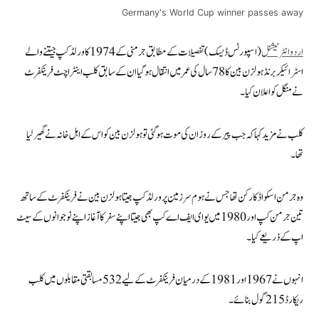
Germany's World Cup winner passes away
اردو انٹرنیشنل
(اسپورٹس ڈیسک) تفصیلات کے مطابق جرمنی کے 1974 کا ورلڈ کپ جیتنے والے
اسٹرائیکر برنڈ ہولزن بین کا 78 سال کی عمر میں انتقال ہو گیا ان کے سابق کلب اینٹراچٹ فرینکفرٹ
نے منگل کو اعلان کیا۔
کلب نے مزید کہا کہ جب پیر کے روز ان کی موت ہو گئی تو ہولزن بین کو اس کے اہل خانہ نے گھیر لیا
تھا۔
وہ جرمن اسکواڈ کا رکن تھا جس نے ہوم سرزمین پر ورلڈ کپ جیتا ہولزن بین نے فرینکفرٹ کے ساتھ
تین جرمن کپ اور 1980 میں یو ای ایف اے کپ بھی جیتا اپنے سفر کا آغاز اپنے نوجوانوں کے سیٹ
اپ کے ذریعے کیا۔
انہوں نے 1967 اور 1981 کے درمیان فرینکفرٹ کے لیے 532 مسابقتی مقابلوں میں کلب
ریکارڈ 215 گول بنائے۔