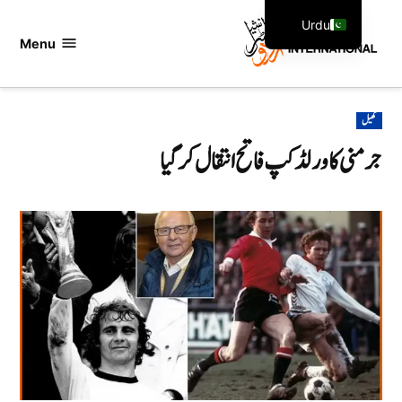
Ski
Urdu
t
Menu
اردو
English
conten
انٹرنیشنل
POSTED
کھیل
IN
جرمنی کا ورلڈ کپ فاتح انتقال کر گیا