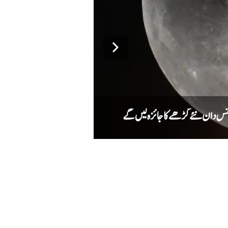
میٹا کا اے آئی ماڈل سائبر