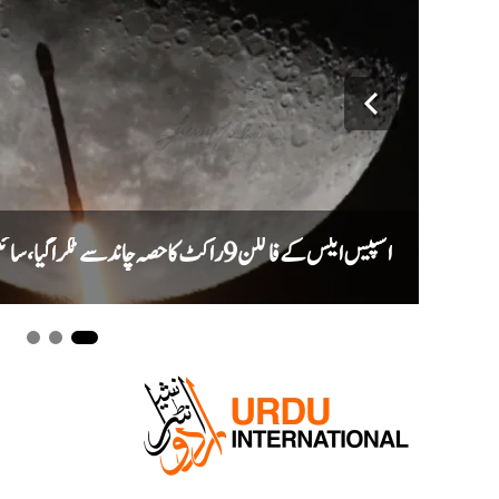
اسپیس ایکس کے فالکن 9 راکٹ کا حصہ چاند سے ٹکرا گیا، سائنس دان نئے گڑھے کا جائزہ لیں گے