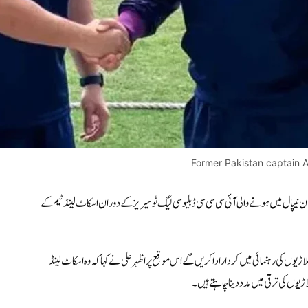
Former Pakistan captain A
41 سالہ سابق پاکستانی کپتان نیپال میں ہونے والی آئی سی سی سی ڈبلیو سی لیگ ٹو سیریز کے دوران اسکاٹ لینڈ ٹیم کے
ڑیوں کی رہنمائی میں کردار ادا کریں گے اس موقع پر اظہر علی نے کہا کہ وہ اسکاٹ لینڈ
وں کی ترقی میں مدد دینا چاہتے ہیں۔