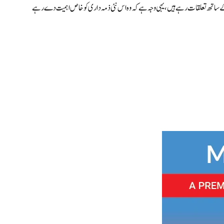
ڈ کے ساتھ تعلقات رہے ہیں، یہی وجہ ہے کہ وہ اس نئی ذمہ داری کو خاص اہمیت دے رہے