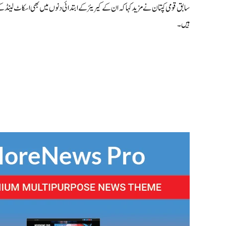
سابق قومی کپتان نے مزید کہا کہ ان کے کیریئر کے ابتدائی دنوں میں بھی اسکاٹ لین
ہیں۔