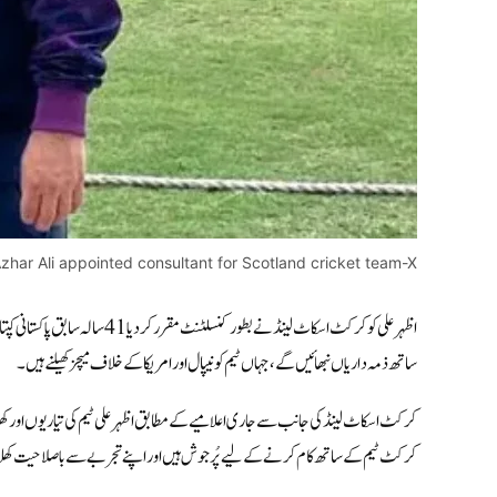
zhar Ali appointed consultant for Scotland cricket team-X
اظہر علی
کو
کرکٹ اسکاٹ لینڈ
نے بطور کنسلٹنٹ مقرر کردیا 
ساتھ ذمہ داریاں نبھائیں گے، جہاں ٹیم کو نیپال اور امریکا کے خلاف میچز کھیلنے ہیں۔
کرکٹ اسکاٹ لینڈ کی جانب سے جاری اعلامیے کے مطابق اظہر علی ٹیم کی تیاریوں اور کھلا
کرکٹ ٹیم کے ساتھ کام کرنے کے لیے پُرجوش ہیں اور اپنے تجربے سے باصلاحیت کھلاڑی