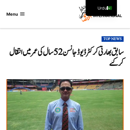
Ski
Urdu
t
Menu
اردو
English
conten
انٹرنیشنل
POSTED
TOP NEWS
IN
سابق بھارتی کرکٹرڈیوڈ جانسن 52 سال کی عمر میں انتقال
کر گئے