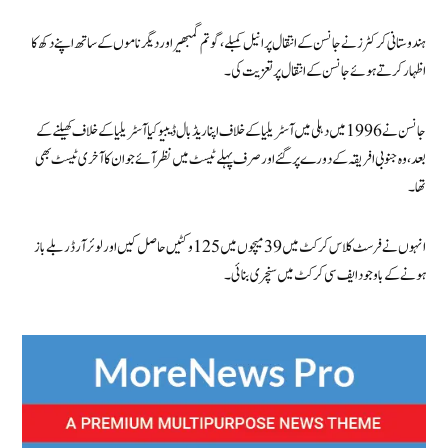
ہندوستانی کرکٹرز نے جانسن کے انتقال پر انیل کمبلے، گوتم گمبھیر اور دیگر ناموں کے ساتھ اپنے دکھ کا
اظہار کرتے ہوئے جانسن کے انتقال پر تعزیت کی۔
جانسن نے 1996 میں دہلی میں آسٹریلیا کے خلاف اپنا ریڈ بال ڈیبیو کیا آسٹریلیا کے خلاف کھیلنے کے
بعد، وہ جنوبی افریقہ کے دورے پر گئے اور صرف پہلے ٹیسٹ میں نظر آئے جو ان کا آخری ٹیسٹ بھی
تھا۔
انہوں نے فرسٹ کلاس کرکٹ میں 39 میچوں میں 125 وکٹیں حاصل کیں اور لوئر آرڈر بلے باز
ہونے کے باوجود ایف سی کرکٹ میں سنچری بنائی۔