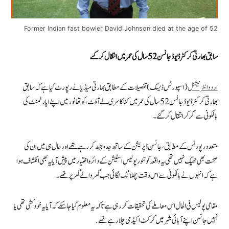
Former Indian fast bowler David Johnson died at the age of 52
سابق بھارتی کرکٹرڈیوڈ جانسن 52 سال کی عمر میں انتقال کر گئے
اردو انٹرنیشنل
(اسپورٹس ڈیسک) تفصیلات کے مطابق بھارتی میڈیا نے رپورٹ کیا ہے کہ سابق
بھارتی کرکٹر ڈیوڈ جانسن 52 سال کی عمر میں کناکا سری لے آؤٹ، کوتھانور میں اپنے اپارٹمنٹ کی
بالکونی سے گر کر انتقال کر گئے۔
متعدد رپورٹس کے مطابق، جانسن ڈپریشن کے ساتھ جدوجہد کر رہے تھے اور حال ہی میں ان کی
صحت بھی ٹھیک نہیں تھی یہ واقعہ کوتنور پولیس اسٹیشن کے دائرہ اختیار میں پیش آیا یہ بھی انکشاف ہوا
ہے کہ انہوں نے بالکونی سے اس وقت چھلانگ لگائی جب گھر والے گھر پر تھے۔
مقامی پولیس فی الحال اس معاملے کی تحقیقات کر رہی ہے تاکہ یہ معلوم کیا جا سکے کہ آیا یہ خودکشی تھی یا
نہیں جانسن اپنے آبائی شہر میں کرکٹ اکیڈمی چلا رہے تھے .