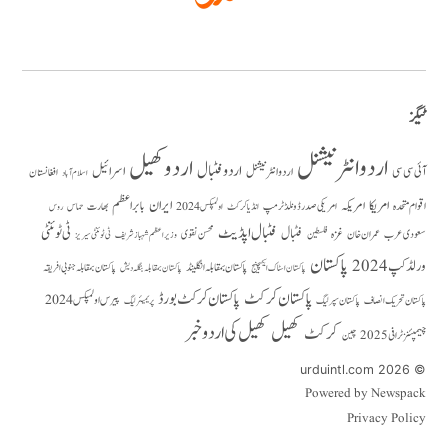
ٹیگز
اردو انٹرنیشنل
اردو کھیل
اردو فٹبال
اسرائیل
آئی سی سی
اردو انٹر نیشنل
افغانستان
اسلام آباد
امریکا
ایران
امریکہ
بابر اعظم
اقوام متحدہ
بھارت
امریکی صدر ڈونلڈ ٹرمپ
حماس
انڈیا کرکٹ
اولمپکس 2024
روس
فٹبال اپڈیٹ
فٹبال
ٹی ٹوئنٹی
سعودی عرب
عمران خان
غزہ
فلسطین
محسن نقوی
وزیراعظم شہباز شریف
ٹی ٹوئنٹی سیریز
پاکستان
ورلڈ کپ 2024
پاکستان بمقابلہ انگلینڈ
پاکستان بمقابلہ جنوبی افریقہ
پاکستان بمقابلہ بنگلہ دیش
پاکستان اسٹاک ایکسچینج
پاکستان کرکٹ
پاکستان کرکٹ بورڈ
پیرس اولمپکس 2024
پاکستان تحریک انصاف
پاکستان سپر لیگ
پریمیئر لیگ
کھیل
کھیل کی اردو خبر
کرکٹ
چیمپئنز ٹرافی 2025
چین
© 2026 urduintl.com
Powered by Newspack
Privacy Policy