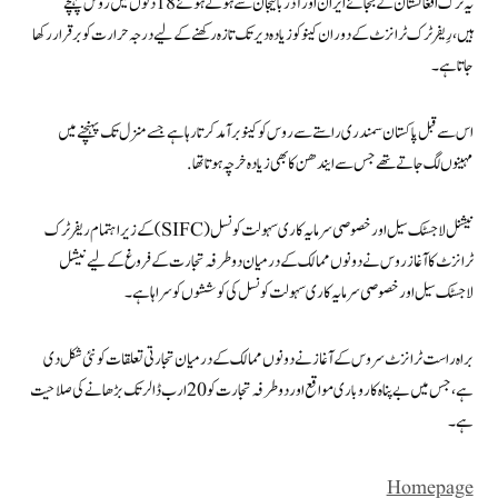
یہ ٹرک افغانستان کے بجائے ایران اور آذربائیجان سے ہوتے ہوئے 18 دنوں میں روس پہنچے
ہیں،رِیفر ٹرک ٹرانزٹ کے دوران کینو کو زیادہ دیر تک تازہ رکھنے کے لیے درجہ حرارت کو برقرار رکھا
جاتا ہے۔
اس سے قبل پاکستان سمندری راستے سے روس کو کینو برآمد کرتا رہا ہے جسے منزل تک پہنچنے میں
مہینوں لگ جاتے تھے جس سے ایندھن کا بھی زیادہ خرچہ ہوتا تھا.
نیشنل لاجسٹک سیل اور خصوصی سرمایہ کاری سہولت کونسل (SIFC) کے زیر اہتمام ریفرٹرک
ٹرانزٹ کا آغاز روس نے دونوں ممالک کے درمیان دوطرفہ تجارت کے فروغ کے لیے نیشل
لاجسٹک سیل اور خصوصی سرمایہ کاری سہولت کونسل کی کوششوں کو سراہا ہے۔
براہ راست ٹرانزٹ سروس کے آغاز نے دونوں ممالک کے درمیان تجارتی تعلقات کو نئی شکل دی
ہے، جس میں بے پناہ کاروباری مواقع اور دو طرفہ تجارت کو 20 ارب ڈالر تک بڑھانے کی صلاحیت
ہے۔
Homepage