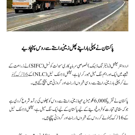
پاکستان نے پہلی بار اپنے پھل زمینی راستے سے روس پہنچا دیے
اردو انٹرنیشنل (مانیٹرنگ ڈیسک) خصوصی سرمایہ کاری سہولت کونسل (SIFC) نے زراعت کے
شعبے میں ایک اور اہم سنگ میل عبور کر لیا ہے، نیشنل لاجسٹک سَیل (NLC) کے
16 ٹرک کِینو
لے کر پہلی بار زمینی راستے سے روسی شہروں ڈربنٹ اور گروزنی میں پہنچ گئے ہیں۔
پاکستان نے تقریباً 6,000 کلومیٹر پر محیط زمینی راستے سے روس کو پھلوں کی برآمد شروع کر دی ہے
جو کہ مقامی تجارت کو فروغ دینے کے لیے پاکستان کے لیے ایک سنگ میل ہے، نیشنل لاجسٹک سَیل
کے 16 ٹرک کِینو لے کر روس کے شہروں ڈربنٹ اور گروزنی پہنچے ہیں۔