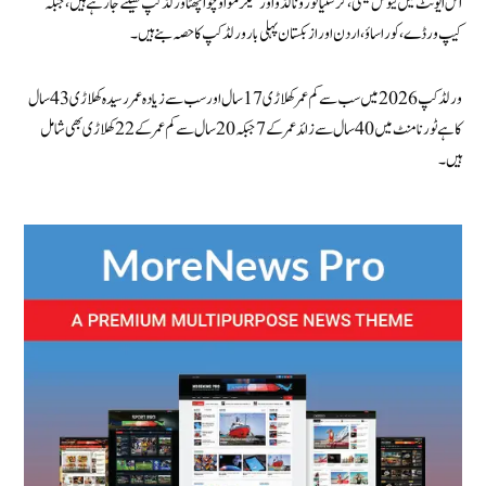
اس ایونٹ میں لیونل میسی، کرسٹیانو رونالڈو اور گیلرمو اوچوا چھٹا ورلڈ کپ کھیلنے جا رہے ہیں، جبکہ
کیپ ورڈے، کوراساؤ، اردن اور ازبکستان پہلی بار ورلڈ کپ کا حصہ بنے ہیں۔
ورلڈ کپ 2026 میں سب سے کم عمر کھلاڑی 17 سال اور سب سے زیادہ عمر رسیدہ کھلاڑی 43 سال
کا ہے ٹورنامنٹ میں 40 سال سے زائد عمر کے 7 جبکہ 20 سال سے کم عمر کے 22 کھلاڑی بھی شامل
ہیں۔