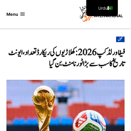
Ski
Urdu
t
Menu
اردو
English
conten
انٹرنیشنل
POSTED
کھیل
IN
فیفا ورلڈ کپ 2026: کھلاڑیوں کی ریکارڈ تعداد، ایونٹ
تاریخ کا سب سے بڑا ٹورنامنٹ بن گیا