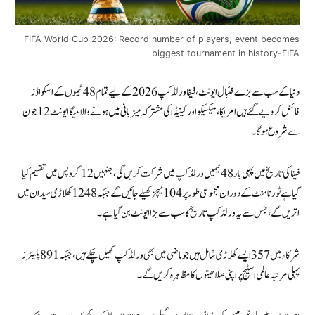
FIFA World Cup 2026: Record number of players, event becomes
biggest tournament in history-FIFA
دنیا کے سب سے بڑے فٹبال ایونٹ، فیفا ورلڈ کپ 2026 کے لیے تمام 48 ٹیموں کے اسکواڈز
فائنل کر دیے گئے ہیں امریکا، میکسیکو اور کینیڈا کی مشترکہ میزبانی میں ہونے والا میگا ایونٹ 12 جون
سے شروع ہوگا۔
فیفا کی تاریخ میں پہلی بار 48 ٹیمیں ورلڈ کپ میں شرکت کریں گی، جنہیں 12 گروپس میں تقسیم کیا
گیا ہے ٹورنامنٹ کے دوران مجموعی طور پر 104 میچز کھیلے جائیں گے جبکہ 1248 کھلاڑی میدان میں
اتریں گے، جس سے یہ ورلڈ کپ تاریخ کا سب سے بڑا ایونٹ بن گیا ہے۔
شرکاء میں 357 ایسے کھلاڑی شامل ہیں جو ماضی میں بھی ورلڈ کپ کھیل چکے ہیں، جبکہ 891 پلیئرز
پہلی مرتبہ عالمی اسٹیج پر اپنی صلاحیتوں کا مظاہرہ کریں گے۔