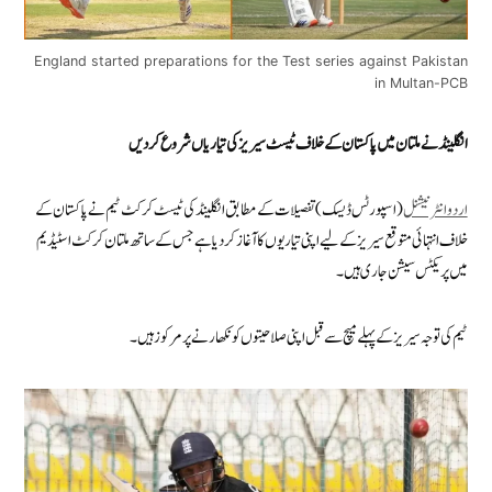
England started preparations for the Test series against Pakistan
in Multan-PCB
انگلینڈ نے ملتان میں پاکستان کے خلاف ٹیسٹ سیریز کی تیاریاں شروع کر دیں
اردوانٹرنیشنل
(اسپورٹس ڈیسک) تفصیلات کے مطابق انگلینڈ کی ٹیسٹ کرکٹ ٹیم نے پاکستان کے
خلاف انتہائی متوقع سیریز کے لیے اپنی تیاریوں کا آغاز کر دیا ہے جس کے ساتھ ملتان کرکٹ اسٹیڈیم
میں پریکٹس سیشن جاری ہیں۔
ٹیم کی توجہ سیریز کے پہلے میچ سے قبل اپنی صلاحیتوں کو نکھارنے پر مرکوزہیں۔