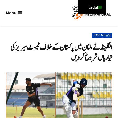
Ski
Urdu
t
Menu
اردو
English
conten
انٹرنیشنل
POSTED
TOP NEWS
IN
انگلینڈ نے ملتان میں پاکستان کے خلاف ٹیسٹ سیریز کی
تیاریاں شروع کر دیں