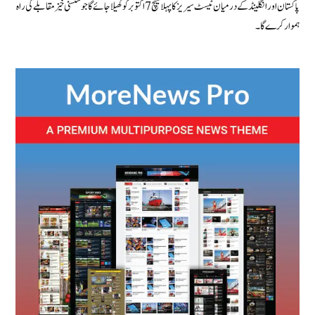
پاکستان اور انگلینڈ کے درمیان ٹیسٹ سیریز کا پہلا میچ 7 اکتوبر کو کھیلا جائے گا جو سنسنی خیز مقابلے کی راہ
ہموار کرے گا۔