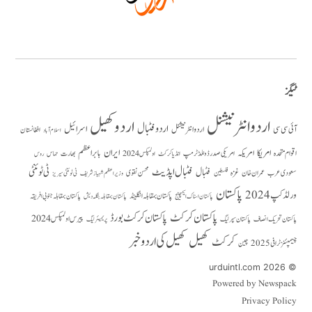
ٹیگز
اردو انٹرنیشنل
اردو کھیل
اردو فٹبال
اسرائیل
آئی سی سی
اردو انٹر نیشنل
افغانستان
اسلام آباد
امریکا
ایران
امریکہ
بابر اعظم
اقوام متحدہ
بھارت
امریکی صدر ڈونلڈ ٹرمپ
حماس
انڈیا کرکٹ
اولمپکس 2024
روس
فٹبال اپڈیٹ
فٹبال
ٹی ٹوئنٹی
سعودی عرب
عمران خان
غزہ
فلسطین
محسن نقوی
وزیراعظم شہباز شریف
ٹی ٹوئنٹی سیریز
پاکستان
ورلڈ کپ 2024
پاکستان بمقابلہ انگلینڈ
پاکستان بمقابلہ جنوبی افریقہ
پاکستان بمقابلہ بنگلہ دیش
پاکستان اسٹاک ایکسچینج
پاکستان کرکٹ
پاکستان کرکٹ بورڈ
پیرس اولمپکس 2024
پاکستان تحریک انصاف
پاکستان سپر لیگ
پریمیئر لیگ
کھیل
کھیل کی اردو خبر
کرکٹ
چیمپئنز ٹرافی 2025
چین
© 2026 urduintl.com
Powered by Newspack
Privacy Policy