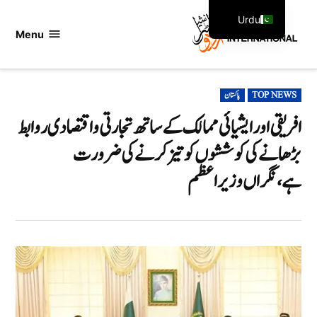
Ski
Urdu
t
Menu
اردو
English
conten
انٹرنیشنل
POSTED
TOP NEWS
پاکستان
IN
افریقی اور ایشیائی ممالک کے ساتھ تجارتی و اقتصادی روابط
بڑھانے کی کوششوں کو تیز کرنے کی ضرورت
ہے،نگراں وزیراعظم