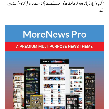
شکریہ ادا کیا اور کہا کہ وہ دوطرفہ تعلقات کو بڑھانے کے لئے پاکستان کے ساتھ مل کر کام کرتے رہیں
گے۔