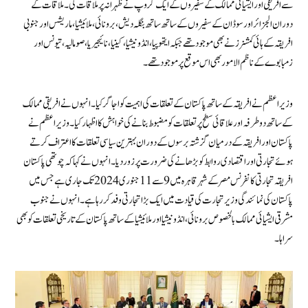
سے افریقی اور ایشیائی ممالک کے سفیروں کے ایک گروپ نے ظہرانہ پر ملاقات کی۔ ملاقات کے
دوران الجزائر اور سوڈان کے سفیروں کے ساتھ ساتھ بنگلہ دیش، برونائی، ملائیشیا، ماریشس اور جنوبی
افریقہ کے ہائی کمشنرز نے بھی موجود تھے جبکہ ایتھوپیا، انڈونیشیا، کینیا، نائیجیریا، صومالیہ، تیونس اور
زمبابوے کے ناظم الامور بھی اس موقع پر موجود تھے۔
وزیراعظم نے افریقہ کے ساتھ پاکستان کے تعلقات کی اہمیت کو اجاگر کیا۔ انہوں نے افریقی ممالک
کے ساتھ دوطرفہ اور علاقائی سطح پر تعلقات کو مضبوط بنانے کی خواہش کا اظہار کیا۔ وزیراعظم نے
پاکستان اور افریقہ کے درمیان گزشتہ برسوں کے دوران بہترین سیاسی تعلقات کا اعتراف کرتے
ہوئے تجارتی اور اقتصادی روابط کو بڑھانے کی ضرورت پر زور دیا ۔ انہوں نے کہا کہ چوتھی پاکستان
افریقہ تجارتی کانفرنس مصر کے شہر قاہرہ میں 9 سے 11 جنوری 2024 تک جاری ہے جس میں
پاکستان کی نمائندگی وزیر تجارت کی قیادت میں ایک بڑا تجارتی وفد کر رہا ہے۔ انہوں نے جنوب
مشرقی ایشیائی ممالک بالخصوص برونائی، انڈونیشیا اور ملائیشیا کے ساتھ پاکستان کے تاریخی تعلقات کو بھی
سراہا۔