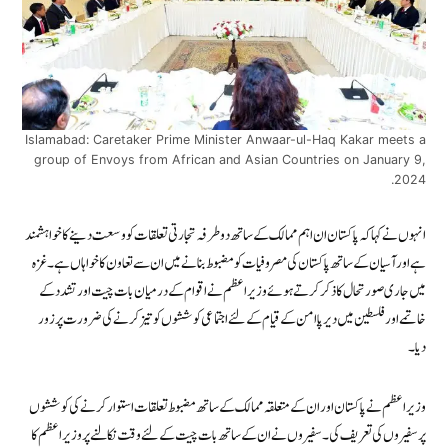
Islamabad: Caretaker Prime Minister Anwaar-ul-Haq Kakar meets a
group of Envoys from African and Asian Countries on January 9,
2024.
انہوں نے کہا کہ پاکستان ان اہم ممالک کے ساتھ دوطرفہ تجارتی تعلقات کو وسعت دینے کا خواہشمند
ہے اور آسیان کے ساتھ پاکستان کی مصروفیات کو مضبوط بنانے میں ان سے تعاون کا خواہاں ہے۔غزہ
میں جاری صورتحال کا ذکر کرتے ہوئے وزیراعظم نے اقوام کے درمیان بات چیت اور تشدد کے
خاتمے اور فلسطین میں دیرپا امن کے قیام کے لئے اجتماعی کوششوں کو تیز کرنے کی ضرورت پر زور
دیا۔
وزیراعظم نے پاکستان اور ان کے متعلقہ ممالک کے ساتھ مضبوط تعلقات استوار کرنے کی کوششوں
پر سفیروں کی تعریف کی۔ سفیروں نے ان کے ساتھ بات چیت کے لئے وقت نکالنے پر وزیر اعظم کا