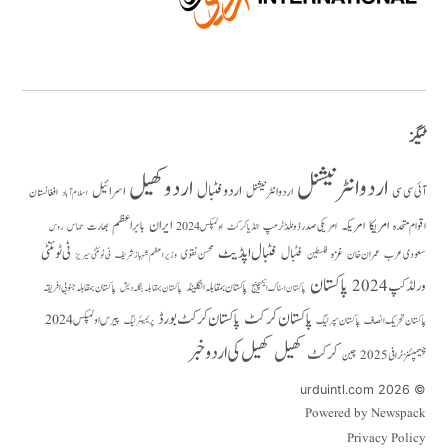
ٹیگز
اردو انٹرنیشنل
اردو کھیل
اردو فٹبال
اسرائیل
آئی سی سی
اردو انٹر نیشنل
افغانستان
اسلام آباد
امریکا
ایران
امریکہ
بابر اعظم
اقوام متحدہ
بھارت
امریکی صدر ڈونلڈ ٹرمپ
حماس
انڈیا کرکٹ
اولمپکس 2024
روس
فٹبال اپڈیٹ
فٹبال
ٹی ٹوئنٹی
سعودی عرب
عمران خان
غزہ
فلسطین
محسن نقوی
وزیراعظم شہباز شریف
ٹی ٹوئنٹی سیریز
پاکستان
ورلڈ کپ 2024
پاکستان بمقابلہ انگلینڈ
پاکستان بمقابلہ جنوبی افریقہ
پاکستان بمقابلہ بنگلہ دیش
پاکستان اسٹاک ایکسچینج
پاکستان کرکٹ
پاکستان کرکٹ بورڈ
پیرس اولمپکس 2024
پاکستان تحریک انصاف
پاکستان سپر لیگ
پریمیئر لیگ
کھیل
کھیل کی اردو خبر
کرکٹ
چیمپئنز ٹرافی 2025
چین
© 2026 urduintl.com
Powered by Newspack
Privacy Policy