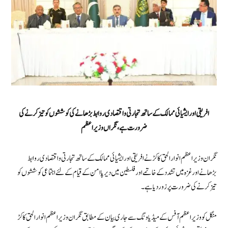
افریقی اور ایشیائی ممالک کے ساتھ تجارتی و اقتصادی روابط بڑھانے کی کوششوں کو تیز کرنے کی
ضرورت ہے،نگراں وزیراعظم
نگران وزیراعظم انوار الحق کاکڑ نے افریقی اور ایشیائی ممالک کے ساتھ تجارتی و اقتصادی روابط
بڑھانے اور غزہ میں تشدد کے خاتمے اور فلسطین میں دیرپا امن کے قیام کے لئے اجتماعی کوششوں کو
تیز کرنے کی ضرورت پر زور دیا ہے۔
منگل کو وزیراعظم آفس کے میڈیا ونگ سے جاری بیان کے مطابق نگران وزیراعظم انوار الحق کاکڑ