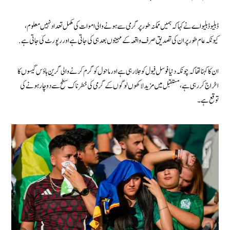
ڈبلیو ڈبلیو اے نے کہا کہ ہمیں ممکنہ طور پر گرمی سے ہونے والی اموات کی مکمل تعداد نہیں معلوم،
کیونکہ عام طور پر ان کی تصدیق صرف واقعہ کے مہینوں بعد ہی کی جاتی ہے اور رپورٹ کی جاتی ہے.
ان کا کہنا تھا کہ چونکہ دنیا فوسل فیول کو جلا رہی ہے اور ماحول کو گرم کرنے والی گرین ہاؤس گیسوں کا
اخراج کر رہی ہے، مستقبل میں مزید لاکھوں لوگوں کے گرمی کی خطرناک سطح سے دوچار ہونے کی
توقع ہے۔