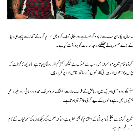
یہ سال ریکارڈ پر سب سے زیادہ گرم رہا ہے اور شمالی نصف کرہ میں موسم گرما کے آغاز سے پہلے ہی دنیا
کے بڑے حصوں نے چھلکتے درجہ حرارت کو برداشت کیا ہے۔
گرمی تمام شدید موسموں میں سب سے مہلک ہے لیکن اکثر کم اندازہ لگایا جاتا ہے، ماہرین کا کہنا ہے کہ
بچوں، بوڑھوں اور بیرونی کارکنوں کے ساتھ خاص طور پر کمزور ہیں۔
میکسیکو اور وسطی امریکہ میں، رہائش کے خراب حالات، کولنگ سروسز تک محدود رسائی، اور غیر رسمی
بستیوں میں رہنے والوں کے لیے گرمی کا اثر تیز ہوتا ہے۔
شدید گرمی سے بجلی کی سپلائی کے استحکام کو بھی خطرہ ہے، جو کہ صحت کی دیکھ بھال کی سہولیات کے کام
کے لیے اہم ہے۔