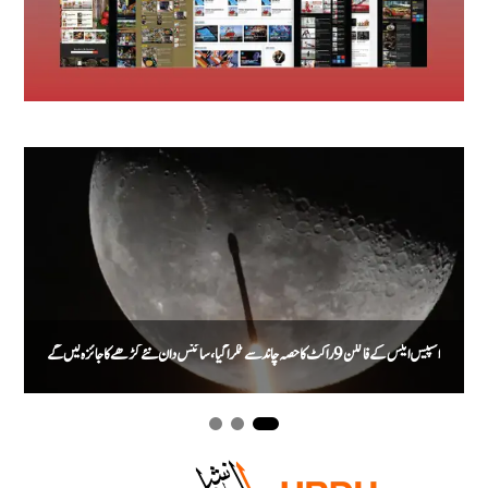
اسپیس ایکس کے فالکن 9 راکٹ کا حصہ چاند سے ٹکرا گیا، سائنس دان نئے گڑھے کا جائزہ لیں گے
م