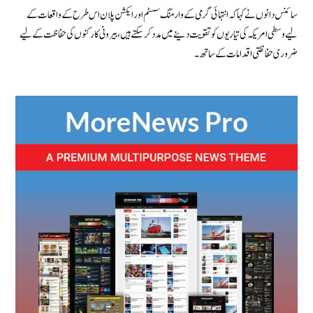
سائنس دانوں نے کہا کہ انتہائی گرمی کے وارمنگ سسٹم اور ایکشن پلان اس طرح کے واقعات کے
لیے وسطی امریکہ کی تیاریوں کو تقویت دینے میں مدد کر سکتے ہیں، بیرونی کارکنوں کی حفاظت کے لیے
ضروری حفاظتی اقدامات کے ساتھ۔