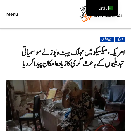
Ski
Urdu
t
Menu
اردو
English
conten
انٹرنیشنل
POSTED
امریکہ
بین الاقوامی
IN
امریکہ، میکسیکو میں مہلک ہیٹ ویوز نے موسمیاتی
تبدیلیوں کے باعث گرمی کا زیادہ امکان پیدا کر دیا