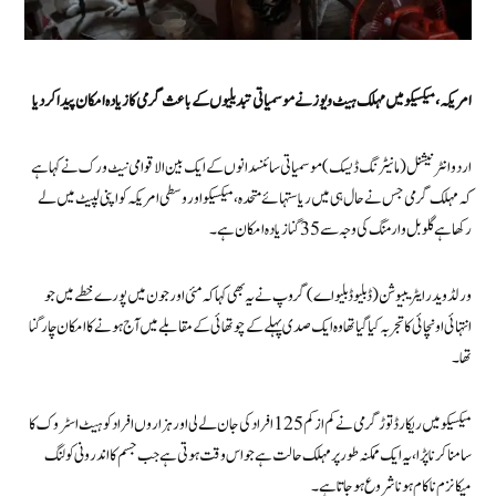
امریکہ، میکسیکو میں مہلک ہیٹ ویوز نے موسمیاتی تبدیلیوں کے باعث گرمی کا زیادہ امکان پیدا کر دیا
اردو انٹرنیشنل (مانیٹرنگ ڈیسک) موسمیاتی سائنسدانوں کے ایک بین الاقوامی نیٹ ورک نے کہا ہے
کہ مہلک گرمی جس نے حال ہی میں ریاستہائے متحدہ، میکسیکو اور وسطی امریکہ کو اپنی لپیٹ میں لے
رکھا ہے گلوبل وارمنگ کی وجہ سے 35 گنا زیادہ امکان ہے۔
ورلڈ ویدر ایٹریبیوشن (ڈبلیو ڈبلیو اے) گروپ نے یہ بھی کہا کہ مئی اور جون میں پورے خطے میں جو
انتہائی اونچائی کا تجربہ کیا گیا تھا وہ ایک صدی پہلے کے چوتھائی کے مقابلے میں آج ہونے کا امکان چار گنا
تھا۔
میکسیکو میں ریکارڈ توڑ گرمی نے کم از کم 125 افراد کی جان لے لی اور ہزاروں افراد کو ہیٹ اسٹروک کا
سامنا کرنا پڑا، یہ ایک ممکنہ طور پر مہلک حالت ہے جو اس وقت ہوتی ہے جب جسم کا اندرونی کولنگ
میکانزم ناکام ہونا شروع ہو جاتا ہے۔