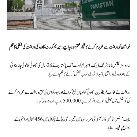
خواتین کو وراثت سے محروم کرنے کا کلچر ختم ہونا چاہیے: سپریم کورٹ کا بیوہ کی وراثت کی منتقلی کا حکم
اردو انٹرنیشنل (مانیٹرنگ ڈیسک) سپریم کورٹ آف پاکستان نے 26 سال کی جھوٹی قانونی چارہ جوئی
کے بعد بیوہ کی وراثتی جائیداد فوری طور پر منتقل کرنے کا حکم دے دیا۔
عدالت نے مخالف فریقوں پر جھوٹی گواہیاں جمع کرانے اور بیوہ کو اس کی حق وراثت سے محروم کرنے
کی کوشش میں جعلی دعوے دائر کرنے پر 500,000 روپے جرمانہ عائد کیا۔
چیف جسٹس قاضی فائز عیسیٰ کی سربراہی میں تین رکنی بنچ نے چکوال میں 456 کنال اراضی کے
تنازع پر فیصلہ سنایا۔