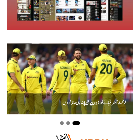
کرکٹ آسٹریلیا نے کھلاڑیوں پر نئی پابندیاں عائد کر دیں
ی