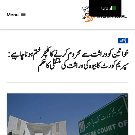
Ski
Urdu
t
Menu
اردو
English
conten
انٹرنیشنل
POSTED
پاکستان
IN
خواتین کو وراثت سے محروم کرنے کا کلچر ختم ہونا چاہیے:
سپریم کورٹ کا بیوہ کی وراثت کی منتقلی کا حکم