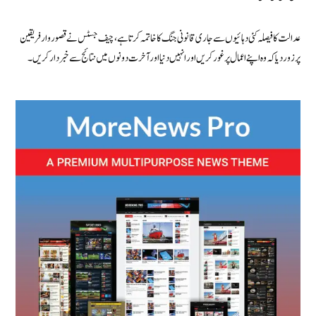
عدالت کا فیصلہ کئی دہائیوں سے جاری قانونی جنگ کا خاتمہ کرتا ہے، چیف جسٹس نے قصوروار فریقین
پر زور دیا کہ وہ اپنے اعمال پر غور کریں اور انہیں دنیا اور آخرت دونوں میں نتائج سے خبردار کریں۔