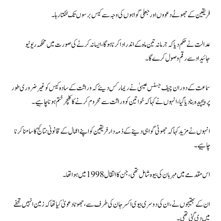
فریقین کے جھوٹے دعووں اور جعلی گواہوں کی وجہ سے کیس برسوں تک لٹکتا رہا۔
عدالت نے حکم دیا کہ جرمانہ تین ماہ کے اندر ادا کرنا ہوگا، ایسا نہ کرنے کی صورت میں محکمہ ریونیو
جائیداد سے رقم وصول کرے گا۔
سماعت کے دوران چیف جسٹس عیسیٰ نے ریمارکس دیئے کہ وراثت کے سادہ کیس کو غیر ضروری طور
پر پیچیدہ بنا دیا گیا، انہوں نے کہا کہ خواتین کو وراثت سے محروم کرنے کا کلچر ختم ہونا چاہیے۔
انہوں نے مزید کہا کہ جھوٹی گواہی دینے کے ذمہ دار فریقین کو اپنے اعمال کے قانونی نتائج کا سامنا کرنا
چاہیے۔
اس مقدمے میں مہربان کی بیوہ شامل تھی، جن کا انتقال 1998 میں ہوا تھا۔
ان کے بھتیجوں نے، ان کی دوسری بیوی اکسر جان کی طرف سے، جھوٹا دعویٰ کیا تھا کہ زمین انہیں تحفے
میں دی گئی تھی۔