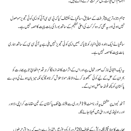
اہتمام اس ایونٹ میں شرکت کرنے والے ہیں۔
تاہم، تازہ ترین پیشرفت کے مطابق، سائکیا نے انکشاف کیا کہ بی سی سی آئی کو ایسی کوئی تجویز موصول
نہیں ہوئی اور یہ بھی کہ وہ کرکٹ کی اعلیٰ تنظیم کے ساتھ بورڈ کی بات چیت کا حصہ نہیں ہے۔
سائکیا نے ایک ہندوستانی اخبار کو بتایا کہ ہمیں ایسی کوئی تجویز نہیں ملی ہے یہ آئی سی سی کے ساتھ ہماری
بات چیت کا حصہ نہیں ہے۔
یہ ایک انتہائی نازک صورتحال ہے اور اس کے اثرات کا اندازہ لگا کر ہر قدم اٹھانا پڑتا ہے بھارت کو
بحران کے حل کے لیے کوئی سمجھوتہ کرنے والا فارمولا تلاش کرنا ہوگا کیونکہ میزبان ہونے کی وجہ سے
پاکستان کو کچھ فوائد حاصل ہوں گے۔
آٹھ ٹیموں پر مشتمل یہ ٹورنامنٹ 19 فروری سے 9 مارچ تک پاکستان کے تین مقامات کراچی، لاہور
اور راولپنڈی اور دبئی میں کھیلا جائے گا۔
بھارت کا پہلا میچ بنگلہ دیش کے خلاف 20 فروری کو دبئی میں شیڈول ہے، جب کہ روایتی حریفوں