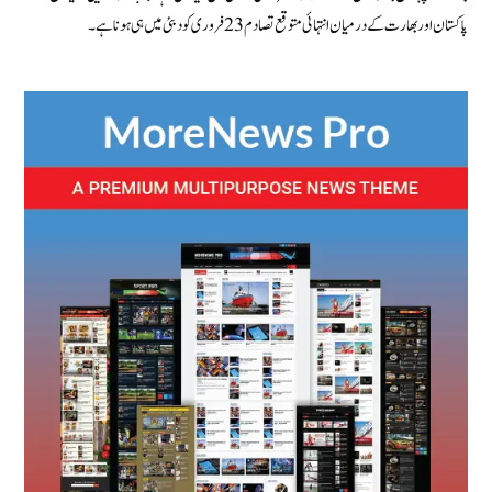
پاکستان اور بھارت کے درمیان انتہائی متوقع تصادم 23 فروری کو دبئی میں ہی ہونا ہے۔