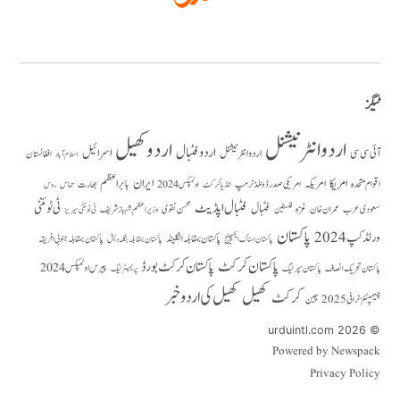
ٹیگز
اردو انٹرنیشنل
اردو کھیل
اردو فٹبال
اسرائیل
آئی سی سی
اردو انٹر نیشنل
افغانستان
اسلام آباد
امریکا
ایران
امریکہ
بابر اعظم
اقوام متحدہ
بھارت
امریکی صدر ڈونلڈ ٹرمپ
حماس
انڈیا کرکٹ
اولمپکس 2024
روس
فٹبال اپڈیٹ
فٹبال
ٹی ٹوئنٹی
سعودی عرب
عمران خان
غزہ
فلسطین
محسن نقوی
وزیراعظم شہباز شریف
ٹی ٹوئنٹی سیریز
پاکستان
ورلڈ کپ 2024
پاکستان بمقابلہ انگلینڈ
پاکستان بمقابلہ جنوبی افریقہ
پاکستان بمقابلہ بنگلہ دیش
پاکستان اسٹاک ایکسچینج
پاکستان کرکٹ
پاکستان کرکٹ بورڈ
پیرس اولمپکس 2024
پاکستان تحریک انصاف
پاکستان سپر لیگ
پریمیئر لیگ
کھیل
کھیل کی اردو خبر
کرکٹ
چیمپئنز ٹرافی 2025
چین
© 2026 urduintl.com
Powered by Newspack
Privacy Policy