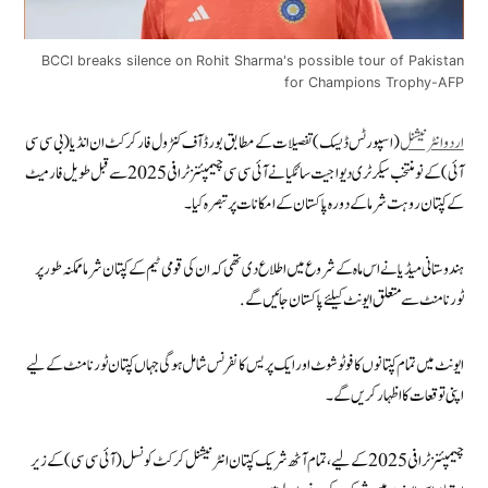
BCCI breaks silence on Rohit Sharma's possible tour of Pakistan
for Champions Trophy-AFP
اردوانٹرنیشنل
(اسپورٹس ڈیسک) تفصیلات کے مطابق بورڈ آف کنٹرول فار کرکٹ ان انڈیا (بی سی سی
آئی) کے نو منتخب سیکرٹری دیواجیت سائکیا نے آئی سی سی چیمپئنز ٹرافی 2025 سے قبل طویل فارمیٹ
کے کپتان روہت شرما کے دورہ پاکستان کے امکانات پر تبصرہ کیا۔
ہندوستانی میڈیا نے اس ماہ کے شروع میں اطلاع دی تھی کہ ان کی قومی ٹیم کے کپتان شرما ممکنہ طور پر
ٹورنامنٹ سے متعلق ایونٹ کیلئے پاکستان جائیں گے.
ایونٹ میں تمام کپتانوں کا فوٹو شوٹ اور ایک پریس کانفرنس شامل ہوگی جہاں کپتان ٹورنامنٹ کے لیے
اپنی توقعات کا اظہار کریں گے۔
چیمپئنز ٹرافی 2025 کے لیے، تمام آٹھ شریک کپتان انٹرنیشنل کرکٹ کونسل (آئی سی سی) کے زیر