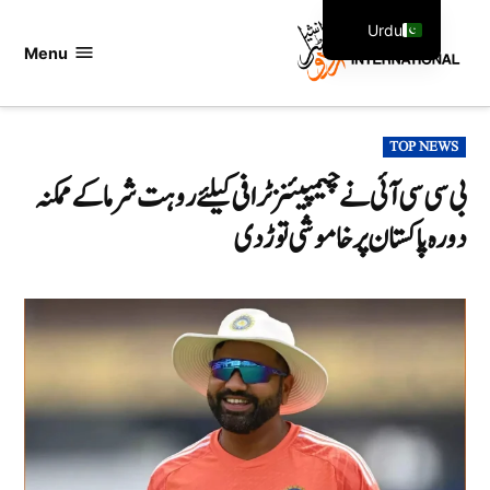
Ski
Urdu
t
Menu
اردو
English
conten
انٹرنیشنل
POSTED
TOP NEWS
IN
بی سی سی آئی نے چیمپیئنز ٹرافی کیلئے روہت شرما کے ممکنہ
دورہ پاکستان پرخاموشی توڑ دی