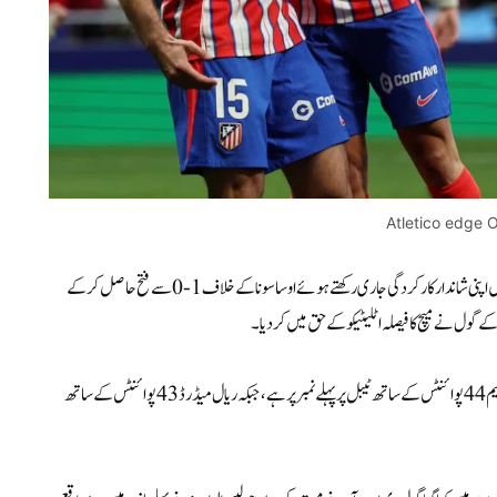
Atletico edge 
(اسپورٹس ویب ڈیسک) تفصیلات کے مطابق اٹلیٹیکو میڈرڈ نے لا لیگا میں اپنی شاندار کارکردگی جاری رکھتے ہوئے اوساسونا کے خلاف 1-0 سے فتح حاصل کر کے
 گول نے میچ کا فیصلہ اٹلیٹیکو کے حق میں کردیا۔
یہ اٹلیٹیکو میڈرڈ کی مسلسل 14ویں فتح تھی، جو کلب کی تاریخ میں ایک نیا ریکارڈ ہے۔ ٹیم 44 پوائنٹس کے ساتھ ٹیبل پر پہلے نمبر پر ہے، جبکہ ریال میڈرڈ 43 پوائنٹس کے ساتھ