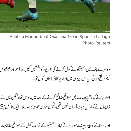
Atletico Madrid beat Osasuna 1-0 in Spanish La Liga
Photo-Reuters
دوسرے ہ
ٹیم کو فتح دلائی۔ یہ اس سیزن میں الواریز کا 13واں گول تھا۔
الواریز نے کہا، "پہلے ہاف میں مواقع ضائع کرنے کے بعد میں مایوس تھا، لیکن میں نے 
ڈی پال نے کہا، "یہ جیت آسان نہیں تھی، لیکن ہماری محنت کا صلہ ملا۔ لیگ ٹائٹل جیتن
اوساسونا کے کوچ ویسینٹ مورینو نے کہا، "اٹلیٹیکو کے خلاف گول کے مواقع بنانا بہ