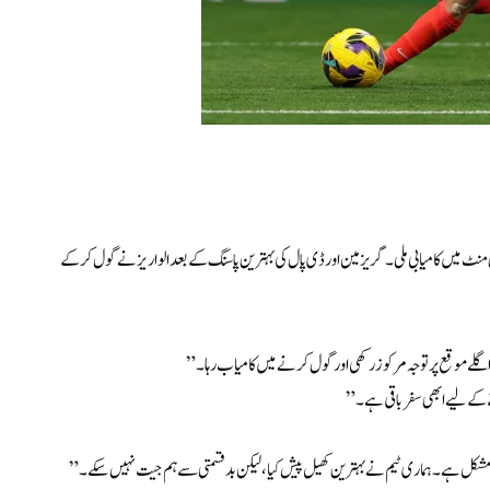
اف میں اٹلیٹیکو نے گول کرنے کی بھرپور کوششیں کیں اور آخر کار 55ویں منٹ میں کامیابی ملی۔ گریزمین اور ڈی پال کی بہترین پاسنگ کے بعد الواریز نے گول کر کے
اگلے موقع پر توجہ مرکوز رکھی اور گول کرنے میں کامیاب رہا۔”
ے کے لیے ابھی سفر باقی ہے۔”
ت مشکل ہے۔ ہماری ٹیم نے بہترین کھیل پیش کیا، لیکن بدقسمتی سے ہم جیت نہیں سکے۔”