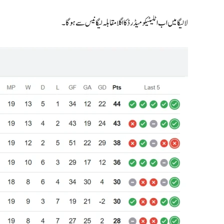
لا لیگا میں اب اٹلیٹیکو میڈرڈ کا اگلا مقابلہ لیگانیس سے ہوگا۔