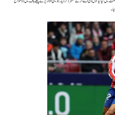
 منٹ میں کیا گیا گول وی اے آر نے مسترد کر دیا۔ جولین الواریز نے پہلے ہاف میں دو مواقع
یا۔