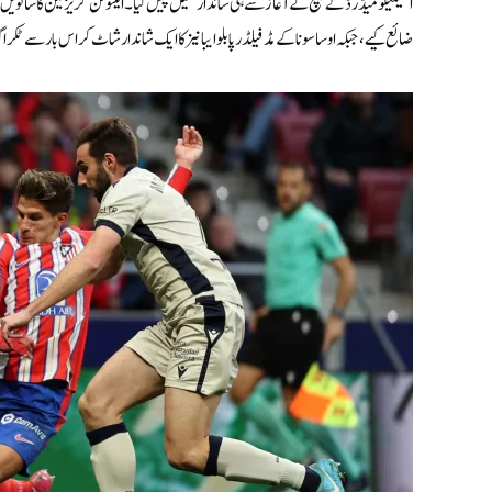
اٹلیٹیکو میڈرڈ نے میچ کے آغاز سے ہی شاندار کھیل پیش کیا۔ اینٹوئن گریزمین کا ساتویں
ضائع کیے، جبکہ اوساسونا کے مڈفیلڈر پابلو ایبانیز کا ایک شاندار شاٹ کراس بار سے ٹکرا گ