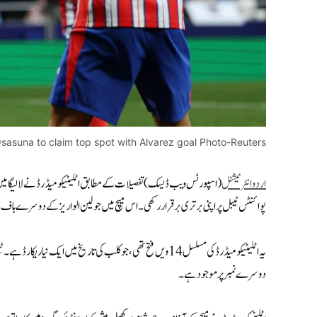
Osasuna to claim top spot with Alvarez goal Photo-Reuters
اردو انٹرنیشنل
پوائنٹس ٹیبل پر اپنی برتری برقرار رکھی۔ اس میچ میں جولین الواریز کے دوسرے ہاف کے
دوسرے نمبر پر موجود ہے۔